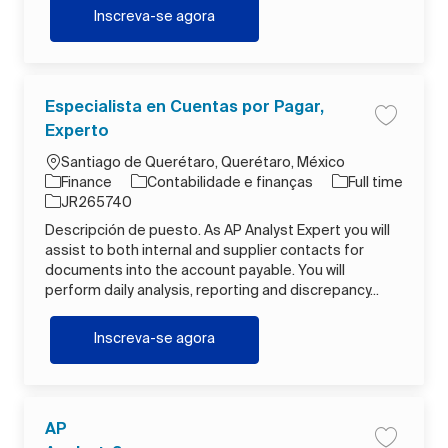
Manager, National Accounting Swed
Inscreva-se agora
Especialista en Cuentas por Pagar,
Salvar tr
Experto
Localização
Santiago de Querétaro, Querétaro, México
Categoria
Tipo de Trabalho
Finance
Contabilidade e finanças
Full time
ID do trabalho
JR265740
Descripción de puesto. As AP Analyst Expert you will
assist to both internal and supplier contacts for
documents into the account payable. You will
perform daily analysis, reporting and discrepancy...
Especialista en Cuentas por Pagar,
Inscreva-se agora
AP
Salvar tr