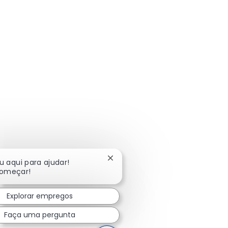
Fechar notificação de chatbot
u aqui para ajudar!
omeçar!
Explorar empregos
Faça uma pergunta