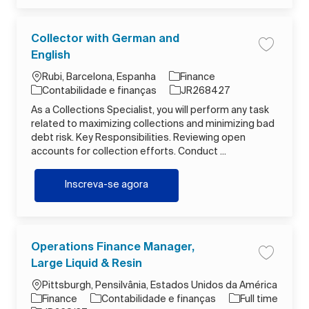
Collector with German and
Salvar tr
English
Localização
Rubi, Barcelona, Espanha
Finance
Categoria
ID do trabalho
Contabilidade e finanças
JR268427
As a Collections Specialist, you will perform any task
related to maximizing collections and minimizing bad
debt risk. Key Responsibilities. Reviewing open
accounts for collection efforts. Conduct ...
Collector with German and English
Inscreva-se agora
Operations Finance Manager,
Salvar tr
Large Liquid & Resin
Localização
Pittsburgh, Pensilvânia, Estados Unidos da América
Categoria
Tipo de Trabalho
Finance
Contabilidade e finanças
Full time