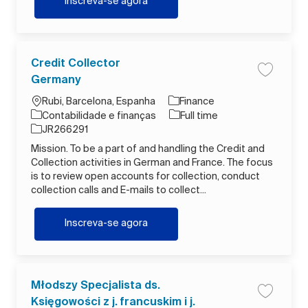
Lease Specialist
Inscreva-se agora
Credit Collector
Salvar tr
Germany
Localização
Rubi, Barcelona, Espanha
Finance
Categoria
Tipo de Trabalho
Contabilidade e finanças
Full time
ID do trabalho
JR266291
Mission. To be a part of and handling the Credit and
Collection activities in German and France. The focus
is to review open accounts for collection, conduct
collection calls and E-mails to collect...
Credit Collector Germany
Inscreva-se agora
Młodszy Specjalista ds.
Salvar tr
Księgowości z j. francuskim i j.