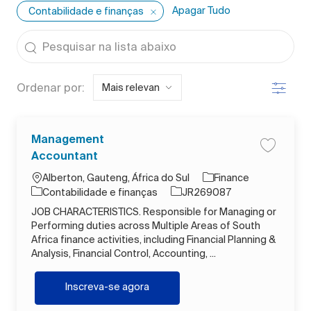
Apagar Tudo
Contabilidade e finanças
the results are updated
Pesquisar na lista abaixo
Filtro
Ordenar por:
Management
Salvar t
Accountant
Localização
Alberton, Gauteng, África do Sul
Finance
Categoria
ID do trabalho
Contabilidade e finanças
JR269087
JOB CHARACTERISTICS. Responsible for Managing or
Performing duties across Multiple Areas of South
Africa finance activities, including Financial Planning &
Analysis, Financial Control, Accounting, ...
Management Accountant
Inscreva-se agora