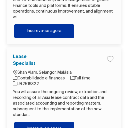
Finance tools and platforms. It ensures stable
operations, continuous improvement, and alignment
wi...
Manager Global Finance Tools
Inscreva-se agora
Lease
Salvar tr
Specialist
Localização
Shah Alam, Selangor, Malásia
Categoria
Tipo de Trabalho
Contabilidade e finanças
Full time
ID do trabalho
JR2516322
You will assure the ongoing review, extraction and
recording of all Asia lease contract data and the
associated accounting and reporting matters,
subsequent to the implementation of the new
standar...