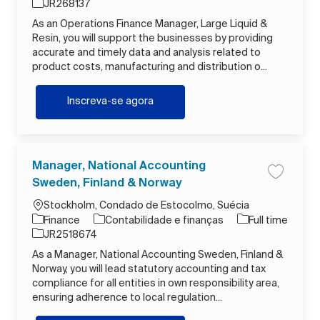
ID do trabalho
JR268137
As an Operations Finance Manager, Large Liquid &
Resin, you will support the businesses by providing
accurate and timely data and analysis related to
product costs, manufacturing and distribution o...
Operations Finance Manager, Large 
Inscreva-se agora
Manager, National Accounting
Salvar t
Sweden, Finland & Norway
Localização
Stockholm, Condado de Estocolmo, Suécia
Categoria
Tipo de Trabalho
Finance
Contabilidade e finanças
Full time
ID do trabalho
JR2518674
As a Manager, National Accounting Sweden, Finland &
Norway, you will lead statutory accounting and tax
compliance for all entities in own responsibility area,
ensuring adherence to local regulation...