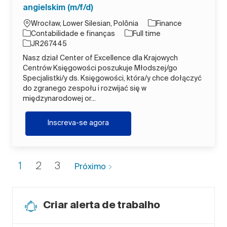
angielskim (m/f/d)
Localização
Wrocław, Lower Silesian, Polônia
Finance
Categoria
Tipo de Trabalho
Contabilidade e finanças
Full time
ID do trabalho
JR267445
Nasz dział Center of Excellence dla Krajowych
Centrów Księgowości poszukuje Młodszej/go
Specjalistki/y ds. Księgowości, która/y chce dołączyć
do zgranego zespołu i rozwijać się w
międzynarodowej or...
Młodszy Specjalista ds. Księgowości 
Inscreva-se agora
1
2
3
Próximo
Criar alerta de trabalho