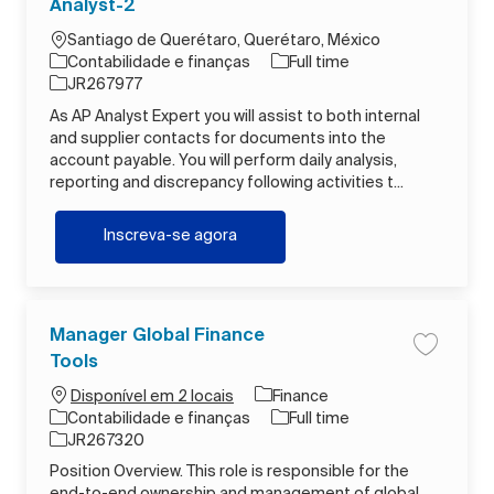
Analyst-2
Localização
Santiago de Querétaro, Querétaro, México
Categoria
Tipo de Trabalho
Contabilidade e finanças
Full time
ID do trabalho
JR267977
As AP Analyst Expert you will assist to both internal
and supplier contacts for documents into the
account payable. You will perform daily analysis,
reporting and discrepancy following activities t...
AP Analyst-2
Inscreva-se agora
Manager Global Finance
Salvar tr
Tools
Finance
Disponível em 2 locais
Categoria
Tipo de Trabalho
Contabilidade e finanças
Full time
ID do trabalho
JR267320
Position Overview. This role is responsible for the
end-to-end ownership and management of global