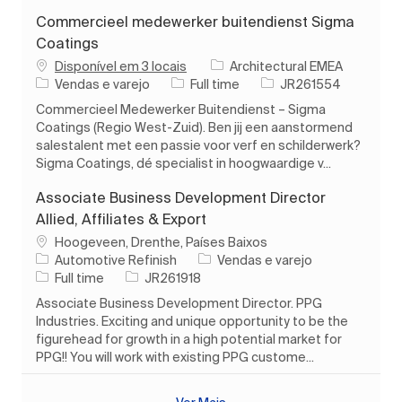
Commercieel medewerker buitendienst Sigma
Coatings
Disponível em 3 locais
Architectural EMEA
Categoria
Tipo de Trabalho
ID do trabalho
Vendas e varejo
Full time
JR261554
Commercieel Medewerker Buitendienst – Sigma
Coatings (Regio West-Zuid). Ben jij een aanstormend
salestalent met een passie voor verf en schilderwerk?
Sigma Coatings, dé specialist in hoogwaardige v...
Associate Business Development Director
Allied, Affiliates & Export
Localização
Hoogeveen, Drenthe, Países Baixos
Categoria
Automotive Refinish
Vendas e varejo
Tipo de Trabalho
ID do trabalho
Full time
JR261918
Associate Business Development Director. PPG
Industries. Exciting and unique opportunity to be the
figurehead for growth in a high potential market for
PPG!! You will work with existing PPG custome...