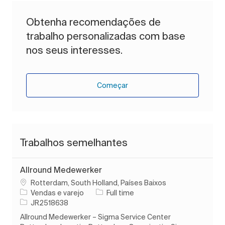
Obtenha recomendações de
trabalho personalizadas com base
nos seus interesses.
Começar
Trabalhos semelhantes
Allround Medewerker
Localização
Rotterdam, South Holland, Países Baixos
Categoria
Tipo de Trabalho
Vendas e varejo
Full time
ID do trabalho
JR2518638
Allround Medewerker – Sigma Service Center