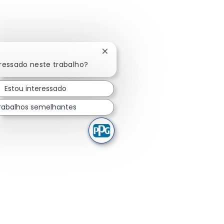
Fechar notificação de chatbot
eressado neste trabalho?
Estou interessado
rabalhos semelhantes