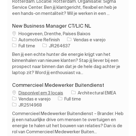
Rotterdam. Locatie: Rotterdam. Organisatie: Sigma
Service Center. Ben jij klantgericht, flexibel en heb je
een hands-on mentaliteit? Wil je werken in een ...
New Business Manager CT/LIC NL
Localização
Hoogeveen, Drenthe, Países Baixos
Categoria
Automotive Refinish
Vendas e varejo
Tipo de Trabalho
ID do trabalho
Full time
JR264637
Ben jij een echte hunter die energie krijgt van het
binnenhalen van nieuwe klanten? Stap jij liever bij een
prospect naar binnen dan dat je de hele dag achter je
laptop zit? Word jij enthousiast va...
Commercieel Medewerker Buitendienst
Disponível em 3 locais
Architectural EMEA
Categoria
Tipo de Trabalho
Vendas e varejo
Full time
ID do trabalho
JR2514968
Commercieel Medewerker Buitendienst – Brander. Heb
jij een natuurlijke drive om mensen te overtuigen en
energie te halen uit het bouwen van relaties? Dan is de
rol van Commercieel Medewerker Buiten...