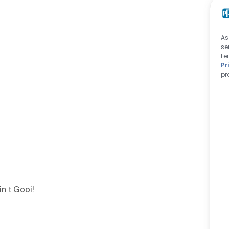
As
se
Le
Pr
pr
n t Gooi!