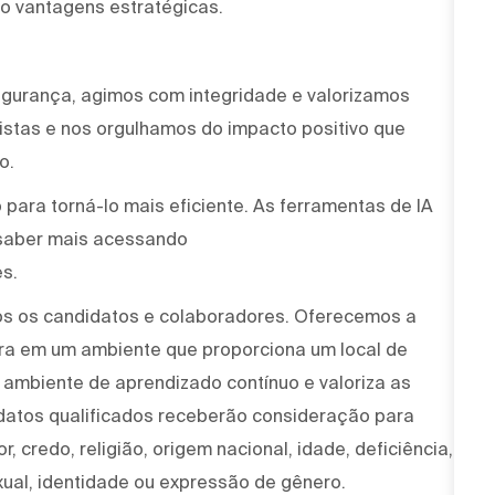
o vantagens estratégicas.
egurança, agimos com integridade e valorizamos
stas e nos orgulhamos do impacto positivo que
o.
para torná-lo mais eficiente. As ferramentas de IA
saber mais acessando
s.
os os candidatos e colaboradores. Oferecemos a
ira em um ambiente que proporciona um local de
um ambiente de aprendizado contínuo e valoriza as
idatos qualificados receberão consideração para
, credo, religião, origem nacional, idade, deficiência,
xual, identidade ou expressão de gênero.