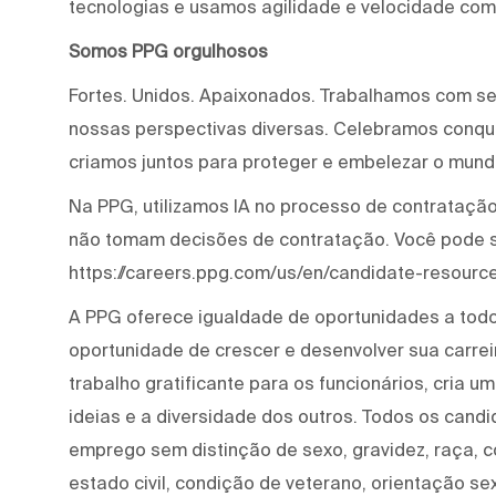
tecnologias e usamos agilidade e velocidade com
Somos PPG orgulhosos
Fortes. Unidos. Apaixonados. Trabalhamos com s
nossas perspectivas diversas. Celebramos conqui
criamos juntos para proteger e embelezar o mund
Na PPG, utilizamos IA no processo de contratação 
não tomam decisões de contratação. Você pode 
https://careers.ppg.com/us/en/candidate-resource
A PPG oferece igualdade de oportunidades a tod
oportunidade de crescer e desenvolver sua carre
trabalho gratificante para os funcionários, cria 
ideias e a diversidade dos outros. Todos os cand
emprego sem distinção de sexo, gravidez, raça, cor
estado civil, condição de veterano, orientação se