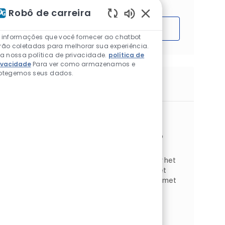
Robô de carreira
Sons de chatbot ativ
Começar
 informações que você fornecer ao chatbot
rão coletadas para melhorar sua experiência.
ia nossa política de privacidade.
política de
ivacidade
Para ver como armazenamos e
otegemos seus dados.
Trabalhos semelhantes
Allround Filiaalmedewerker
Disponível em 2 locais
Categoria
Architectural EMEA
Vendas e varejo
Tipo de Trabalho
ID do trabalho
Full time
JR268251
Wij zijn op zoek naar een nieuwe collega voor het
filiaal Bergen op Zoom, in combinatie met het
filiaal Breda! Ben jij een energieke aanpakker met
een passie voor kleur, klantcontact en een
dynamis...
Allround Filiaalmedewerker