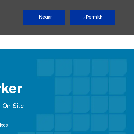
Negar
Permitir
rker
emote
On-Site
ixos