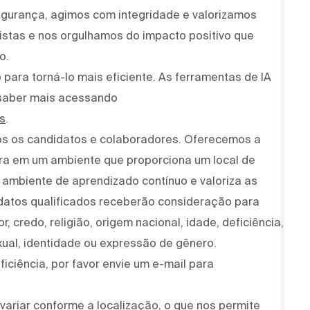
egurança, agimos com integridade e valorizamos
stas e nos orgulhamos do impacto positivo que
o.
para torná-lo mais eficiente. As ferramentas de IA
saber mais acessando
s
.
os os candidatos e colaboradores. Oferecemos a
ira em um ambiente que proporciona um local de
um ambiente de aprendizado contínuo e valoriza as
idatos qualificados receberão consideração para
, credo, religião, origem nacional, idade, deficiência,
xual, identidade ou expressão de gênero.
iciência, por favor envie um e-mail para
variar conforme a localização, o que nos permite