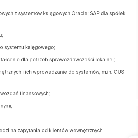
wych z systemów księgowych Oracle; SAP dla spółek
mu;
do systemu księgowego;
tałcenie dla potrzeb sprawozdawczości lokalnej;
ętrznych i ich wprowadzanie do systemów, m.in. GUS i
awozdań finansowych;
znymi;
dzi na zapytania od klientów wewnętrznych