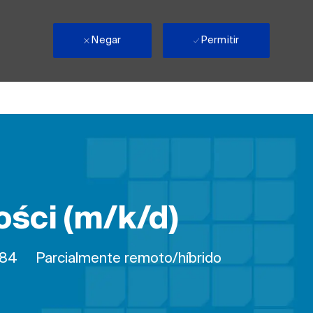
Negar
Permitir
ości (m/k/d)
balho
84
Parcialmente remoto/híbrido