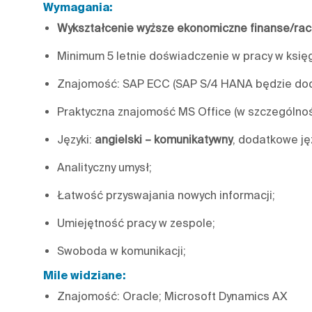
Wymagania:
Wykształcenie wyższe ekonomiczne finanse/ra
Minimum 5 letnie doświadczenie w pracy w ksi
Znajomość: SAP ECC (SAP S/4 HANA będzie do
Praktyczna znajomość MS Office (w szczególnośc
Języki:
angielski – komunikatywny
, dodatkowe jęz
Analityczny umysł;
Łatwość przyswajania nowych informacji;
Umiejętność pracy w zespole;
Swoboda w komunikacji;
Mile widziane:
Znajomość: Oracle; Microsoft Dynamics AX