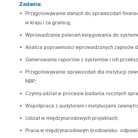
Zadania:
Przygotowywanie danych do sprawozdań finanso
w kraju i za granicą;
Wprowadzanie poleceń księgowania do syste
Analiza poprawności wprowadzonych zapisów 
Generowanie raportów z systemów i ich przeksz
Przygotowywanie sprawozdań dla instytucji zewn
NBP;
Czynny udział w procesie badania rocznych spr
Współpraca z audytorem i instytucjami zewnętr
Udział w międzynarodowych projektach;
Praca w międzynarodowym środowisku- odpowie