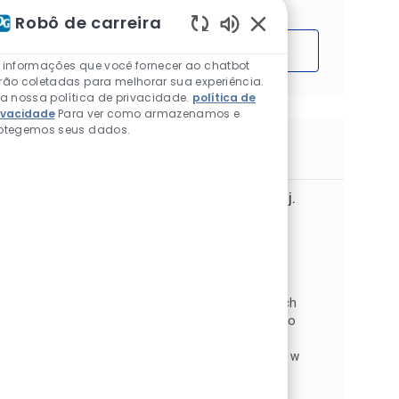
Robô de carreira
Sons de chatbot ativ
Começar
 informações que você fornecer ao chatbot
rão coletadas para melhorar sua experiência.
ia nossa política de privacidade.
política de
ivacidade
Para ver como armazenamos e
otegemos seus dados.
Trabalhos semelhantes
Młodszy Specjalista ds. Księgowości z j.
francuskim i j. angielskim (m/f/d)
Localização
Wrocław, Lower Silesian, Polônia
Categoria
Finance
Contabilidade e finanças
Tipo de Trabalho
ID do trabalho
Full time
JR267445
Nasz dział Center of Excellence dla Krajowych
Centrów Księgowości poszukuje Młodszej/go
Specjalistki/y ds. Księgowości, która/y chce
dołączyć do zgranego zespołu i rozwijać się w
międzynarodowej or...