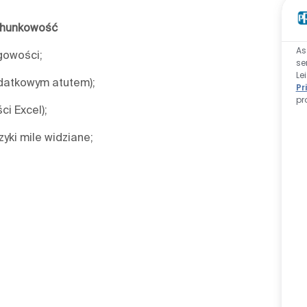
chunkowość
As
ęgowości;
se
Le
datkowym atutem);
Pr
pr
i Excel);
yki mile widziane;