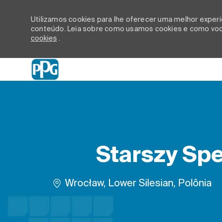
Utilizamos cookies para lhe oferecer uma melhor experiê
conteúdo. Leia sobre como usamos cookies e como você
cookies
.
-
Starszy Spe
Localização
Wrocław, Lower Silesian, Polônia