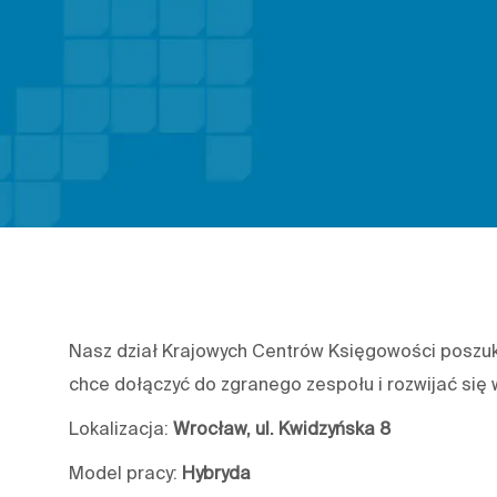
Nasz dział Krajowych Centrów Księgowości poszu
chce dołączyć do zgranego zespołu i rozwijać się
Lokalizacja:
Wrocław, ul. Kwidzyńska 8
Model pracy:
Hybryda