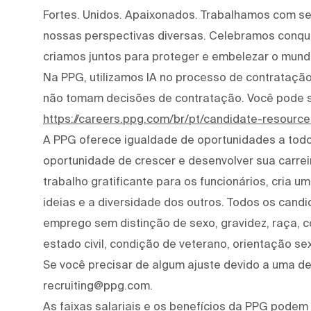
Fortes. Unidos. Apaixonados. Trabalhamos com s
nossas perspectivas diversas. Celebramos conqui
criamos juntos para proteger e embelezar o mund
Na PPG, utilizamos IA no processo de contratação 
não tomam decisões de contratação. Você pode 
https://careers.ppg.com/br/pt/candidate-resource
A PPG oferece igualdade de oportunidades a tod
oportunidade de crescer e desenvolver sua carre
trabalho gratificante para os funcionários, cria 
ideias e a diversidade dos outros. Todos os cand
emprego sem distinção de sexo, gravidez, raça, cor
estado civil, condição de veterano, orientação se
Se você precisar de algum ajuste devido a uma def
recruiting@ppg.com.
As faixas salariais e os benefícios da PPG podem 