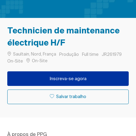
Technicien de maintenance
électrique H/F
Localização
Categoria
Tipo de Trabalho
ID do trabalho
Saultain, Nord, França
Produção
Full time
JR261979
Remote
On-Site
On-Site
Inscreva-se agora
Salvar trabalho
À propos de PPG