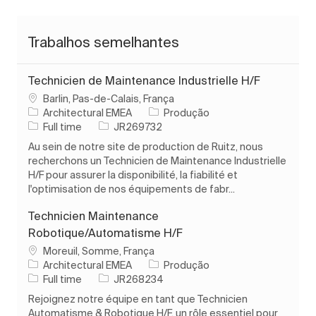
Trabalhos semelhantes
Technicien de Maintenance Industrielle H/F
Localização
Barlin, Pas-de-Calais, França
Categoria
Architectural EMEA
Produção
Tipo de Trabalho
ID do trabalho
Full time
JR269732
Au sein de notre site de production de Ruitz, nous
recherchons un Technicien de Maintenance Industrielle
H/F pour assurer la disponibilité, la fiabilité et
l'optimisation de nos équipements de fabr...
Technicien Maintenance
Robotique/Automatisme H/F
Localização
Moreuil, Somme, França
Categoria
Architectural EMEA
Produção
Tipo de Trabalho
ID do trabalho
Full time
JR268234
Rejoignez notre équipe en tant que Technicien
Automatisme & Robotique H/F, un rôle essentiel pour