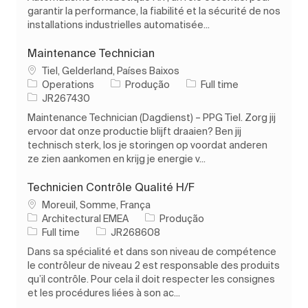
garantir la performance, la fiabilité et la sécurité de nos
installations industrielles automatisée...
Maintenance Technician
Localização
Tiel, Gelderland, Países Baixos
Categoria
Tipo de Trabalho
Operations
Produção
Full time
ID do trabalho
JR267430
Maintenance Technician (Dagdienst) – PPG Tiel. Zorg jij
ervoor dat onze productie blijft draaien? Ben jij
technisch sterk, los je storingen op voordat anderen
ze zien aankomen en krijg je energie v...
Technicien Contrôle Qualité H/F
Localização
Moreuil, Somme, França
Categoria
Architectural EMEA
Produção
Tipo de Trabalho
ID do trabalho
Full time
JR268608
Dans sa spécialité et dans son niveau de compétence
le contrôleur de niveau 2 est responsable des produits
qu’il contrôle. Pour cela il doit respecter les consignes
et les procédures liées à son ac...