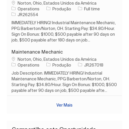
Localização
Norton, Ohio, Estados Unidos da América
Categoria
Tipo de Trabalho
Operations
Produção
Full time
ID do trabalho
JR262554
IMMEDIATELY HIRING! Industrial Maintenance Mechanic,
PPG Barberton/Norton, OH. Starting Pay: $34.80/Hour.
Sign On Bonus: $1000, $500 payable after 90 days on
job, $500 payable after 180 days on job...
Maintenance Mechanic
Localização
Norton, Ohio, Estados Unidos da América
Categoria
ID do trabalho
Operations
Produção
JR267018
Job Description. IMMEDIATELY HIRING! Industrial
Maintenance Mechanic, PPG Barberton/Norton, OH.
Starting Pay: $34.80/Hour. Sign On Bonus: $1000, $500
payable after 90 days on job, $500 payable afte...
Ver Mais