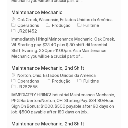
Mechanic you will be a crucial part of ...
Maintenance Mechanic
Localização
Oak Creek, Wisconsin, Estados Unidos da América
Categoria
Tipo de Trabalho
Operations
Produção
Full time
ID do trabalho
JR261452
Immediately Hiring! Maintenance Mechanic, Oak Creek,
WI. Starting pay: $33.40 plus $.80 shift differential .
Shift; Evening: 2:30pm-11:00pm. As a Maintenance
Mechanic you will be a crucial part of ...
Maintenance Mechanic, 2nd Shift
Localização
Norton, Ohio, Estados Unidos da América
Categoria
Tipo de Trabalho
Operations
Produção
Full time
ID do trabalho
JR262555
IMMEDIATELY HIRING! Industrial Maintenance Mechanic,
PPG Barberton/Norton, OH. Starting Pay: $34.80/Hour.
Sign On Bonus: $1000, $500 payable after 90 days on
job, $500 payable after 180 days on job...
Maintenance Mechanic, 2nd Shift