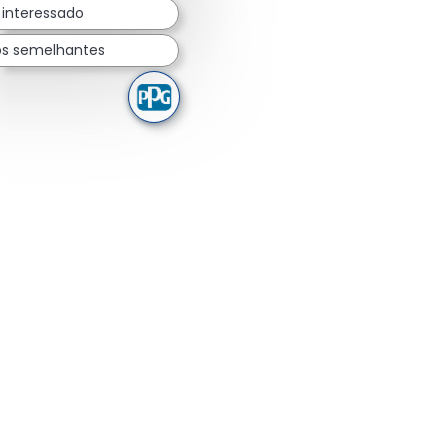
 interessado
os semelhantes