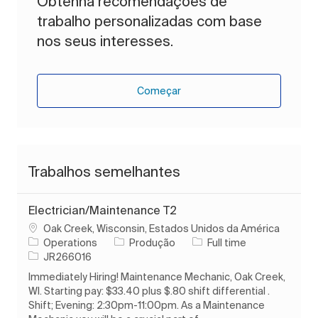
Obtenha recomendações de
trabalho personalizadas com base
nos seus interesses.
Começar
Trabalhos semelhantes
Electrician/Maintenance T2
Localização
Oak Creek, Wisconsin, Estados Unidos da América
Categoria
Tipo de Trabalho
Operations
Produção
Full time
ID do trabalho
JR266016
Immediately Hiring! Maintenance Mechanic, Oak Creek,
WI. Starting pay: $33.40 plus $.80 shift differential .
Shift; Evening: 2:30pm-11:00pm. As a Maintenance