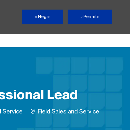
Negar
Permitir
essional Lead
Remote
d Service
Field Sales and Service