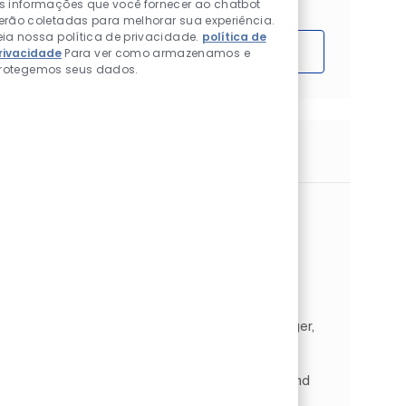
s informações que você fornecer ao chatbot
erão coletadas para melhorar sua experiência.
eia nossa política de privacidade.
política de
Começar
rivacidade
Para ver como armazenamos e
rotegemos seus dados.
Trabalhos semelhantes
S&T Customer Development Senior
Manager - Powder
Localização
Shanghai, Xangai, China
Science & Technology
Categoria
Tipo de Trabalho
P&D e área técnica
Full time
ID do trabalho
JR2514020
As a S&T Product Development Senior Manager,
you will support our Automotive and Industrial
business powder growth in China. You will
capture and understand the market trends and
customer needs, wo...