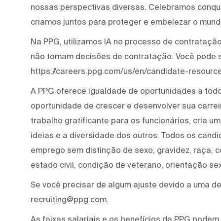
nossas perspectivas diversas. Celebramos conqui
criamos juntos para proteger e embelezar o mund
Na PPG, utilizamos IA no processo de contratação 
não tomam decisões de contratação. Você pode 
https://careers.ppg.com/us/en/candidate-resource
A PPG oferece igualdade de oportunidades a tod
oportunidade de crescer e desenvolver sua carre
trabalho gratificante para os funcionários, cria 
ideias e a diversidade dos outros. Todos os cand
emprego sem distinção de sexo, gravidez, raça, cor
estado civil, condição de veterano, orientação se
Se você precisar de algum ajuste devido a uma def
recruiting@ppg.com.
As faixas salariais e os benefícios da PPG podem 