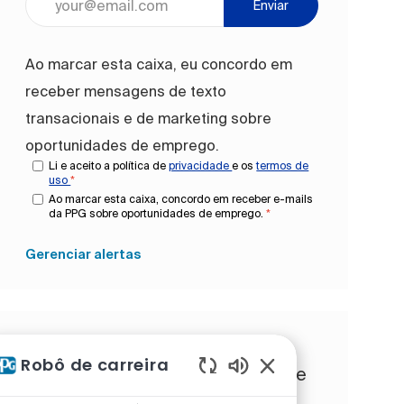
Enviar
Ao marcar esta caixa, eu concordo em
receber mensagens de texto
transacionais e de marketing sobre
oportunidades de emprego.
Li e aceito a política de
privacidade
e os
termos de
uso
*
Ao marcar esta caixa, concordo em receber e-mails
da PPG sobre oportunidades de emprego.
*
Gerenciar alertas
Obtenha recomendações de
Robô de carreira
trabalho personalizadas com base
Sons de chatbot ati
nos seus interesses.