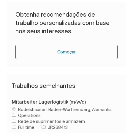
Obtenha recomendações de
trabalho personalizadas com base
nos seus interesses.
Começar
Trabalhos semelhantes
Mitarbeiter Lagerlogistik (m/w/d)
Localização
Bodelshausen, Baden-Wurttemberg, Alemanha
Operations
Categoria
Rede de suprimentos e armazém
Tipo de Trabalho
ID do trabalho
Full time
JR268413