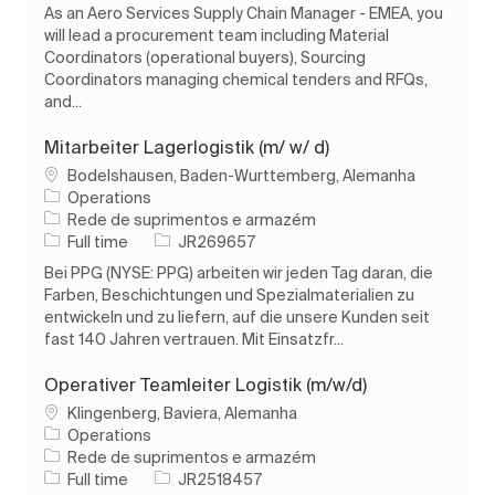
As an Aero Services Supply Chain Manager - EMEA, you
will lead a procurement team including Material
Coordinators (operational buyers), Sourcing
Coordinators managing chemical tenders and RFQs,
and...
Mitarbeiter Lagerlogistik (m/ w/ d)
Localização
Bodelshausen, Baden-Wurttemberg, Alemanha
Operations
Categoria
Rede de suprimentos e armazém
Tipo de Trabalho
ID do trabalho
Full time
JR269657
Bei PPG (NYSE: PPG) arbeiten wir jeden Tag daran, die
Farben, Beschichtungen und Spezialmaterialien zu
entwickeln und zu liefern, auf die unsere Kunden seit
fast 140 Jahren vertrauen. Mit Einsatzfr...
Operativer Teamleiter Logistik (m/w/d)
Localização
Klingenberg, Baviera, Alemanha
Operations
Categoria
Rede de suprimentos e armazém
Tipo de Trabalho
ID do trabalho
Full time
JR2518457