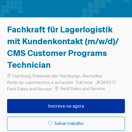
Fachkraft für Lagerlogistik
mit Kundenkontakt (m/w/d)/
CMS Customer Programs
Technician
Localização
Hamburg-Finkerwerder, Hamburgo, Alemanha
Categoria
Tipo de Trabalho
ID do trabalho
Rede de suprimentos e armazém
Full time
JR265077
Remote
Field Sales and Service
Field Sales and Service
Inscreva-se agora
Salvar trabalho