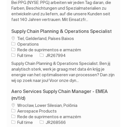
Bei PPG (NYSE: PPG) arbeiten wir jeden Tag daran, die
Farben, Beschichtungen und Spezialmaterialien zu
entwickeln und zu liefern, auf die unsere Kunden seit
fast 140 Jahren vertrauen. Mit Einsatzfr...
Supply Chain Planning & Operations Specialist
Localização
Tiel, Gelderland, Países Baixos
Operations
Categoria
Rede de suprimentos e armazém
Tipo de Trabalho
ID do trabalho
Full time
JR267994
Supply Chain Planning & Operations Specialist. Ben jij
analytisch sterk, werk je graag met data én krijg je
energie van het optimaliseren van processen? Dan zijn
wij op zoek naar jou! Voor onze dyn...
Aero Services Supply Chain Manager - EMEA
(m/f/d)
Localização
Wrocław, Lower Silesian, Polônia
Aerospace Products
Categoria
Rede de suprimentos e armazém
Tipo de Trabalho
ID do trabalho
Full time
JR268566