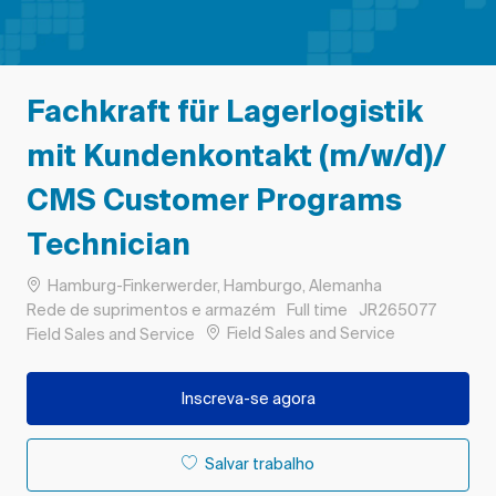
Fachkraft für Lagerlogistik
mit Kundenkontakt (m/w/d)/
CMS Customer Programs
Technician
Localização
Hamburg-Finkerwerder, Hamburgo, Alemanha
Categoria
Tipo de Trabalho
ID do trabalho
Rede de suprimentos e armazém
Full time
JR265077
Remote
Field Sales and Service
Field Sales and Service
Inscreva-se agora
Salvar trabalho