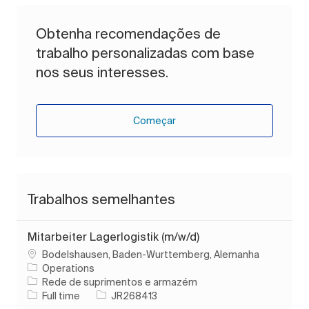
Obtenha recomendações de
trabalho personalizadas com base
nos seus interesses.
Começar
Trabalhos semelhantes
Mitarbeiter Lagerlogistik (m/w/d)
Localização
Bodelshausen, Baden-Wurttemberg, Alemanha
Operations
Categoria
Rede de suprimentos e armazém
Tipo de Trabalho
ID do trabalho
Full time
JR268413