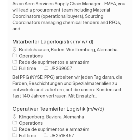
As an Aero Services Supply Chain Manager - EMEA, you
will lead a procurement team including Material
Coordinators (operational buyers), Sourcing
Coordinators managing chemical tenders and RFQs,
and...
Mitarbeiter Lagerlogistik (m/ w/ d)
Localização
Bodelshausen, Baden-Wurttemberg, Alemanha
Operations
Categoria
Rede de suprimentos e armazém
Tipo de Trabalho
ID do trabalho
Full time
JR269657
Bei PPG (NYSE: PPG) arbeiten wir jeden Tag daran, die
Farben, Beschichtungen und Spezialmaterialien zu
entwickeln und zu liefern, auf die unsere Kunden seit
fast 140 Jahren vertrauen. Mit Einsatzfr...
Operativer Teamleiter Logistik (m/w/d)
Localização
Klingenberg, Baviera, Alemanha
Operations
Categoria
Rede de suprimentos e armazém
Tipo de Trabalho
ID do trabalho
Full time
JR2518457