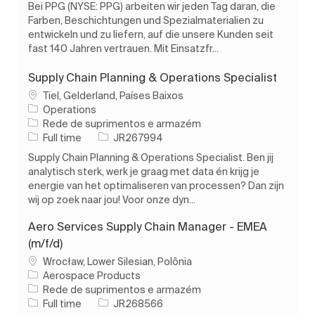
Bei PPG (NYSE: PPG) arbeiten wir jeden Tag daran, die
Farben, Beschichtungen und Spezialmaterialien zu
entwickeln und zu liefern, auf die unsere Kunden seit
fast 140 Jahren vertrauen. Mit Einsatzfr...
Supply Chain Planning & Operations Specialist
Localização
Tiel, Gelderland, Países Baixos
Operations
Categoria
Rede de suprimentos e armazém
Tipo de Trabalho
ID do trabalho
Full time
JR267994
Supply Chain Planning & Operations Specialist. Ben jij
analytisch sterk, werk je graag met data én krijg je
energie van het optimaliseren van processen? Dan zijn
wij op zoek naar jou! Voor onze dyn...
Aero Services Supply Chain Manager - EMEA
(m/f/d)
Localização
Wrocław, Lower Silesian, Polônia
Aerospace Products
Categoria
Rede de suprimentos e armazém
Tipo de Trabalho
ID do trabalho
Full time
JR268566