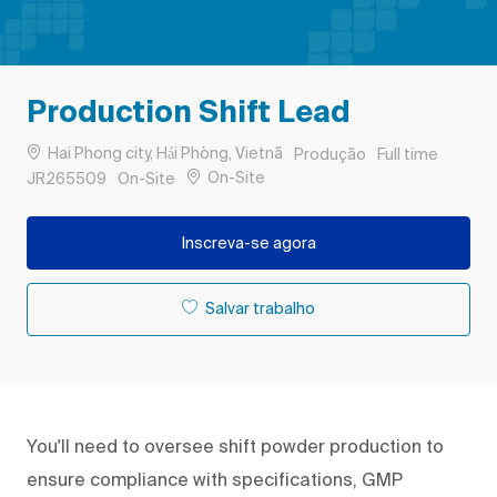
Production Shift Lead
Localização
Categoria
Tipo de Trabalh
Hai Phong city, Hải Phòng, Vietnã
Produção
Full time
Remote
ID do trabalho
On-Site
JR265509
On-Site
Inscreva-se agora
Salvar trabalho
You'll need to oversee shift powder production to
ensure compliance with specifications, GMP