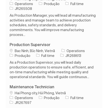
Categoria
Tipo de Trabalho
Operations
Produção
Full time
ID do trabalho
JR265508
As Production Manager, you will lead all manufacturing
activities and manage team to achieve production
schedules, safety standards, and delivery
commitments. You will improve manufacturing
process...
Production Supervisor
Localização
Bac Ninh, Bắc Ninh, Vietnã
Operations
Categoria
Tipo de Trabalho
ID do trabalho
Produção
Full time
JR268613
As a Production Supervisor, you will lead daily
production operations to ensure safe, efficient, and
on-time manufacturing while meeting quality and
operational standards. You will guide continuous...
Maintenance Technician
Localização
Hai Phong city, Hải Phòng, Vietnã
Categoria
Tipo de Trabalho
Operations
Produção
Full time
ID do trabalho
JR267697