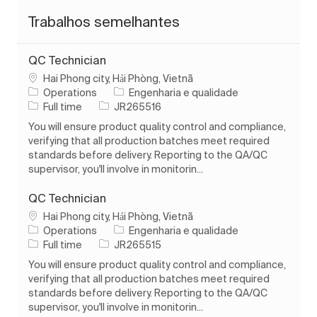
Trabalhos semelhantes
QC Technician
Localização
Hai Phong city, Hải Phòng, Vietnã
Categoria
Operations
Engenharia e qualidade
Tipo de Trabalho
ID do trabalho
Full time
JR265516
You will ensure product quality control and compliance,
verifying that all production batches meet required
standards before delivery. Reporting to the QA/QC
supervisor, you'll involve in monitorin...
QC Technician
Localização
Hai Phong city, Hải Phòng, Vietnã
Categoria
Operations
Engenharia e qualidade
Tipo de Trabalho
ID do trabalho
Full time
JR265515
You will ensure product quality control and compliance,
verifying that all production batches meet required
standards before delivery. Reporting to the QA/QC
supervisor, you'll involve in monitorin...