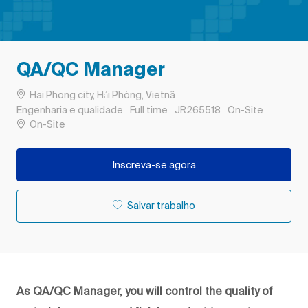
QA/QC Manager
Localização
Hai Phong city, Hải Phòng, Vietnã
Categoria
Tipo de Trabalho
ID do trabalho
Engenharia e qualidade
Full time
JR265518
On-Site
Remote
On-Site
Inscreva-se agora
Salvar trabalho
As QA/QC Manager, you will control the quality of