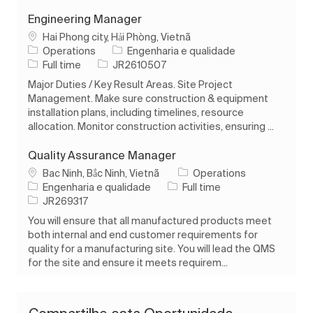
Engineering Manager
Localização
Hai Phong city, Hải Phòng, Vietnã
Categoria
Operations
Engenharia e qualidade
Tipo de Trabalho
ID do trabalho
Full time
JR2610507
Major Duties / Key Result Areas. Site Project
Management. Make sure construction & equipment
installation plans, including timelines, resource
allocation. Monitor construction activities, ensuring ...
Quality Assurance Manager
Localização
Bac Ninh, Bắc Ninh, Vietnã
Operations
Categoria
Tipo de Trabalho
Engenharia e qualidade
Full time
ID do trabalho
JR269317
You will ensure that all manufactured products meet
both internal and end customer requirements for
quality for a manufacturing site. You will lead the QMS
for the site and ensure it meets requirem...