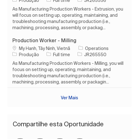
Produção
Full time
JR265556
As Manufacturing Production Workers - Extrusion, you
will focus on setting up, operating, maintaining, and
troubleshooting manufacturing production (i.e.,
machining, processing, assembly, or packag...
Production Worker - Milling
Localização
My Hanh, Tây Ninh, Vietnã
Operations
Categoria
Tipo de Trabalho
ID do trabalho
Produção
Full time
JR265550
As Manufacturing Production Workers - Milling, you will
focus on setting up, operating, maintaining, and
troubleshooting manufacturing production (i.e.,
machining, processing, assembly, or packagin...
Ver Mais
Compartilhe esta Oportunidade