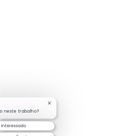
Fechar notificação de chatbot
do neste trabalho?
 interessado