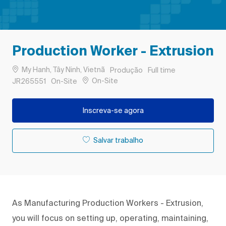
Production Worker - Extrusion
Localização
Categoria
Tipo de Trabalho
My Hanh, Tây Ninh, Vietnã
Produção
Full time
Remote
ID do trabalho
On-Site
JR265551
On-Site
Inscreva-se agora
Salvar trabalho
As Manufacturing Production Workers - Extrusion,
you will focus on setting up, operating, maintaining,