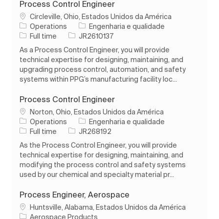
Process Control Engineer
Localização
Circleville, Ohio, Estados Unidos da América
Categoria
Operations
Engenharia e qualidade
Tipo de Trabalho
ID do trabalho
Full time
JR2610137
As a Process Control Engineer, you will provide
technical expertise for designing, maintaining, and
upgrading process control, automation, and safety
systems within PPG’s manufacturing facility loc...
Process Control Engineer
Localização
Norton, Ohio, Estados Unidos da América
Categoria
Operations
Engenharia e qualidade
Tipo de Trabalho
ID do trabalho
Full time
JR268192
As the Process Control Engineer, you will provide
technical expertise for designing, maintaining, and
modifying the process control and safety systems
used by our chemical and specialty material pr...
Process Engineer, Aerospace
Localização
Huntsville, Alabama, Estados Unidos da América
Aerospace Products