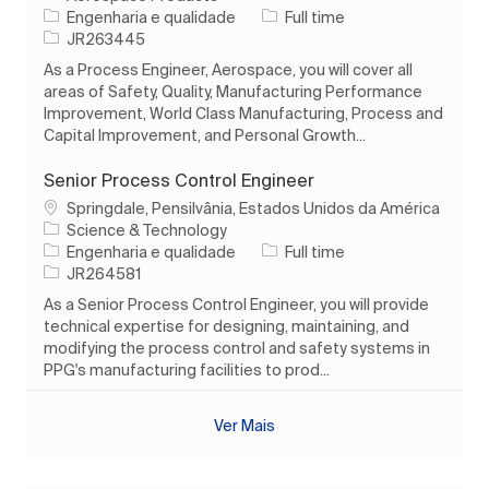
Categoria
Tipo de Trabalho
Engenharia e qualidade
Full time
ID do trabalho
JR263445
As a Process Engineer, Aerospace, you will cover all
areas of Safety, Quality, Manufacturing Performance
Improvement, World Class Manufacturing, Process and
Capital Improvement, and Personal Growth...
Senior Process Control Engineer
Localização
Springdale, Pensilvânia, Estados Unidos da América
Science & Technology
Categoria
Tipo de Trabalho
Engenharia e qualidade
Full time
ID do trabalho
JR264581
As a Senior Process Control Engineer, you will provide
technical expertise for designing, maintaining, and
modifying the process control and safety systems in
PPG's manufacturing facilities to prod...
Ver Mais