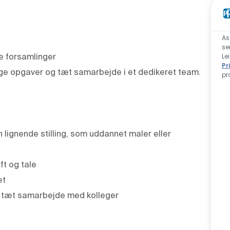
As
se
e forsamlinger
Le
Pr
ge opgaver og tæt samarbejde i et dedikeret team.
pr
n lignende stilling, som uddannet maler eller
ft og tale
et
i tæt samarbejde med kolleger