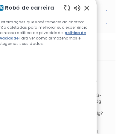
Robô de carreira
Sons de chatbot ativ
Começar
 informações que você fornecer ao chatbot
rão coletadas para melhorar sua experiência.
ia nossa política de privacidade.
política de
ivacidade
Para ver como armazenamos e
otegemos seus dados.
Trabalhos semelhantes
Butiksassistent til Køge
Localização
Køge, Zealand, Dinamarca
Categoria
Architectural EMEA
Vendas e varejo
Tipo de Trabalho
ID do trabalho
Full time
JR268952
Vil du udvikle dine salgskompetencer i en PPG-
butik med et utrolig bredt malersortiment? Og
synes du det er fantastisk at bruge din
begejstring for god kundeservice og B2B-salg?
”Du kommer til at a...
Commercieel medewerker buitendienst