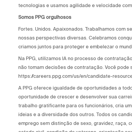
tecnologias e usamos agilidade e velocidade com
Somos PPG orgulhosos
Fortes. Unidos. Apaixonados. Trabalhamos com s
nossas perspectivas diversas. Celebramos conqui
criamos juntos para proteger e embelezar o mund
Na PPG, utilizamos IA no processo de contratação 
não tomam decisões de contratação. Você pode 
https://careers.ppg.com/us/en/candidate-resource
A PPG oferece igualdade de oportunidades a tod
oportunidade de crescer e desenvolver sua carre
trabalho gratificante para os funcionários, cria 
ideias e a diversidade dos outros. Todos os cand
emprego sem distinção de sexo, gravidez, raça, cor
estado civil, condição de veterano, orientação se