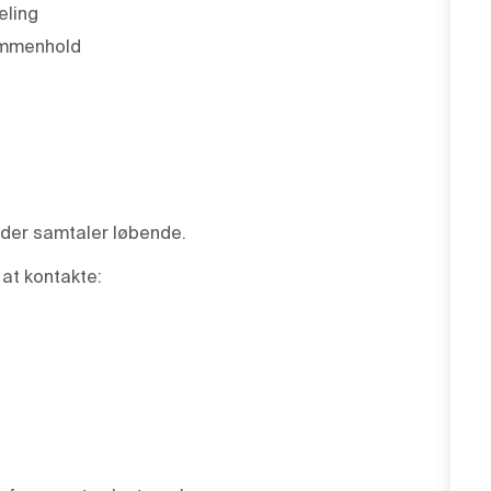
eling
ammenhold
lder samtaler løbende.
 at kontakte: