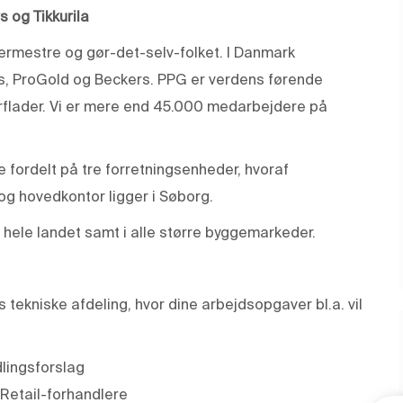
 og Tikkurila
lermestre og gør-det-selv-folket. I Danmark
gs, ProGold og Beckers. PPG er verdens førende
verflader. Vi er mere end 45.000 medarbejdere på
fordelt på tre forretningsenheder, hvoraf
og hovedkontor ligger i Søborg.
r hele landet samt i alle større byggemarkeder.
s tekniske afdeling, hvor dine arbejdsopgaver bl.a. vil
dlingsforslag
 Retail-forhandlere