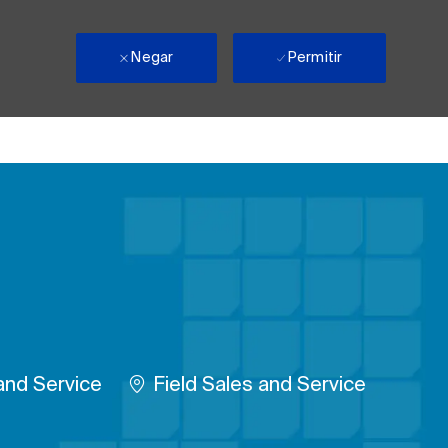
Negar
Permitir
Remote
and Service
Field Sales and Service