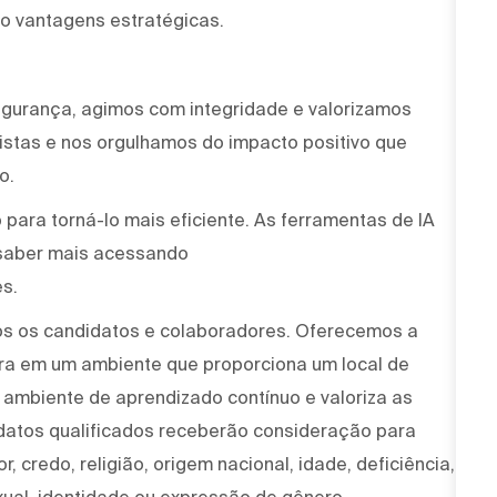
o vantagens estratégicas.
egurança, agimos com integridade e valorizamos
stas e nos orgulhamos do impacto positivo que
o.
para torná-lo mais eficiente. As ferramentas de IA
saber mais acessando
s.
os os candidatos e colaboradores. Oferecemos a
ira em um ambiente que proporciona um local de
um ambiente de aprendizado contínuo e valoriza as
idatos qualificados receberão consideração para
, credo, religião, origem nacional, idade, deficiência,
xual, identidade ou expressão de gênero.