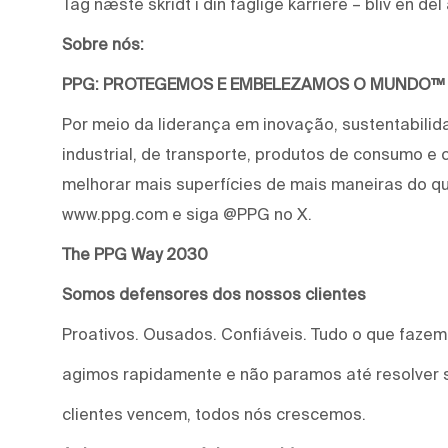
Tag næste skridt i din faglige karriere – bliv en de
Sobre nós:
PPG: PROTEGEMOS E EMBELEZAMOS O MUNDO™
Por meio da liderança em inovação, sustentabilid
industrial, de transporte, produtos de consumo e
melhorar mais superfícies de mais maneiras do qu
www.ppg.com e siga @PPG no X.
The PPG Way 2030
Somos defensores dos nossos clientes
Proativos. Ousados. Confiáveis. Tudo o que faze
agimos rapidamente e não paramos até resolver 
clientes vencem, todos nós crescemos.