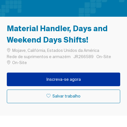
Material Handler, Days and
Weekend Days Shifts!
Localização
Mojave, Califórnia, Estados Unidos da América
Categoria
ID do trabalho
Rede de suprimentos e armazém
JR266589
On-Site
Remote
On-Site
Inscreva-se agora
Salvar trabalho