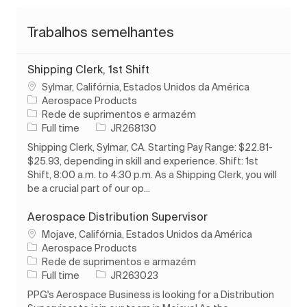
Trabalhos semelhantes
Shipping Clerk, 1st Shift
Localização
Sylmar, Califórnia, Estados Unidos da América
Aerospace Products
Categoria
Rede de suprimentos e armazém
Tipo de Trabalho
ID do trabalho
Full time
JR268130
Shipping Clerk, Sylmar, CA. Starting Pay Range: $22.81-
$25.93, depending in skill and experience. Shift: 1st
Shift, 8:00 a.m. to 4:30 p.m. As a Shipping Clerk, you will
be a crucial part of our op...
Aerospace Distribution Supervisor
Localização
Mojave, Califórnia, Estados Unidos da América
Aerospace Products
Categoria
Rede de suprimentos e armazém
Tipo de Trabalho
ID do trabalho
Full time
JR263023
PPG's Aerospace Business is looking for a Distribution