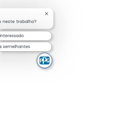
Fechar notificação de chatbot
o neste trabalho?
 interessado
s semelhantes