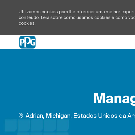
Utilizamos cookies para lhe oferecer uma melhor experiê
conteúdo. Leia sobre como usamos cookies e como você
cookies
.
-
Manage
Localização
Adrian, Michigan, Estados Unidos da A