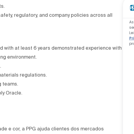
s.
fety, regulatory, and company policies across all
As
se
Le
Pr
pr
eld with at least 6 years demonstrated experience with
ing environment.
.
terials regulations.
g teams.
ly Oracle.
ade e cor, a PPG ajuda clientes dos mercados