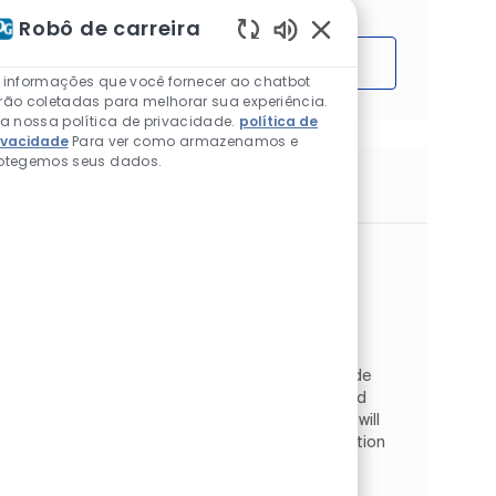
Robô de carreira
Sons de chatbot ativ
Começar
 informações que você fornecer ao chatbot
rão coletadas para melhorar sua experiência.
ia nossa política de privacidade.
política de
ivacidade
Para ver como armazenamos e
otegemos seus dados.
Trabalhos semelhantes
Distribution Administrator
Localização
Euclid, Ohio, Estados Unidos da América
Operations
Categoria
Rede de suprimentos e armazém
Tipo de Trabalho
ID do trabalho
Full time
JR268298
As a Distribution Administrator, you will provide
administrative support to the Operations and
Production group within the Euclid Plant. You will
work onsite and you will report to the Production
a...