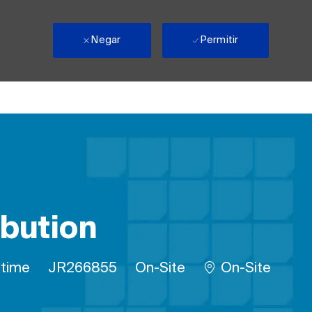
Negar
Permitir
ibution
o de Trabalho
ID do trabalho
Remote
 time
JR266855
On-Site
On-Site