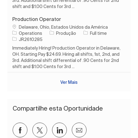
3rd. Additional shift differential of .90 Cents for 2nd
shift and $1.00 Cents for 3rd ...
Production Operator
Localização
Delaware, Ohio, Estados Unidos da América
Categoria
Tipo de Trabalho
Operations
Produção
Full time
ID do trabalho
JR2610285
Immediately Hiring! Production Operator in Delaware,
OH. Starting Pay $24.69. Hiring all shifts, 1st, 2nd, and
3rd. Additional shift differential of .90 Cents for 2nd
shift and $1.00 Cents for 3rd ...
Ver Mais
Compartilhe esta Oportunidade
Compartilhar via Facebook
Compartilhar via twitter
Compartilhar via LinkedIn
Compartilhar por e-