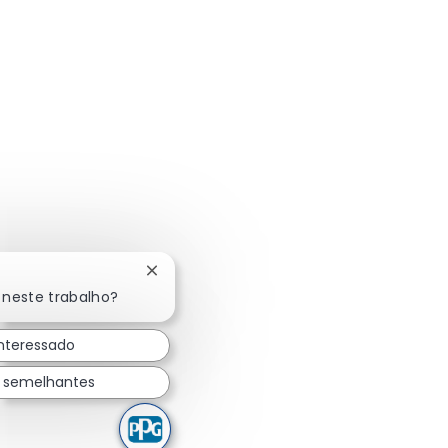
Fechar notificação de chatbot
 neste trabalho?
interessado
s semelhantes