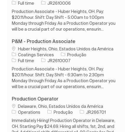
Tipo de Trabalho
ID do trabalho
Full time
JR2610006
Production Associate - Huber Heights, OH. Pay:
$20.11/hour. Shift: Day Shift - 5:00am to 1:00pm
Monday through Friday. As a Production Operator you
will be a crucial part of our operations, ensurin...
P&M - Production Associate
Localização
Huber Heights, Ohio, Estados Unidos da América
Categoria
Coatings Services
Produção
Tipo de Trabalho
ID do trabalho
Full time
JR2610007
Production Associate - Huber Heights, OH. Pay:
$20.11/hour. Shift: Day Shift - 6:30am to 2:30pm
Monday through Friday. As a Production Operator you
will be a crucial part of our operations, ensurin...
Production Operator
Localização
Delaware, Ohio, Estados Unidos da América
Categoria
ID do trabalho
Operations
Produção
JR266701
Immediately Hiring! Production Operator in Delaware,
OH. Starting Pay $24.69. Hiring all shifts, 1st, 2nd, and