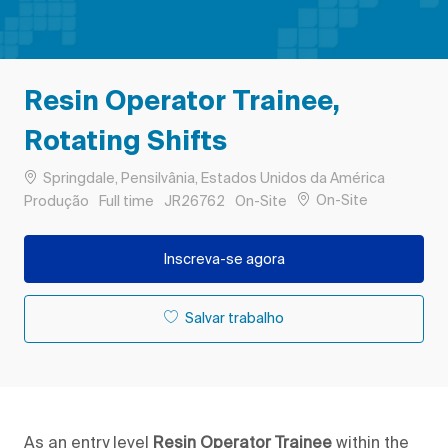
Resin Operator Trainee,
Rotating Shifts
Localização
Springdale, Pensilvânia, Estados Unidos da América
Remote
Categoria
Tipo de Trabalho
ID do trabalho
On-Site
Produção
Full time
JR26762
On-Site
Inscreva-se agora
Salvar trabalho
As an entry level
Resin Operator Trainee
within the