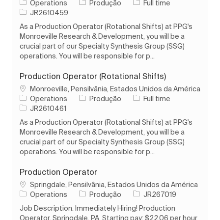
Categoria
Tipo de Trabalho
Operations
Produção
Full time
ID do trabalho
JR2610459
As a Production Operator (Rotational Shifts) at PPG's
Monroeville Research & Development, you will be a
crucial part of our Specialty Synthesis Group (SSG)
operations. You will be responsible for p...
Production Operator (Rotational Shifts)
Localização
Monroeville, Pensilvânia, Estados Unidos da América
Categoria
Tipo de Trabalho
Operations
Produção
Full time
ID do trabalho
JR2610461
As a Production Operator (Rotational Shifts) at PPG's
Monroeville Research & Development, you will be a
crucial part of our Specialty Synthesis Group (SSG)
operations. You will be responsible for p...
Production Operator
Localização
Springdale, Pensilvânia, Estados Unidos da América
Categoria
ID do trabalho
Operations
Produção
JR267019
Job Description. Immediately Hiring! Production
Operator, Springdale, PA. Starting pay: $22.06 per hour