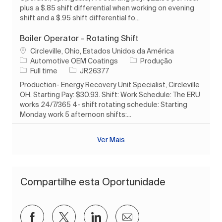
plus a $.85 shift differential when working on evening
shift and a $.95 shift differential fo...
Boiler Operator - Rotating Shift
Localização
Circleville, Ohio, Estados Unidos da América
Categoria
Automotive OEM Coatings
Produção
Tipo de Trabalho
ID do trabalho
Full time
JR26377
Production- Energy Recovery Unit Specialist, Circleville
OH. Starting Pay: $30.93. Shift: Work Schedule: The ERU
works 24/7/365 4- shift rotating schedule: Starting
Monday, work 5 afternoon shifts:...
Ver Mais
Compartilhe esta Oportunidade
Compartilhar via Facebook
Compartilhar via twitter
Compartilhar via LinkedIn
Compartilhar por e-