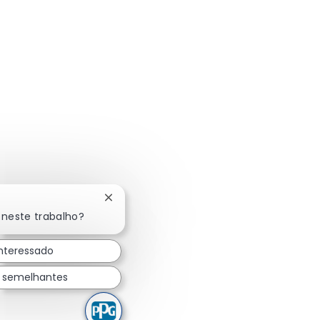
Fechar notificação de chatbot
 neste trabalho?
interessado
s semelhantes