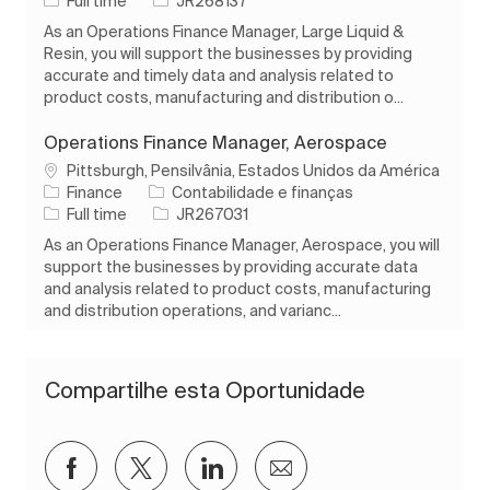
Tipo de Trabalho
ID do trabalho
Full time
JR268137
As an Operations Finance Manager, Large Liquid &
Resin, you will support the businesses by providing
accurate and timely data and analysis related to
product costs, manufacturing and distribution o...
Operations Finance Manager, Aerospace
Localização
Pittsburgh, Pensilvânia, Estados Unidos da América
Categoria
Finance
Contabilidade e finanças
Tipo de Trabalho
ID do trabalho
Full time
JR267031
As an Operations Finance Manager, Aerospace, you will
support the businesses by providing accurate data
and analysis related to product costs, manufacturing
and distribution operations, and varianc...
Compartilhe esta Oportunidade
Compartilhar via Facebook
Compartilhar via twitter
Compartilhar via LinkedIn
Compartilhar por e-