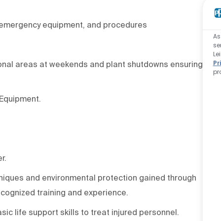
te emergency equipment, and procedures
As
se
Le
Pr
ional areas at weekends and plant shutdowns ensuring
pr
 Equipment.
r.
chniques and environmental protection gained through
recognized training and experience.
c life support skills to treat injured personnel.