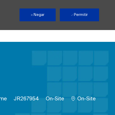
Negar
Permitir
de Trabalho
ID do trabalho
Remote
time
JR267954
On-Site
On-Site