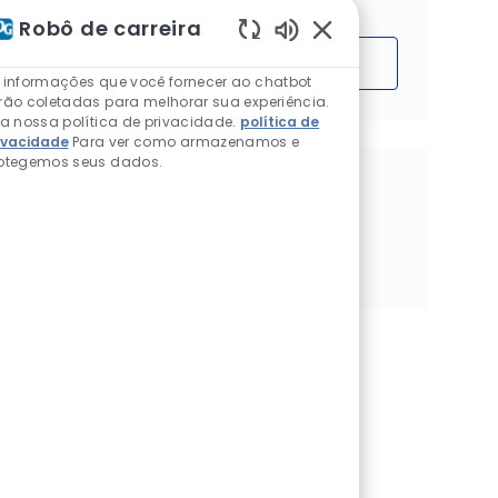
Robô de carreira
Sons de chatbot ativ
Começar
 informações que você fornecer ao chatbot
rão coletadas para melhorar sua experiência.
ia nossa política de privacidade.
política de
ivacidade
Para ver como armazenamos e
otegemos seus dados.
Compartilhe esta Oportunidade
Compartilhar via Facebook
Compartilhar via twitter
Compartilhar via LinkedIn
Compartilhar por e-mail