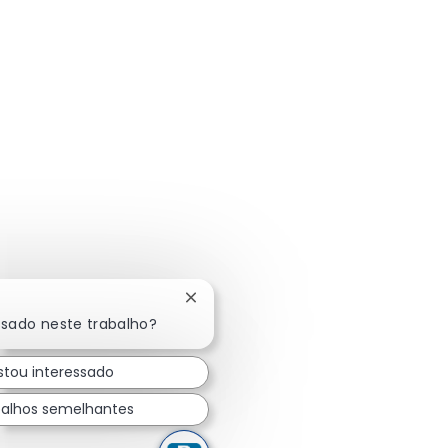
Fechar notificação de chatbot
ssado neste trabalho?
stou interessado
balhos semelhantes