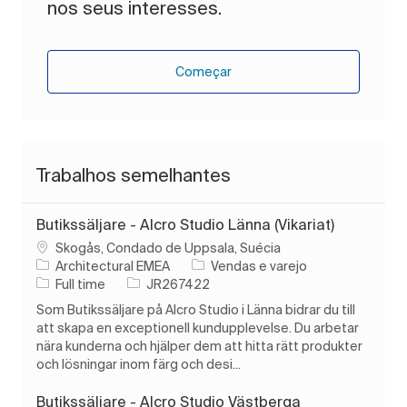
nos seus interesses.
Começar
Trabalhos semelhantes
Butikssäljare - Alcro Studio Länna (Vikariat)
Localização
Skogås, Condado de Uppsala, Suécia
Categoria
Architectural EMEA
Vendas e varejo
Tipo de Trabalho
ID do trabalho
Full time
JR267422
Som Butikssäljare på Alcro Studio i Länna bidrar du till
att skapa en exceptionell kundupplevelse. Du arbetar
nära kunderna och hjälper dem att hitta rätt produkter
och lösningar inom färg och desi...
Butikssäljare - Alcro Studio Västberga