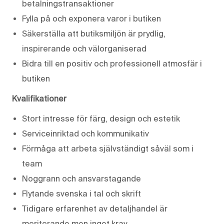
betalningstransaktioner
Fylla på och exponera varor i butiken
Säkerställa att butiksmiljön är prydlig,
inspirerande och välorganiserad
Bidra till en positiv och professionell atmosfär i
butiken
Kvalifikationer
Stort intresse för färg, design och estetik
Serviceinriktad och kommunikativ
Förmåga att arbeta självständigt såväl som i
team
Noggrann och ansvarstagande
Flytande svenska i tal och skrift
Tidigare erfarenhet av detaljhandel är
meriterande men inget krav