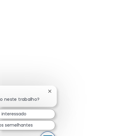
Fechar notificação de chatbot
do neste trabalho?
 interessado
os semelhantes