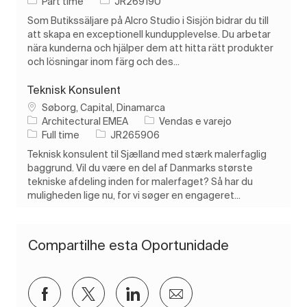
Tipo de Trabalho
ID do trabalho
Part time
JR269190
Som Butikssäljare på Alcro Studio i Sisjön bidrar du till
att skapa en exceptionell kundupplevelse. Du arbetar
nära kunderna och hjälper dem att hitta rätt produkter
och lösningar inom färg och des...
Teknisk Konsulent
Localização
Søborg, Capital, Dinamarca
Categoria
Architectural EMEA
Vendas e varejo
Tipo de Trabalho
ID do trabalho
Full time
JR265906
Teknisk konsulent til Sjælland med stærk malerfaglig
baggrund. Vil du være en del af Danmarks største
tekniske afdeling inden for malerfaget? Så har du
muligheden lige nu, for vi søger en engageret...
Compartilhe esta Oportunidade
Compartilhar via Facebook
Compartilhar via twitter
Compartilhar via LinkedIn
Compartilhar por e-