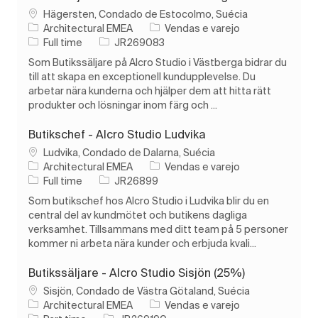
Localização
Hägersten, Condado de Estocolmo, Suécia
Categoria
Architectural EMEA
Vendas e varejo
Tipo de Trabalho
ID do trabalho
Full time
JR269083
Som Butikssäljare på Alcro Studio i Västberga bidrar du
till att skapa en exceptionell kundupplevelse. Du
arbetar nära kunderna och hjälper dem att hitta rätt
produkter och lösningar inom färg och ...
Butikschef - Alcro Studio Ludvika
Localização
Ludvika, Condado de Dalarna, Suécia
Categoria
Architectural EMEA
Vendas e varejo
Tipo de Trabalho
ID do trabalho
Full time
JR26899
Som butikschef hos Alcro Studio i Ludvika blir du en
central del av kundmötet och butikens dagliga
verksamhet. Tillsammans med ditt team på 5 personer
kommer ni arbeta nära kunder och erbjuda kvali...
Butikssäljare - Alcro Studio Sisjön (25%)
Localização
Sisjön, Condado de Västra Götaland, Suécia
Categoria
Architectural EMEA
Vendas e varejo