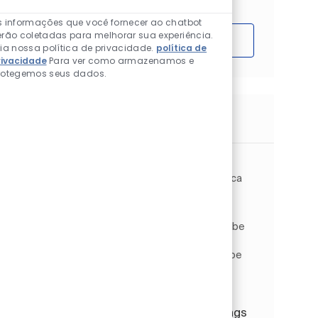
Sons de chatbot ati
s informações que você fornecer ao chatbot
erão coletadas para melhorar sua experiência.
Começar
eia nossa política de privacidade.
política de
rivacidade
Para ver como armazenamos e
rotegemos seus dados.
Trabalhos semelhantes
Intermediates Quality Engineer
Localização
Cleveland, Ohio, Estados Unidos da América
Categoria
Operations
Engenharia e qualidade
Tipo de Trabalho
ID do trabalho
Full time
JR264494
As an Intermediates Quality Engineer, you will be
responsible for the quality engineering tasks
specific to Intermediate production. You will be
the main contact regarding intermediate
approvals, o...
Quality Manager, Manufacturing, Coatings