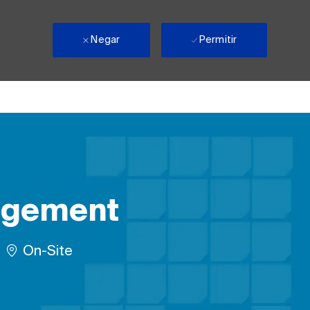
Negar
Permitir
agement
Remote
On-Site