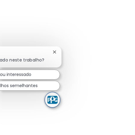
Fechar notificação de chatbot
sado neste trabalho?
tou interessado
lhos semelhantes