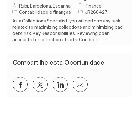
Localização
Rubi, Barcelona, Espanha
Finance
Categoria
ID do trabalho
Contabilidade e finanças
JR268427
As a Collections Specialist, you will perform any task
related to maximizing collections and minimizing bad
debt risk. Key Responsibilities. Reviewing open
accounts for collection efforts. Conduct ...
Compartilhe esta Oportunidade
Compartilhar via Facebook
Compartilhar via twitter
Compartilhar via LinkedIn
Compartilhar por e-