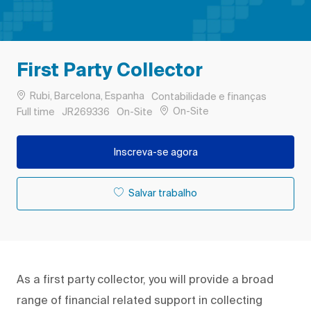
First Party Collector
Localização
Categoria
Rubi, Barcelona, Espanha
Contabilidade e finanças
Remote
Tipo de Trabalho
ID do trabalho
On-Site
Full time
JR269336
On-Site
Inscreva-se agora
Salvar trabalho
As a first party collector, you will provide a broad
range of financial related support in collecting