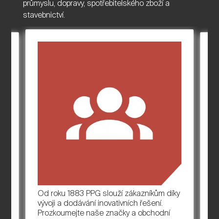
průmyslu, dopravy, spotřebitelského zboží a
stavebnictví.
K
Od roku 1883 PPG slouží zákazníkům díky
 a
ná
vývoji a dodávání inovativních řešení.
kt
Prozkoumejte naše značky a obchodní