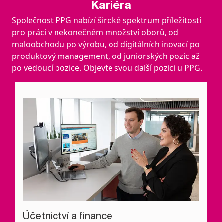
Kariéra
Společnost PPG nabízí široké spektrum příležitostí
pro práci v nekonečném množství oborů, od
maloobchodu po výrobu, od digitálních inovací po
produktový management, od juniorských pozic až
po vedoucí pozice. Objevte svou další pozici u PPG.
Účetnictví a finance