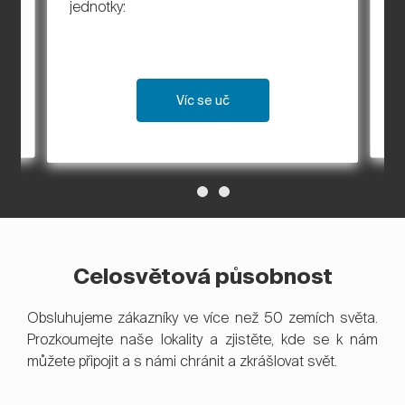
až
le
jednotky:
rů
Víc se uč
Celosvětová působnost
Obsluhujeme zákazníky ve více než 50 zemích světa.
Prozkoumejte naše lokality a zjistěte, kde se k nám
můžete připojit a s námi chránit a zkrášlovat svět.