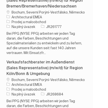
(Sales Representative) (m/w/d) für Region
Bremen/Bremerhaven/Niedersachsen
Umístění
Bochum, Severní Porýní-Vestfálsko, Německo
Architectural EMEA
Kategorie
Prodej a maloobchod
Typ úlohy
ID úlohy
Na plný úvazek
JR261777
Bei PPG (NYSE: PPG) arbeiten wir jeden Tag
daran, die Farben, Beschichtungen und
Spezialmaterialien zu entwickeln und zu liefern,
auf die unsere Kunden seit fast 140 Jahren
vertrauen. Mit Einsatzfr...
Verkaufsfachberater im Außendienst
(Sales Representative) (m/w/d) für Region
Köln/Bonn & Umgebung
Umístění
Bochum, Severní Porýní-Vestfálsko, Německo
Architectural EMEA
Kategorie
Prodej a maloobchod
Typ úlohy
ID úlohy
Na plný úvazek
JR268684
Bei PPG (NYSE: PPG) arbeiten wir jeden Tag
daran, die Farben, Beschichtungen und