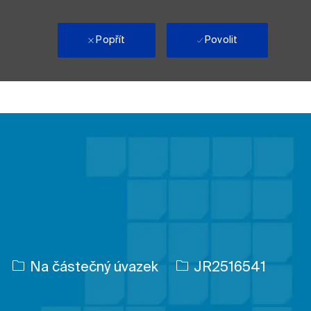
i
Popřít
Povolit
Typ úlohy
ID úlohy
Na částečný úvazek
JR2516541