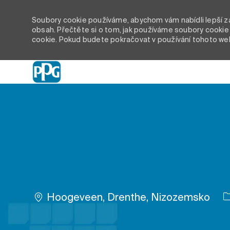
Soubory cookie používáme, abychom vám nabídli lepší záž
obsah. Přečtěte si o tom, jak používáme soubory cookie 
cookie. Pokud budete pokračovat v používání tohoto we
-
Umístění
Hoogeveen, Drenthe, Nizozemsko