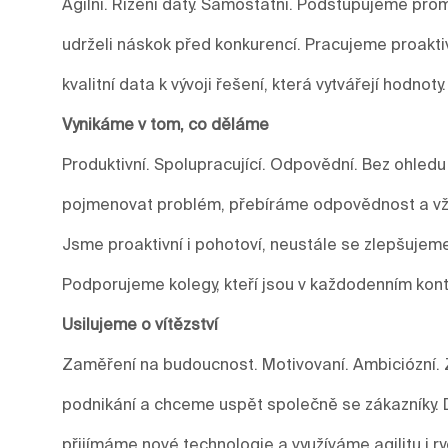
Agilní. Řízení daty. Samostatní. Podstupujeme prom
udrželi náskok před konkurencí. Pracujeme proakti
kvalitní data k vývoji řešení, která vytvářejí hodnoty.
Vynikáme v tom, co děláme
Produktivní. Spolupracující. Odpovědní. Bez ohledu
pojmenovat problém, přebíráme odpovědnost a vžd
Jsme proaktivní i pohotoví, neustále se zlepšuje
Podporujeme kolegy, kteří jsou v každodenním kont
Usilujeme o vítězství
Zaměření na budoucnost. Motivovaní. Ambiciózní. 
podnikání a chceme uspět společně se zákazníky.
přijímáme nové technologie a využíváme agilitu i r