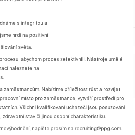
ednáme s integritou a
sme hrdí na pozitivní
šlování světa.
rocesu, abychom proces zefektivnili. Nástroje umělé
mací naleznete na
s.
a zaměstnancům. Nabízíme příležitost růst a rozvíjet
í pracovní místo pro zaměstnance, vytváří prostředí pro
tatních. Všichni kvalifikovaní uchazeči jsou posuzováni
, zdravotní stav či jinou osobní charakteristiku.
znevýhodnění, napište prosím na recruiting@ppg.com.