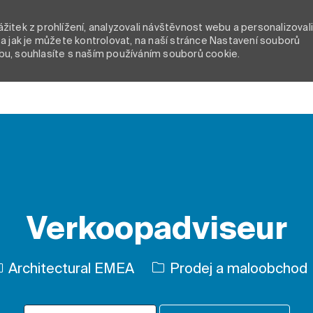
itek z prohlížení, analyzovali návštěvnost webu a personalizoval
a jak je můžete kontrolovat, na naší stránce Nastavení souborů
bu, souhlasíte s naším používáním souborů cookie.
Skip to main content
Verkoopadviseur
Kategorie
Architectural EMEA
Prodej a maloobchod