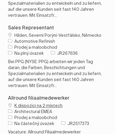
Spezialmaterialien zu entwickeln und zu liefern,
auf die unsere Kunden seit fast 140 Jahren
vertrauen. Mit Einsatzfr...
Sales Representant
Umístění
Hilden, Severní Porýní-Vestfálsko, Německo
Automotive Refinish
Kategorie
Prodej a maloobchod
Typ úlohy
ID úlohy
Na plný úvazek
JR267636
Bei PPG (NYSE: PPG) arbeiten wir jeden Tag
daran, die Farben, Beschichtungen und
Spezialmaterialien zu entwickeln und zu liefern,
auf die unsere Kunden seit fast 140 Jahren
vertrauen. Mit Einsatzfr...
Allround filiaalmedewerker
K dispozici na 2 místech
Architectural EMEA
Kategorie
Prodej a maloobchod
Typ úlohy
ID úlohy
Na částečný úvazek
JR2517373
Vacature: Allround Filiaalmedewerker