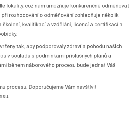
odle lokality, což nám umožňuje konkurenčně odměňovat
 při rozhodování o odměňování zohledňuje několik
kolení, kvalifikací a vzdělání, licencí a certifikací a
pobídky.
rženy tak, aby podporovaly zdraví a pohodu našich
dou v souladu s podmínkami příslušných plánů a
s Vámi během náborového procesu bude jednat Váš
mu procesu. Doporučujeme Vám navštívit
esu.