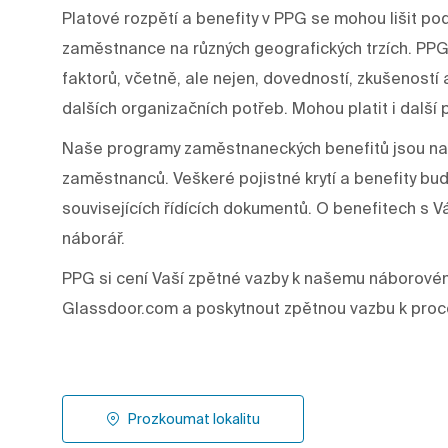
Platové rozpětí a benefity v PPG se mohou lišit p
zaměstnance na různých geografických trzích. PPG
faktorů, včetně, ale nejen, dovedností, zkušeností a š
dalších organizačních potřeb. Mohou platit i další 
Naše programy zaměstnaneckých benefitů jsou nav
zaměstnanců. Veškeré pojistné krytí a benefity bu
souvisejících řídících dokumentů. O benefitech 
náborář.
PPG si cení Vaší zpětné vazby k našemu náborové
Glassdoor.com a poskytnout zpětnou vazbu k proc
Prozkoumat lokalitu