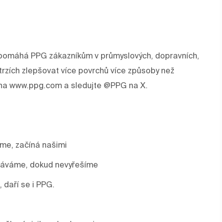
rev pomáhá PPG zákazníkům v průmyslových, dopravních,
trzích zlepšovat více povrchů více způsoby než
e na www.ppg.com a sledujte @PPG na X.
áme, začíná našimi
stáváme, dokud nevyřešíme
, daří se i PPG.