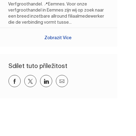
Verfgroothandel. 📍Eemnes. Voor onze
verfgroothandel in Eemnes zijn wij op zoek naar
een breed inzetbare allround filiaalmedewerker
die de verbinding vormt tusse...
Zobrazit Více
Sdílet tuto příležitost
Sdílet přes Facebook
Sdílet přes twitter
Sdílet přes LinkedIn
Sdílet e-mailem