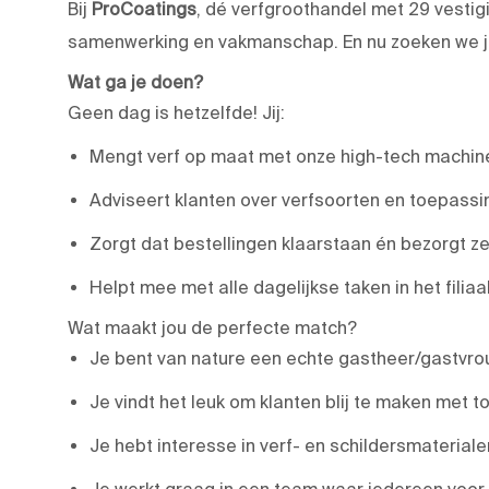
Bij
ProCoatings
, dé verfgroothandel met 29 vestigi
samenwerking en vakmanschap. En nu zoeken we 
Wat ga je doen?
Geen dag is hetzelfde! Jij:
Mengt verf op maat met onze high-tech machin
Adviseert klanten over verfsoorten en toepassing
Zorgt dat bestellingen klaarstaan én bezorgt z
Helpt mee met alle dagelijkse taken in het filiaa
Wat maakt jou de perfecte match?
Je bent van nature een echte gastheer/gastvrou
Je vindt het leuk om klanten blij te maken met t
Je hebt interesse in verf- en schildersmaterial
Je werkt graag in een team waar iedereen voor 