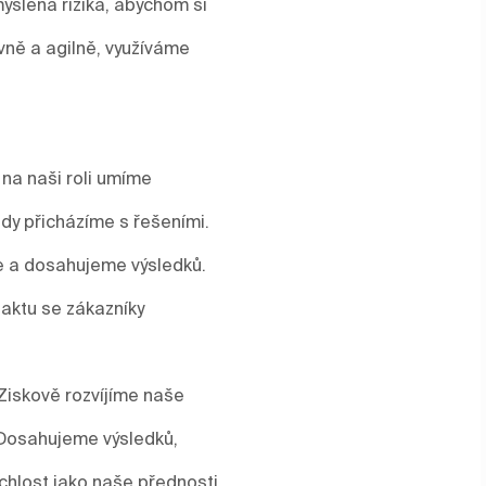
yšlená rizika, abychom si
vně a agilně, využíváme
 na naši roli umíme
y přicházíme s řešeními.
me a dosahujeme výsledků.
aktu se zákazníky
Ziskově rozvíjíme naše
 Dosahujeme výsledků,
ychlost jako naše přednosti.