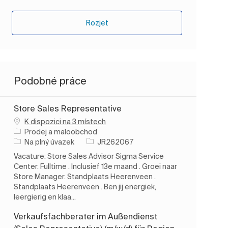
Rozjet
Podobné práce
Store Sales Representative
K dispozici na 3 místech
Kategorie
Prodej a maloobchod
Typ úlohy
ID úlohy
Na plný úvazek
JR262067
Vacature: Store Sales Advisor Sigma Service
Center. Fulltime . Inclusief 13e maand . Groei naar
Store Manager. Standplaats Heerenveen .
Standplaats Heerenveen . Ben jij energiek,
leergierig en klaa...
Verkaufsfachberater im Außendienst