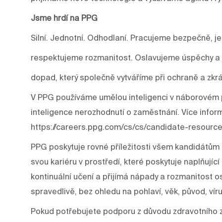
Jsme hrdí na PPG
Silní. Jednotní. Odhodlaní. Pracujeme bezpečně, j
respektujeme rozmanitost. Oslavujeme úspěchy a j
dopad, který společně vytváříme při ochraně a zkrá
V PPG používáme umělou inteligenci v náborovém p
inteligence nerozhodnutí o zaměstnání. Více infor
https://careers.ppg.com/cs/cs/candidate-resource
PPG poskytuje rovné příležitosti všem kandidátům 
svou kariéru v prostředí, které poskytuje naplňujíc
kontinuální učení a přijímá nápady a rozmanitost os
spravedlivě, bez ohledu na pohlaví, věk, původ, víru
Pokud potřebujete podporu z důvodu zdravotního 