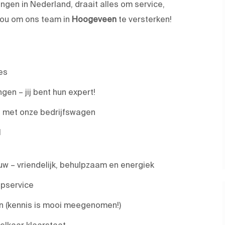
ngen in Nederland, draait alles om service,
jou om ons team in
Hoogeveen
te versterken!
es
en – jij bent hun expert!
e met onze bedrijfswagen
l
w – vriendelijk, behulpzaam en energiek
opservice
en (kennis is mooi meegenomen!)
elkaar klaarstaat