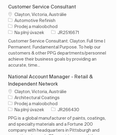
Customer Service Consultant
Umístění
Clayton, Victoria, Austrálie
Automotive Refinish
Kategorie
Prodej a maloobchod
Typ úlohy
ID úlohy
Na plný úvazek
JR2516671
Customer Service Consultant. Clayton. Full time |
Permanent. Fundamental Purpose. To help our
customers & other PPG departments/personnel
achieve their business goals by providing an
accurate, time...
National Account Manager - Retail &
Independent Network
Umístění
Clayton, Victoria, Austrálie
Architectural Coatings
Kategorie
Prodej a maloobchod
Typ úlohy
ID úlohy
Na plný úvazek
JR266430
PPG is a global manufacturer of paints, coatings,
and specialty materials and a Fortune 200
company with headquarters in Pittsburgh and