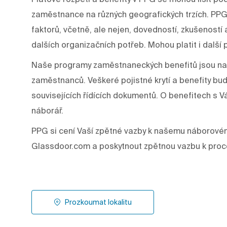
zaměstnance na různých geografických trzích. PPG
faktorů, včetně, ale nejen, dovedností, zkušeností a š
dalších organizačních potřeb. Mohou platit i další 
Naše programy zaměstnaneckých benefitů jsou nav
zaměstnanců. Veškeré pojistné krytí a benefity bu
souvisejících řídících dokumentů. O benefitech 
náborář.
PPG si cení Vaší zpětné vazby k našemu náborové
Glassdoor.com a poskytnout zpětnou vazbu k proc
Prozkoumat lokalitu