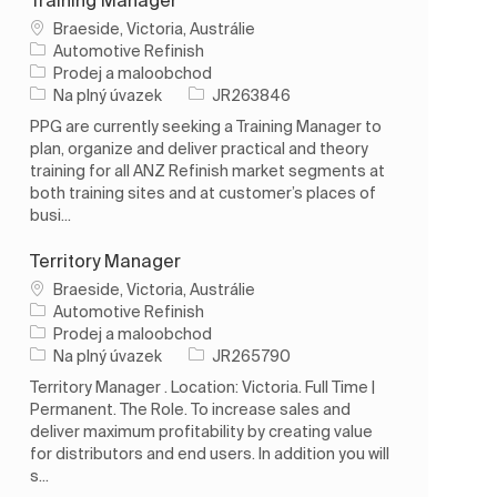
Umístění
Braeside, Victoria, Austrálie
Automotive Refinish
Kategorie
Prodej a maloobchod
Typ úlohy
ID úlohy
Na plný úvazek
JR263846
PPG are currently seeking a Training Manager to
plan, organize and deliver practical and theory
training for all ANZ Refinish market segments at
both training sites and at customer’s places of
busi...
Territory Manager
Umístění
Braeside, Victoria, Austrálie
Automotive Refinish
Kategorie
Prodej a maloobchod
Typ úlohy
ID úlohy
Na plný úvazek
JR265790
Territory Manager . Location: Victoria. Full Time |
Permanent. The Role. To increase sales and
deliver maximum profitability by creating value
for distributors and end users. In addition you will
s...