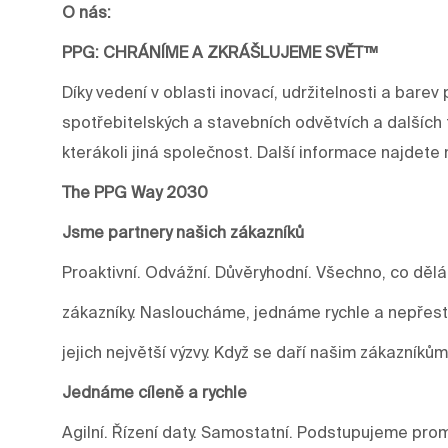
O nás:
PPG: CHRÁNÍME A ZKRÁŠLUJEME SVĚT™
Díky vedení v oblasti inovací, udržitelnosti a ba
spotřebitelských a stavebních odvětvích a dalších 
kterákoli jiná společnost. Další informace najdet
The PPG Way 2030
Jsme partnery našich zákazníků
Proaktivní. Odvážní. Důvěryhodní. Všechno, co děl
zákazníky. Nasloucháme, jednáme rychle a nepře
jejich největší výzvy. Když se daří našim zákazníkům
Jednáme cíleně a rychle
Agilní. Řízení daty. Samostatní. Podstupujeme prom