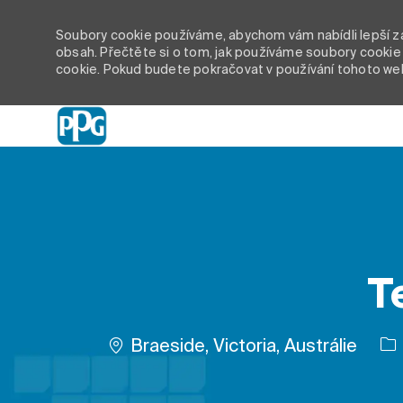
Soubory cookie používáme, abychom vám nabídli lepší záž
obsah. Přečtěte si o tom, jak používáme soubory cookie 
cookie. Pokud budete pokračovat v používání tohoto we
-
T
Umístění
Braeside, Victoria, Austrálie