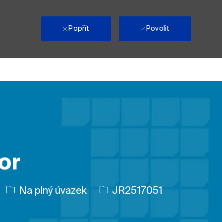
i
Popřít
Povolit
or
Typ úlohy
ID úlohy
Na plný úvazek
JR2517051