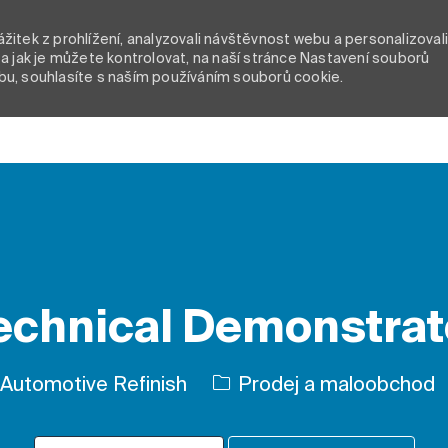
itek z prohlížení, analyzovali návštěvnost webu a personalizoval
a jak je můžete kontrolovat, na naší stránce Nastavení souborů
bu, souhlasíte s naším používáním souborů cookie.
Skip to main content
echnical Demonstrat
Kategorie
Automotive Refinish
Prodej a maloobchod