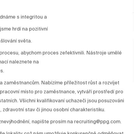
ednáme s integritou a
sme hrdí na pozitivní
šlování světa.
rocesu, abychom proces zefektivnili. Nástroje umělé
mací naleznete na
s.
a zaměstnancům. Nabízíme příležitost růst a rozvíjet
í pracovní místo pro zaměstnance, vytváří prostředí pro
tatních. Všichni kvalifikovaní uchazeči jsou posuzováni
, zdravotní stav či jinou osobní charakteristiku.
znevýhodnění, napište prosím na recruiting@ppg.com.
odle lokality, což nám umožňuje konkurenčně odměňovat