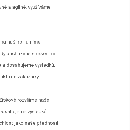
vně a agilně, využíváme
 na naši roli umíme
y přicházíme s řešeními.
me a dosahujeme výsledků.
aktu se zákazníky
Ziskově rozvíjíme naše
 Dosahujeme výsledků,
ychlost jako naše přednosti.