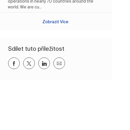
operations in nearly 70 countries around the
world. We are cu...
Zobrazit Více
Sdílet tuto příležitost
Sdílet přes Facebook
Sdílet přes twitter
Sdílet přes LinkedIn
Sdílet e-mailem