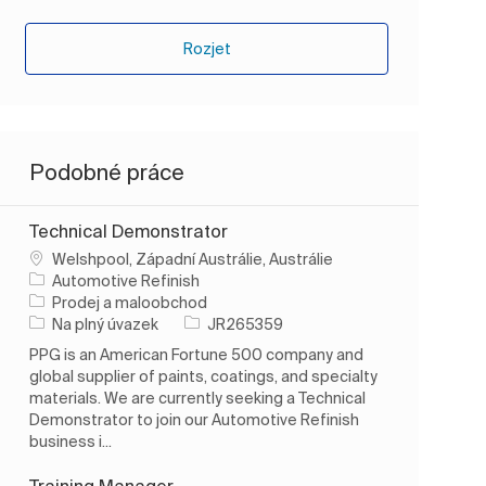
Rozjet
Podobné práce
Technical Demonstrator
Umístění
Welshpool, Západní Austrálie, Austrálie
Automotive Refinish
Kategorie
Prodej a maloobchod
Typ úlohy
ID úlohy
Na plný úvazek
JR265359
PPG is an American Fortune 500 company and
global supplier of paints, coatings, and specialty
materials. We are currently seeking a Technical
Demonstrator to join our Automotive Refinish
business i...
Training Manager