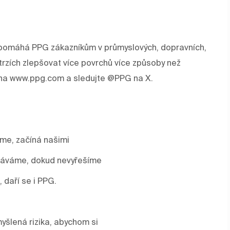
rev pomáhá PPG zákazníkům v průmyslových, dopravních,
trzích zlepšovat více povrchů více způsoby než
e na www.ppg.com a sledujte @PPG na X.
áme, začíná našimi
stáváme, dokud nevyřešíme
, daří se i PPG.
yšlená rizika, abychom si