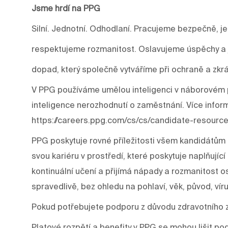
Jsme hrdí na PPG
Silní. Jednotní. Odhodlaní. Pracujeme bezpečně, j
respektujeme rozmanitost. Oslavujeme úspěchy a j
dopad, který společně vytváříme při ochraně a zkrá
V PPG používáme umělou inteligenci v náborovém p
inteligence nerozhodnutí o zaměstnání. Více infor
https://careers.ppg.com/cs/cs/candidate-resource
PPG poskytuje rovné příležitosti všem kandidátům 
svou kariéru v prostředí, které poskytuje naplňujíc
kontinuální učení a přijímá nápady a rozmanitost os
spravedlivě, bez ohledu na pohlaví, věk, původ, víru
Pokud potřebujete podporu z důvodu zdravotního 
Platové rozpětí a benefity v PPG se mohou lišit p