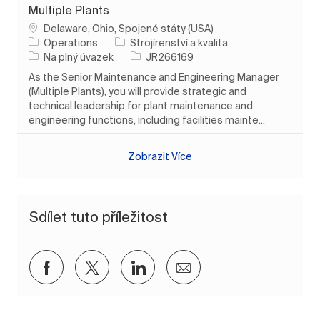
Multiple Plants
Umístění
Delaware, Ohio, Spojené státy (USA)
Kategorie
Operations
Strojírenství a kvalita
Typ úlohy
ID úlohy
Na plný úvazek
JR266169
As the Senior Maintenance and Engineering Manager
(Multiple Plants), you will provide strategic and
technical leadership for plant maintenance and
engineering functions, including facilities mainte...
Zobrazit Více
Sdílet tuto příležitost
Sdílet přes Facebook
Sdílet přes twitter
Sdílet přes LinkedIn
Sdílet e-mailem