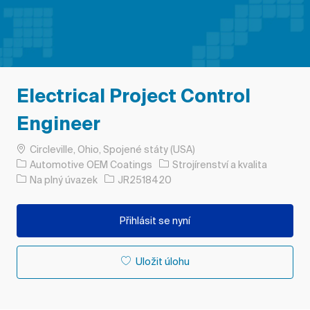
Electrical Project Control
Engineer
Umístění
Circleville, Ohio, Spojené státy (USA)
Kategorie
Automotive OEM Coatings
Strojírenství a kvalita
Typ úlohy
ID úlohy
Na plný úvazek
JR2518420
Přihlásit se nyní
Uložit úlohu