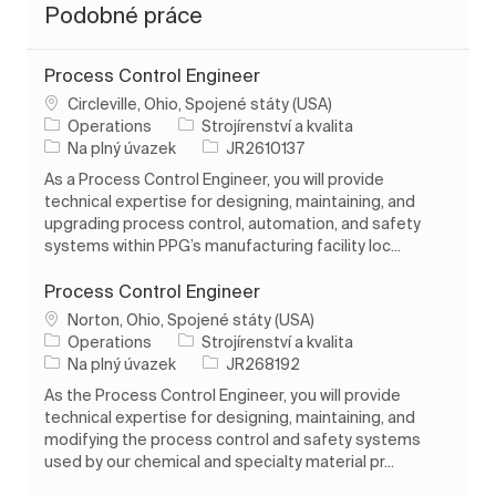
Podobné práce
Process Control Engineer
Umístění
Circleville, Ohio, Spojené státy (USA)
Kategorie
Operations
Strojírenství a kvalita
Typ úlohy
ID úlohy
Na plný úvazek
JR2610137
As a Process Control Engineer, you will provide
technical expertise for designing, maintaining, and
upgrading process control, automation, and safety
systems within PPG’s manufacturing facility loc...
Process Control Engineer
Umístění
Norton, Ohio, Spojené státy (USA)
Kategorie
Operations
Strojírenství a kvalita
Typ úlohy
ID úlohy
Na plný úvazek
JR268192
As the Process Control Engineer, you will provide
technical expertise for designing, maintaining, and
modifying the process control and safety systems
used by our chemical and specialty material pr...