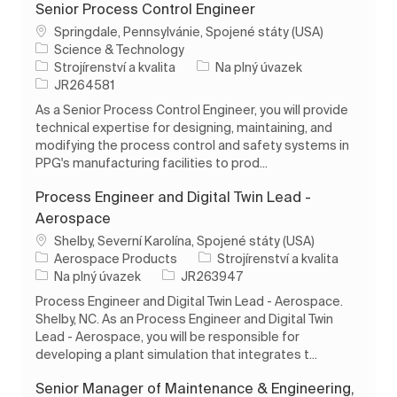
Senior Process Control Engineer
Umístění
Springdale, Pennsylvánie, Spojené státy (USA)
Science & Technology
Kategorie
Typ úlohy
Strojírenství a kvalita
Na plný úvazek
ID úlohy
JR264581
As a Senior Process Control Engineer, you will provide
technical expertise for designing, maintaining, and
modifying the process control and safety systems in
PPG's manufacturing facilities to prod...
Process Engineer and Digital Twin Lead -
Aerospace
Umístění
Shelby, Severní Karolína, Spojené státy (USA)
Kategorie
Aerospace Products
Strojírenství a kvalita
Typ úlohy
ID úlohy
Na plný úvazek
JR263947
Process Engineer and Digital Twin Lead - Aerospace.
Shelby, NC. As an Process Engineer and Digital Twin
Lead - Aerospace, you will be responsible for
developing a plant simulation that integrates t...
Senior Manager of Maintenance & Engineering,