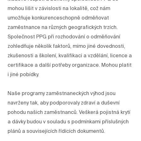
mohou lišit v závislosti na lokalitě, což nám
umožňuje konkurenceschopně odměňovat
zaměstnance na různých geografických trzích.
Společnost PPG při rozhodování o odměňování
zohledňuje několik faktorů, mimo jiné dovednosti,
zkušenosti a školení, kvalifikaci a vzdělání, licence a
certifikace a další potřeby organizace. Mohou platit
i jiné pobídky.
Naše programy zaměstnaneckých výhod jsou
navrženy tak, aby podporovaly zdraví a duševní
pohodu našich zaměstnanců. Veškerá pojistná krytí
a dávky budou v souladu s podmínkami příslušných
plánů a souvisejících řídících dokumentů.