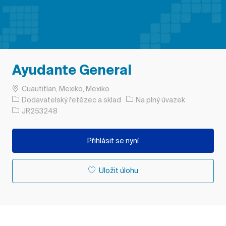
Ayudante General
Umístění
Cuautitlan, Mexiko, Mexiko
Kategorie
Typ úlohy
Dodavatelský řetězec a sklad
Na plný úvazek
ID úlohy
JR253248
Přihlásit se nyní
Uložit úlohu