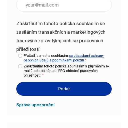
Zadejte e-mailovou adresu (vyžadováno)
Zaškrtnutím tohoto políčka souhlasím se
zasíláním transakčních a marketingových
textových zpráv týkajících se pracovních
příležitostí.
Přečetl jsem si a souhlasím
se zásadami ochrany
osobních údajů a
podmínkami použití
*
Zaškrtnutím tohoto políčka souhlasím s přijímáním e-
mailů od společnosti PPG ohledně pracovních
příležitostí.
*
Podat
Správa upozornění