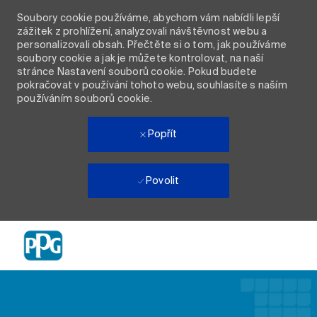
Soubory cookie používáme, abychom vám nabídli lepší
zážitek z prohlížení, analyzovali návštěvnost webu a
personalizovali obsah. Přečtěte si o tom, jak používáme
soubory cookie a jak je můžete kontrolovat, na naší
stránce Nastavení souborů cookie. Pokud budete
pokračovat v používání tohoto webu, souhlasíte s naším
používáním souborů cookie.
Popřít
Povolit
Skip to main content
-