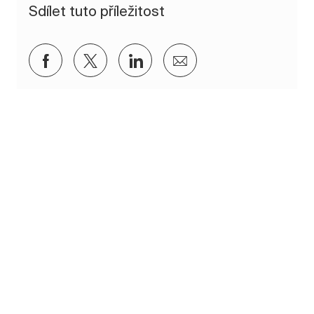
Sdílet tuto příležitost
Sdílet přes Facebook
Sdílet přes twitter
Sdílet přes LinkedIn
Sdílet e-mailem