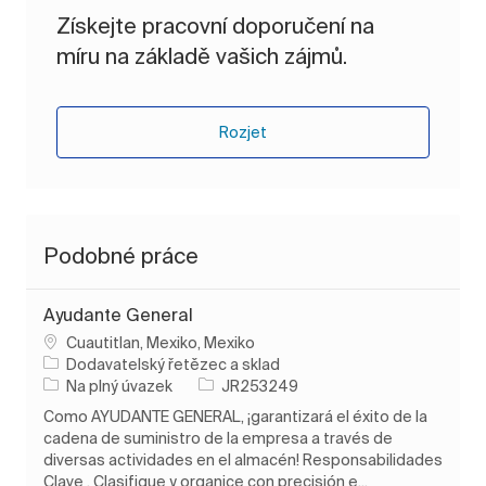
Získejte pracovní doporučení na
míru na základě vašich zájmů.
Rozjet
Podobné práce
Ayudante General
Umístění
Cuautitlan, Mexiko, Mexiko
Kategorie
Dodavatelský řetězec a sklad
Typ úlohy
ID úlohy
Na plný úvazek
JR253249
Como AYUDANTE GENERAL, ¡garantizará el éxito de la
cadena de suministro de la empresa a través de
diversas actividades en el almacén! Responsabilidades
Clave . Clasifique y organice con precisión e...