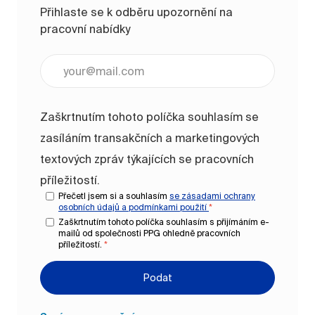
Přihlaste se k odběru upozornění na
pracovní nabídky
Zadejte e-mailovou adresu (vyžadováno)
Zaškrtnutím tohoto políčka souhlasím se
zasíláním transakčních a marketingových
textových zpráv týkajících se pracovních
příležitostí.
Přečetl jsem si a souhlasím
se zásadami ochrany
osobních údajů a
podmínkami použití
*
Zaškrtnutím tohoto políčka souhlasím s přijímáním e-
mailů od společnosti PPG ohledně pracovních
příležitostí.
*
Podat