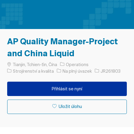
AP Quality Manager-Project
and China Liquid
Umístění
Tianjin, Tchien-ťin, Čína
Operations
Kategorie
Typ úlohy
ID úlohy
Strojírenství a kvalita
Na plný úvazek
JR261803
Přihlásit se nyní
Uložit úlohu