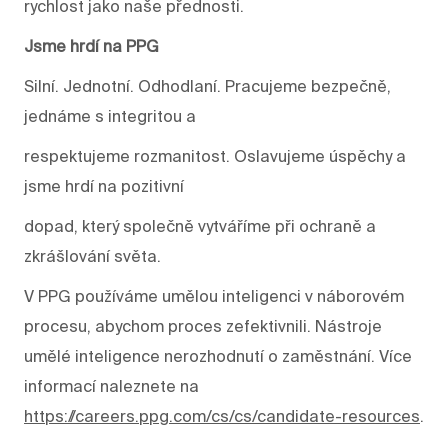
rychlost jako naše přednosti.
Jsme hrdí na PPG
Silní. Jednotní. Odhodlaní. Pracujeme bezpečně,
jednáme s integritou a
respektujeme rozmanitost. Oslavujeme úspěchy a
jsme hrdí na pozitivní
dopad, který společně vytváříme při ochraně a
zkrášlování světa.
V PPG používáme umělou inteligenci v náborovém
procesu, abychom proces zefektivnili. Nástroje
umělé inteligence nerozhodnutí o zaměstnání. Více
informací naleznete na
https://careers.ppg.com/cs/cs/candidate-resources
.