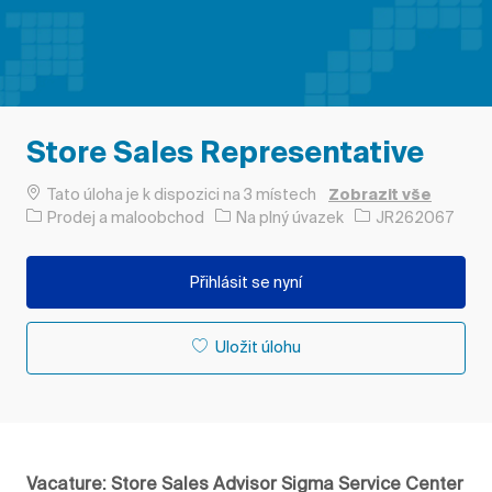
Store Sales Representative
Tato úloha je k dispozici na 3 místech
Zobrazit vše
Kategorie
Typ úlohy
ID úlohy
Prodej a maloobchod
Na plný úvazek
JR262067
Přihlásit se nyní
Uložit úlohu
Vacature: Store Sales Advisor Sigma Service Center