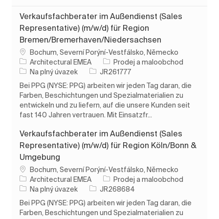
Verkaufsfachberater im Außendienst (Sales
Representative) (m/w/d) für Region
Bremen/Bremerhaven/Niedersachsen
Umístění
Bochum, Severní Porýní-Vestfálsko, Německo
Kategorie
Architectural EMEA
Prodej a maloobchod
Typ úlohy
ID úlohy
Na plný úvazek
JR261777
Bei PPG (NYSE: PPG) arbeiten wir jeden Tag daran, die
Farben, Beschichtungen und Spezialmaterialien zu
entwickeln und zu liefern, auf die unsere Kunden seit
fast 140 Jahren vertrauen. Mit Einsatzfr...
Verkaufsfachberater im Außendienst (Sales
Representative) (m/w/d) für Region Köln/Bonn &
Umgebung
Umístění
Bochum, Severní Porýní-Vestfálsko, Německo
Kategorie
Architectural EMEA
Prodej a maloobchod
Typ úlohy
ID úlohy
Na plný úvazek
JR268684
Bei PPG (NYSE: PPG) arbeiten wir jeden Tag daran, die
Farben, Beschichtungen und Spezialmaterialien zu