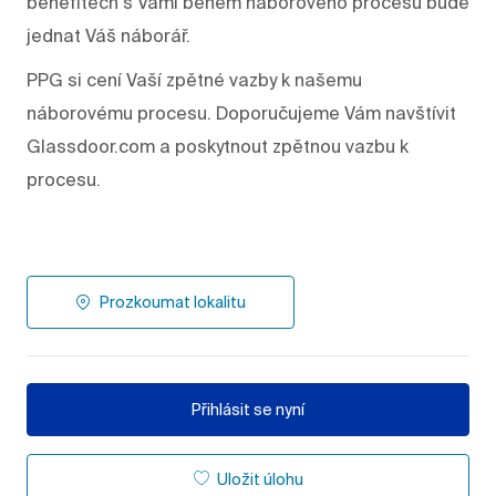
benefitech s Vámi během náborového procesu bude
jednat Váš náborář.
PPG si cení Vaší zpětné vazby k našemu
náborovému procesu. Doporučujeme Vám navštívit
Glassdoor.com a poskytnout zpětnou vazbu k
procesu.
Prozkoumat lokalitu
Přihlásit se nyní
Uložit úlohu