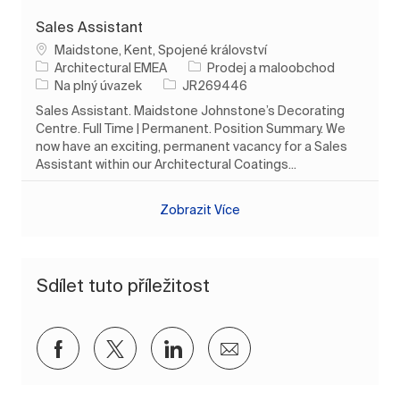
Sales Assistant
Umístění
Maidstone, Kent, Spojené království
Kategorie
Architectural EMEA
Prodej a maloobchod
Typ úlohy
ID úlohy
Na plný úvazek
JR269446
Sales Assistant. Maidstone Johnstone’s Decorating
Centre. Full Time | Permanent. Position Summary. We
now have an exciting, permanent vacancy for a Sales
Assistant within our Architectural Coatings...
Zobrazit Více
Sdílet tuto příležitost
Sdílet přes Facebook
Sdílet přes twitter
Sdílet přes LinkedIn
Sdílet e-mailem