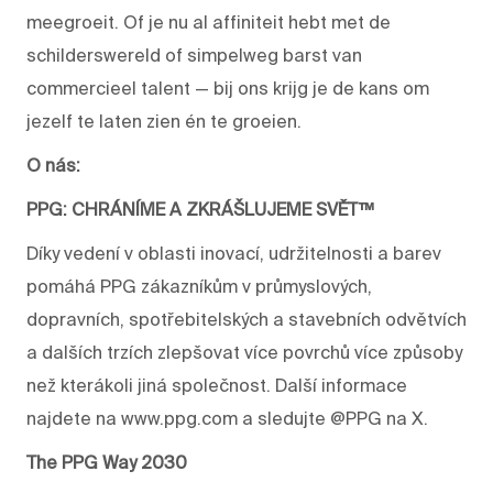
meegroeit. Of je nu al affiniteit hebt met de
schilderswereld of simpelweg barst van
commercieel talent — bij ons krijg je de kans om
jezelf te laten zien én te groeien.
O nás:
PPG: CHRÁNÍME A ZKRÁŠLUJEME SVĚT™
Díky vedení v oblasti inovací, udržitelnosti a barev
pomáhá PPG zákazníkům v průmyslových,
dopravních, spotřebitelských a stavebních odvětvích
a dalších trzích zlepšovat více povrchů více způsoby
než kterákoli jiná společnost. Další informace
najdete na www.ppg.com a sledujte @PPG na X.
The PPG Way 2030