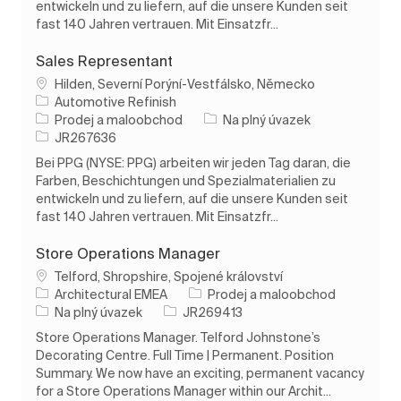
entwickeln und zu liefern, auf die unsere Kunden seit
fast 140 Jahren vertrauen. Mit Einsatzfr...
Sales Representant
Umístění
Hilden, Severní Porýní-Vestfálsko, Německo
Automotive Refinish
Kategorie
Typ úlohy
Prodej a maloobchod
Na plný úvazek
ID úlohy
JR267636
Bei PPG (NYSE: PPG) arbeiten wir jeden Tag daran, die
Farben, Beschichtungen und Spezialmaterialien zu
entwickeln und zu liefern, auf die unsere Kunden seit
fast 140 Jahren vertrauen. Mit Einsatzfr...
Store Operations Manager
Umístění
Telford, Shropshire, Spojené království
Kategorie
Architectural EMEA
Prodej a maloobchod
Typ úlohy
ID úlohy
Na plný úvazek
JR269413
Store Operations Manager. Telford Johnstone’s
Decorating Centre. Full Time | Permanent. Position
Summary. We now have an exciting, permanent vacancy
for a Store Operations Manager within our Archit...