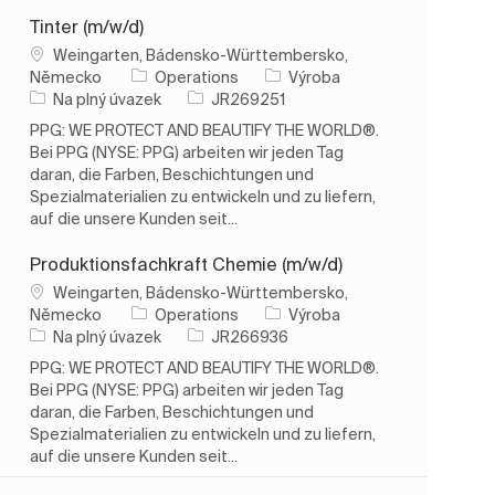
Tinter (m/w/d)
Umístění
Weingarten, Bádensko-Württembersko,
Kategorie
Německo
Operations
Výroba
Typ úlohy
ID úlohy
Na plný úvazek
JR269251
PPG: WE PROTECT AND BEAUTIFY THE WORLD®.
Bei PPG (NYSE: PPG) arbeiten wir jeden Tag
daran, die Farben, Beschichtungen und
Spezialmaterialien zu entwickeln und zu liefern,
auf die unsere Kunden seit...
Produktionsfachkraft Chemie (m/w/d)
Umístění
Weingarten, Bádensko-Württembersko,
Kategorie
Německo
Operations
Výroba
Typ úlohy
ID úlohy
Na plný úvazek
JR266936
PPG: WE PROTECT AND BEAUTIFY THE WORLD®.
Bei PPG (NYSE: PPG) arbeiten wir jeden Tag
daran, die Farben, Beschichtungen und
Spezialmaterialien zu entwickeln und zu liefern,
auf die unsere Kunden seit...