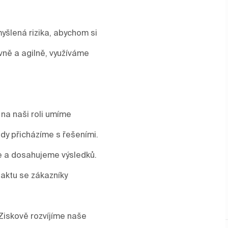
yšlená rizika, abychom si
vně a agilně, využíváme
 na naši roli umíme
y přicházíme s řešeními.
me a dosahujeme výsledků.
aktu se zákazníky
Ziskově rozvíjíme naše