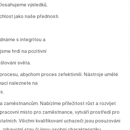
 Dosahujeme výsledků,
ychlost jako naše přednosti.
ednáme s integritou a
sme hrdí na pozitivní
šlování světa.
rocesu, abychom proces zefektivnili. Nástroje umělé
mací naleznete na
s.
a zaměstnancům. Nabízíme příležitost růst a rozvíjet
í pracovní místo pro zaměstnance, vytváří prostředí pro
tatních. Všichni kvalifikovaní uchazeči jsou posuzováni
, zdravotní stav či jinou osobní charakteristiku.