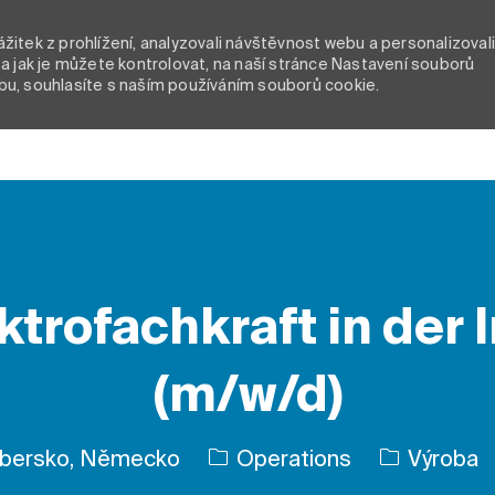
itek z prohlížení, analyzovali návštěvnost webu a personalizoval
a jak je můžete kontrolovat, na naší stránce Nastavení souborů
bu, souhlasíte s naším používáním souborů cookie.
Skip to main content
ektrofachkraft in der
(m/w/d)
Kategorie
mbersko, Německo
Operations
Výroba