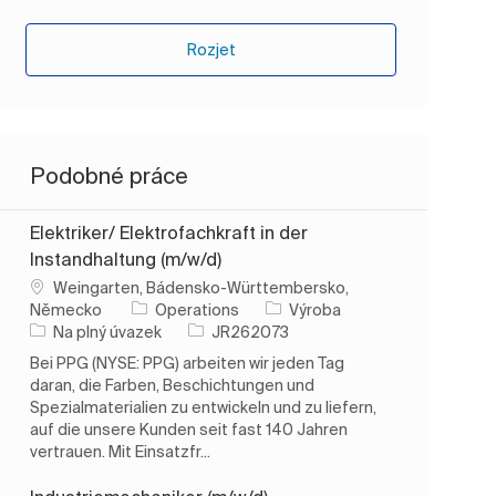
Rozjet
Podobné práce
Elektriker/ Elektrofachkraft in der
Instandhaltung (m/w/d)
Umístění
Weingarten, Bádensko-Württembersko,
Kategorie
Německo
Operations
Výroba
Typ úlohy
ID úlohy
Na plný úvazek
JR262073
Bei PPG (NYSE: PPG) arbeiten wir jeden Tag
daran, die Farben, Beschichtungen und
Spezialmaterialien zu entwickeln und zu liefern,
auf die unsere Kunden seit fast 140 Jahren
vertrauen. Mit Einsatzfr...