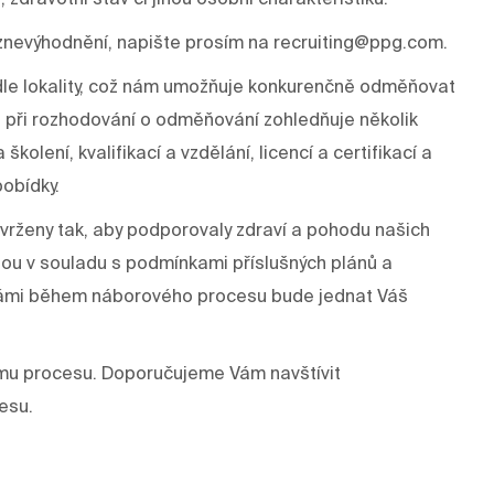
znevýhodnění, napište prosím na recruiting@ppg.com.
odle lokality, což nám umožňuje konkurenčně odměňovat
 při rozhodování o odměňování zohledňuje několik
kolení, kvalifikací a vzdělání, licencí a certifikací a
pobídky.
rženy tak, aby podporovaly zdraví a pohodu našich
dou v souladu s podmínkami příslušných plánů a
s Vámi během náborového procesu bude jednat Váš
mu procesu. Doporučujeme Vám navštívit
esu.