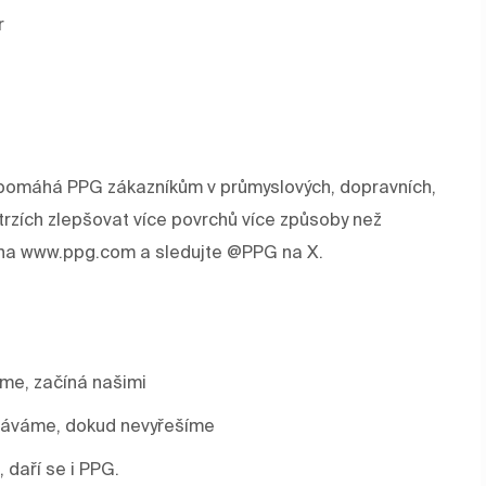
r
rev pomáhá PPG zákazníkům v průmyslových, dopravních,
trzích zlepšovat více povrchů více způsoby než
e na www.ppg.com a sledujte @PPG na X.
áme, začíná našimi
stáváme, dokud nevyřešíme
, daří se i PPG.