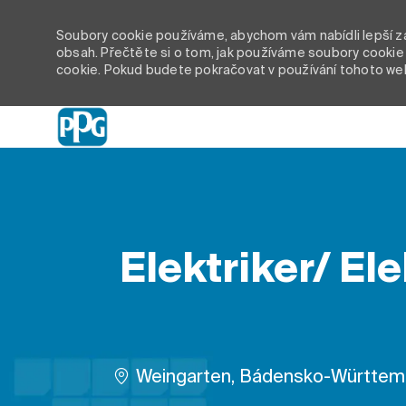
Soubory cookie používáme, abychom vám nabídli lepší záž
obsah. Přečtěte si o tom, jak používáme soubory cookie 
cookie. Pokud budete pokračovat v používání tohoto we
-
Elektriker/ El
Umístění
Weingarten, Bádensko-Württe