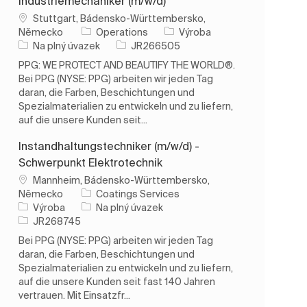
Industriemechaniker (m/w/d)
Umístění
Stuttgart, Bádensko-Württembersko,
Kategorie
Německo
Operations
Výroba
Typ úlohy
ID úlohy
Na plný úvazek
JR266505
PPG: WE PROTECT AND BEAUTIFY THE WORLD®.
Bei PPG (NYSE: PPG) arbeiten wir jeden Tag
daran, die Farben, Beschichtungen und
Spezialmaterialien zu entwickeln und zu liefern,
auf die unsere Kunden seit...
Instandhaltungstechniker (m/w/d) -
Schwerpunkt Elektrotechnik
Umístění
Mannheim, Bádensko-Württembersko,
Německo
Coatings Services
Kategorie
Typ úlohy
Výroba
Na plný úvazek
ID úlohy
JR268745
Bei PPG (NYSE: PPG) arbeiten wir jeden Tag
daran, die Farben, Beschichtungen und
Spezialmaterialien zu entwickeln und zu liefern,
auf die unsere Kunden seit fast 140 Jahren
vertrauen. Mit Einsatzfr...