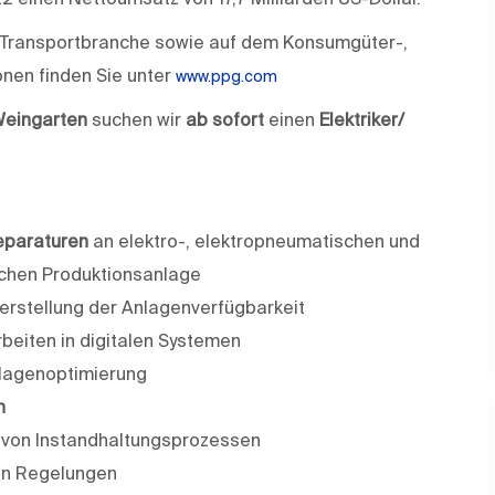
nd Transportbranche sowie auf dem Konsumgüter-,
onen finden Sie unter
www.ppg.com
Weingarten
suchen wir
ab sofort
einen
Elektriker/
eparaturen
an elektro-, elektro­pneumatischen und
chen Produktionsanlage
erstellung der Anlagenverfügbarkeit
beiten in digitalen Systemen
lagenoptimierung
n
von Instandhaltungsprozessen
en Regelungen