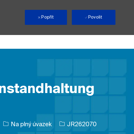
i
Popřít
Povolit
 Instandhaltung
Typ úlohy
ID úlohy
Na plný úvazek
JR262070