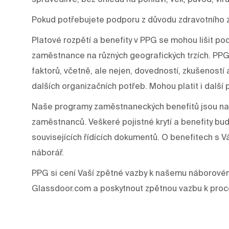
Pokud potřebujete podporu z důvodu zdravotního 
Platové rozpětí a benefity v PPG se mohou lišit p
zaměstnance na různých geografických trzích. PPG
faktorů, včetně, ale nejen, dovedností, zkušeností a š
dalších organizačních potřeb. Mohou platit i další 
Naše programy zaměstnaneckých benefitů jsou nav
zaměstnanců. Veškeré pojistné krytí a benefity bu
souvisejících řídících dokumentů. O benefitech 
náborář.
PPG si cení Vaší zpětné vazby k našemu náborové
Glassdoor.com a poskytnout zpětnou vazbu k proc