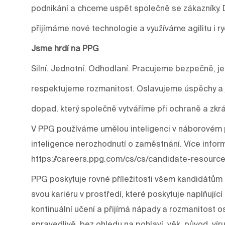
podnikání a chceme uspět společně se zákazníky.
přijímáme nové technologie a využíváme agilitu i r
Jsme hrdí na PPG
Silní. Jednotní. Odhodlaní. Pracujeme bezpečně, j
respektujeme rozmanitost. Oslavujeme úspěchy a j
dopad, který společně vytváříme při ochraně a zkrá
V PPG používáme umělou inteligenci v náborovém p
inteligence nerozhodnutí o zaměstnání. Více infor
https://careers.ppg.com/cs/cs/candidate-resource
PPG poskytuje rovné příležitosti všem kandidátům 
svou kariéru v prostředí, které poskytuje naplňujíc
kontinuální učení a přijímá nápady a rozmanitost os
spravedlivě, bez ohledu na pohlaví, věk, původ, víru