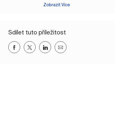
Zobrazit Více
Sdílet tuto příležitost
Sdílet přes Facebook
Sdílet přes twitter
Sdílet přes LinkedIn
Sdílet e-mailem