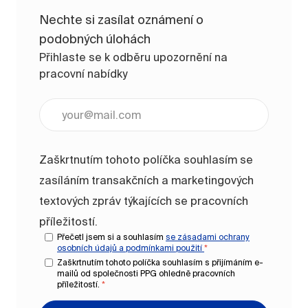
Nechte si zasílat oznámení o
podobných úlohách
Přihlaste se k odběru upozornění na
pracovní nabídky
Zadejte e-mailovou adresu (vyžadováno)
Zaškrtnutím tohoto políčka souhlasím se
zasíláním transakčních a marketingových
textových zpráv týkajících se pracovních
příležitostí.
Přečetl jsem si a souhlasím
se zásadami ochrany
osobních údajů a
podmínkami použití
*
Zaškrtnutím tohoto políčka souhlasím s přijímáním e-
mailů od společnosti PPG ohledně pracovních
příležitostí.
*