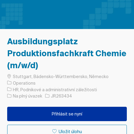
Ausbildungsplatz
Produktionsfachkraft Chemie
(m/w/d)
Umístění
Stuttgart, Bádensko-Württembersko, Německo
Operations
Kategorie
HR, Podnikové a administrativní záležitosti
Typ úlohy
ID úlohy
Na plný úvazek
JR263434
Přihlásit se nyní
Uložit úlohu