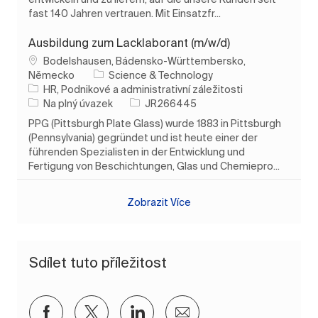
fast 140 Jahren vertrauen. Mit Einsatzfr...
Ausbildung zum Lacklaborant (m/w/d)
Umístění
Bodelshausen, Bádensko-Württembersko,
Německo
Science & Technology
Kategorie
HR, Podnikové a administrativní záležitosti
Typ úlohy
ID úlohy
Na plný úvazek
JR266445
PPG (Pittsburgh Plate Glass) wurde 1883 in Pittsburgh
(Pennsylvania) gegründet und ist heute einer der
führenden Spezialisten in der Entwicklung und
Fertigung von Beschichtungen, Glas und Chemiepro...
Zobrazit Více
Sdílet tuto příležitost
Sdílet přes Facebook
Sdílet přes twitter
Sdílet přes LinkedIn
Sdílet e-mailem