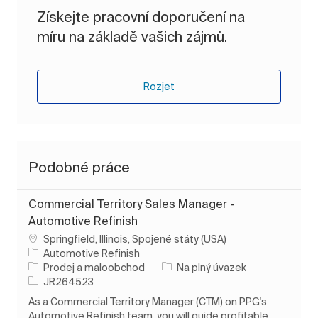
Získejte pracovní doporučení na
míru na základě vašich zájmů.
Rozjet
Podobné práce
Commercial Territory Sales Manager -
Automotive Refinish
Umístění
Springfield, Illinois, Spojené státy (USA)
Automotive Refinish
Kategorie
Typ úlohy
Prodej a maloobchod
Na plný úvazek
ID úlohy
JR264523
As a Commercial Territory Manager (CTM) on PPG's
Automotive Refinish team, you will guide profitable