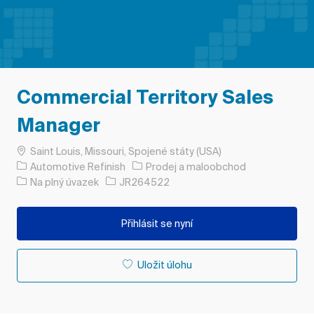
Commercial Territory Sales
Manager
Umístění
Saint Louis, Missouri, Spojené státy (USA)
Kategorie
Automotive Refinish
Prodej a maloobchod
Typ úlohy
ID úlohy
Na plný úvazek
JR264522
Přihlásit se nyní
Uložit úlohu