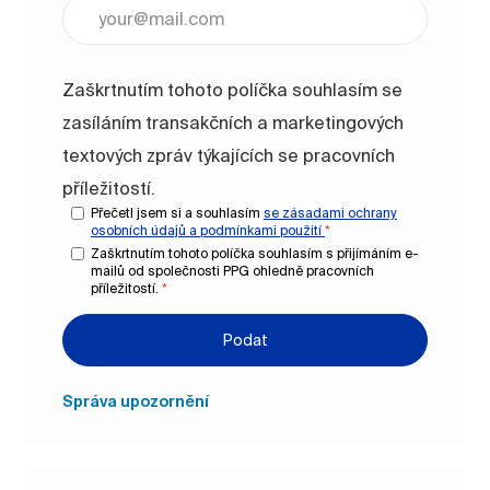
Zadejte e-mailovou adresu (vyžadováno)
Zaškrtnutím tohoto políčka souhlasím se
zasíláním transakčních a marketingových
textových zpráv týkajících se pracovních
příležitostí.
Přečetl jsem si a souhlasím
se zásadami ochrany
osobních údajů a
podmínkami použití
*
Zaškrtnutím tohoto políčka souhlasím s přijímáním e-
mailů od společnosti PPG ohledně pracovních
příležitostí.
*
Podat
Správa upozornění