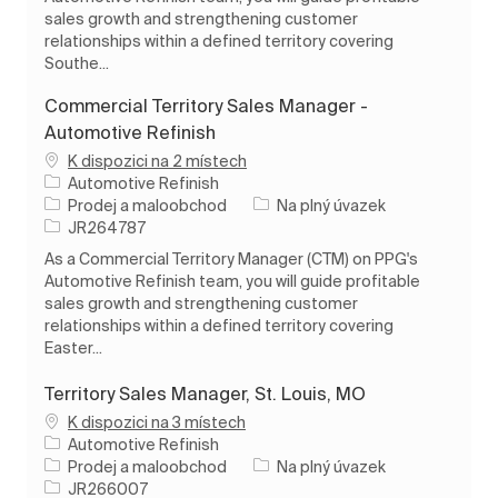
sales growth and strengthening customer
relationships within a defined territory covering
Southe...
Commercial Territory Sales Manager -
Automotive Refinish
K dispozici na 2 místech
Automotive Refinish
Kategorie
Typ úlohy
Prodej a maloobchod
Na plný úvazek
ID úlohy
JR264787
As a Commercial Territory Manager (CTM) on PPG's
Automotive Refinish team, you will guide profitable
sales growth and strengthening customer
relationships within a defined territory covering
Easter...
Territory Sales Manager, St. Louis, MO
K dispozici na 3 místech
Automotive Refinish
Kategorie
Typ úlohy
Prodej a maloobchod
Na plný úvazek
ID úlohy
JR266007