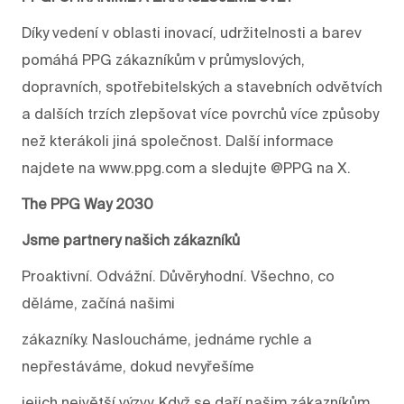
Díky vedení v oblasti inovací, udržitelnosti a barev
pomáhá PPG zákazníkům v průmyslových,
dopravních, spotřebitelských a stavebních odvětvích
a dalších trzích zlepšovat více povrchů více způsoby
než kterákoli jiná společnost. Další informace
najdete na www.ppg.com a sledujte @PPG na X.
The PPG Way 2030
Jsme partnery našich zákazníků
Proaktivní. Odvážní. Důvěryhodní. Všechno, co
děláme, začíná našimi
zákazníky. Nasloucháme, jednáme rychle a
nepřestáváme, dokud nevyřešíme
jejich největší výzvy. Když se daří našim zákazníkům,