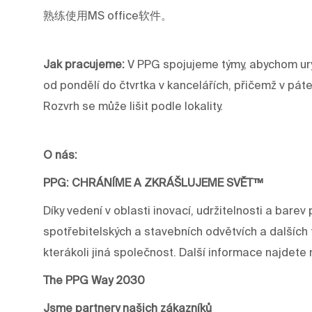
熟练使用MS office软件。
Jak pracujeme:
V PPG spojujeme týmy, abychom ury
od pondělí do čtvrtka v kancelářích, přičemž v pát
Rozvrh se může lišit podle lokality.
O nás:
PPG: CHRÁNÍME A ZKRÁŠLUJEME SVĚT™
Díky vedení v oblasti inovací, udržitelnosti a ba
spotřebitelských a stavebních odvětvích a dalších 
kterákoli jiná společnost. Další informace najdet
The PPG Way 2030
Jsme partnery našich zákazníků