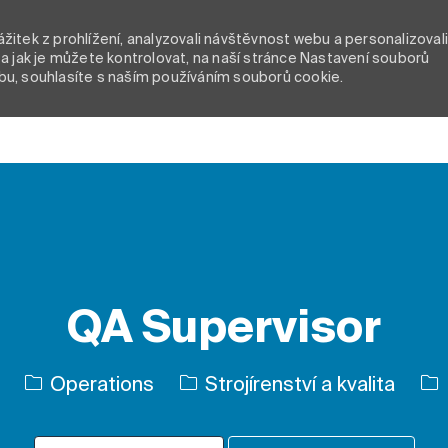
itek z prohlížení, analyzovali návštěvnost webu a personalizoval
a jak je můžete kontrolovat, na naší stránce Nastavení souborů
bu, souhlasíte s naším používáním souborů cookie.
Skip to main content
QA Supervisor
Kategorie
Typ
Operations
Strojírenství a kvalita