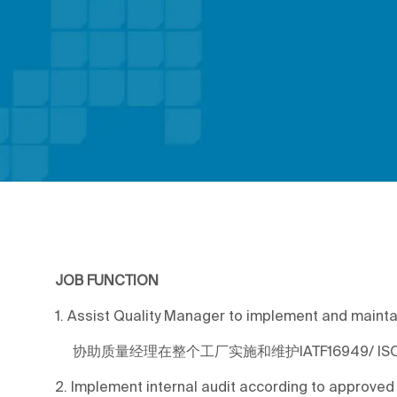
JOB FUNCTION
1. Assist Quality Manager to implement and maint
协助质量经理在整个工厂实施和维护IATF16949/ IS
2. Implement internal audit according to approved 