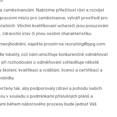
a zaměstnancům. Nabízíme příležitost růst a rozvíjet
í pracovní místo pro zaměstnance, vytváří prostředí pro
tatních. Všichni kvalifikovaní uchazeči jsou posuzováni
, zdravotní stav či jinou osobní charakteristiku.
znevýhodnění, napište prosím na recruiting@ppg.com.
odle lokality, což nám umožňuje konkurenčně odměňovat
 při rozhodování o odměňování zohledňuje několik
kolení, kvalifikací a vzdělání, licencí a certifikací a
pobídky.
rženy tak, aby podporovaly zdraví a pohodu našich
dou v souladu s podmínkami příslušných plánů a
s Vámi během náborového procesu bude jednat Váš