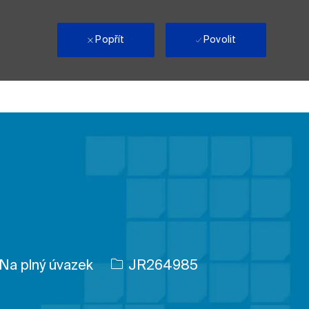
i
Popřít
Povolit
 úlohy
ID úlohy
Na plný úvazek
JR264985