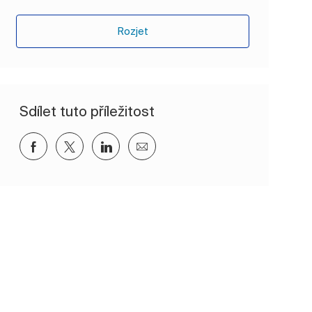
Rozjet
Sdílet tuto příležitost
Sdílet přes Facebook
Sdílet přes twitter
Sdílet přes LinkedIn
Sdílet e-mailem