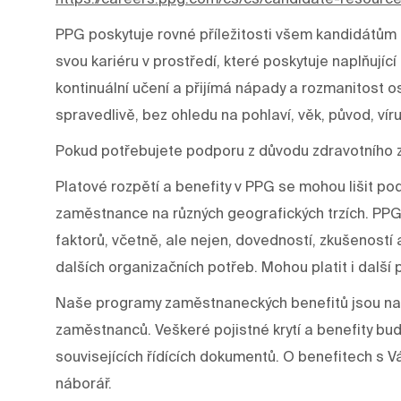
PPG poskytuje rovné příležitosti všem kandidátům 
svou kariéru v prostředí, které poskytuje naplňujíc
kontinuální učení a přijímá nápady a rozmanitost os
spravedlivě, bez ohledu na pohlaví, věk, původ, víru
Pokud potřebujete podporu z důvodu zdravotního 
Platové rozpětí a benefity v PPG se mohou lišit p
zaměstnance na různých geografických trzích. PPG
faktorů, včetně, ale nejen, dovedností, zkušeností a š
dalších organizačních potřeb. Mohou platit i další 
Naše programy zaměstnaneckých benefitů jsou nav
zaměstnanců. Veškeré pojistné krytí a benefity bu
souvisejících řídících dokumentů. O benefitech 
náborář.