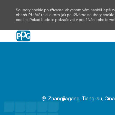
Soubory cookie používáme, abychom vám nabídli lepší záž
obsah. Přečtěte si o tom, jak používáme soubory cookie 
cookie. Pokud budete pokračovat v používání tohoto we
-
Umístění
Zhangjiagang, Ťiang-su, Čína