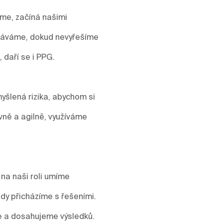
áme, začíná našimi
stáváme, dokud nevyřešíme
, daří se i PPG.
yšlená rizika, abychom si
vně a agilně, využíváme
 na naši roli umíme
y přicházíme s řešeními.
me a dosahujeme výsledků.