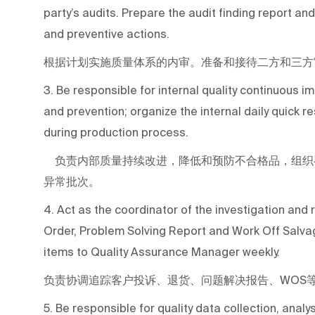
party’s audits. Prepare the audit finding report an
and preventive actions.
根据计划实施质量体系的内审。准备和接待二方和三方
3. Be responsible for internal quality continuous
and prevention; organize the internal daily quick
during production process.
负责内部质量持续改进，降低和预防不合格品，组织
异常批次。
4. Act as the coordinator of the investigation an
Order, Problem Solving Report and Work Off Salvag
items to Quality Assurance Manager weekly.
负责协调追踪客户投诉、退货、问题解决报告、WOS
5. Be responsible for quality data collection, analys