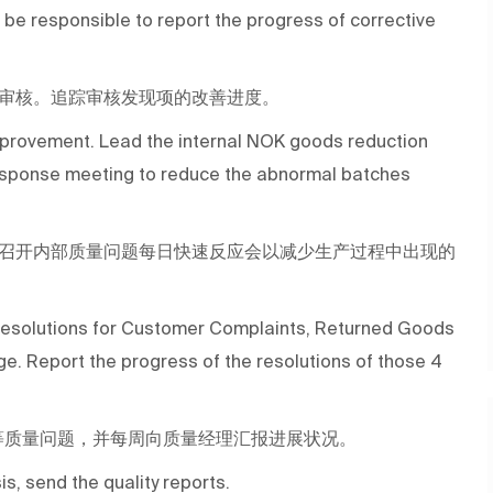
d be responsible to report the progress of corrective
审核。追踪审核发现项的改善进度。
 improvement. Lead the internal NOK goods reduction
 response meeting to reduce the abnormal batches
召开内部质量问题每日快速反应会以减少生产过程中出现的
d resolutions for Customer Complaints, Returned Goods
e. Report the progress of the resolutions of those 4
等质量问题，并每周向质量经理汇报进展状况。
is, send the quality reports.