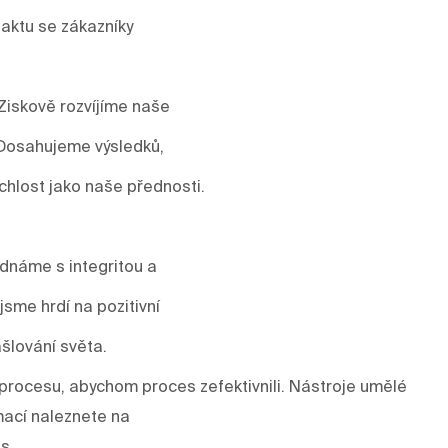
aktu se zákazníky
Ziskově rozvíjíme naše
 Dosahujeme výsledků,
ychlost jako naše přednosti.
ednáme s integritou a
sme hrdí na pozitivní
šlování světa.
rocesu, abychom proces zefektivnili. Nástroje umělé
mací naleznete na
es
.