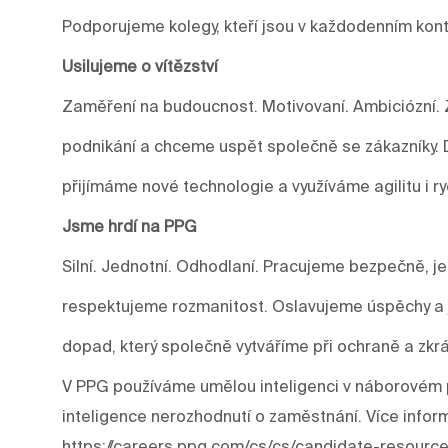
Podporujeme kolegy, kteří jsou v každodenním kont
Usilujeme o vítězství
Zaměření na budoucnost. Motivovaní. Ambiciózní. 
podnikání a chceme uspět společně se zákazníky.
přijímáme nové technologie a využíváme agilitu i r
Jsme hrdí na PPG
Silní. Jednotní. Odhodlaní. Pracujeme bezpečně, j
respektujeme rozmanitost. Oslavujeme úspěchy a j
dopad, který společně vytváříme při ochraně a zkrá
V PPG používáme umělou inteligenci v náborovém p
inteligence nerozhodnutí o zaměstnání. Více infor
https://careers.ppg.com/cs/cs/candidate-resourc