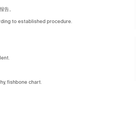
报告。
ding to established procedure.
lent.
hy, fishbone chart.