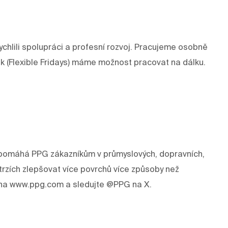
chlili spolupráci a profesní rozvoj. Pracujeme osobně
ek (Flexible Fridays) máme možnost pracovat na dálku.
rev pomáhá PPG zákazníkům v průmyslových, dopravních,
trzích zlepšovat více povrchů více způsoby než
e na www.ppg.com a sledujte @PPG na X.