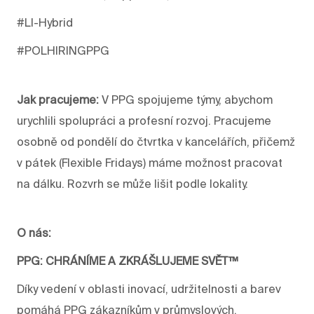
#LI-Hybrid
#POLHIRINGPPG
Jak pracujeme:
V PPG spojujeme týmy, abychom
urychlili spolupráci a profesní rozvoj. Pracujeme
osobně od pondělí do čtvrtka v kancelářích, přičemž
v pátek (Flexible Fridays) máme možnost pracovat
na dálku. Rozvrh se může lišit podle lokality.
O nás:
PPG: CHRÁNÍME A ZKRÁŠLUJEME SVĚT™
Díky vedení v oblasti inovací, udržitelnosti a barev
pomáhá PPG zákazníkům v průmyslových,