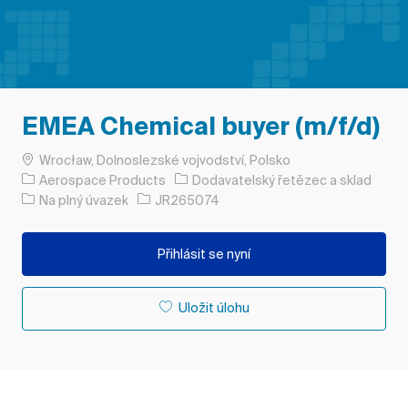
EMEA Chemical buyer (m/f/d)
Umístění
Wrocław, Dolnoslezské vojvodství, Polsko
Kategorie
Aerospace Products
Dodavatelský řetězec a sklad
Typ úlohy
ID úlohy
Na plný úvazek
JR265074
Přihlásit se nyní
Uložit úlohu