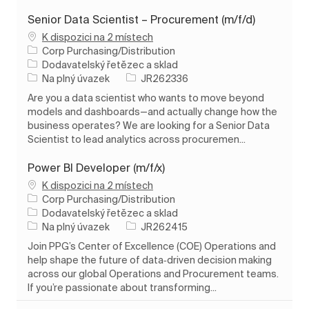
Senior Data Scientist – Procurement (m/f/d)
K dispozici na 2 místech
Corp Purchasing/Distribution
Kategorie
Dodavatelský řetězec a sklad
Typ úlohy
ID úlohy
Na plný úvazek
JR262336
Are you a data scientist who wants to move beyond
models and dashboards—and actually change how the
business operates? We are looking for a Senior Data
Scientist to lead analytics across procuremen...
Power BI Developer (m/f/x)
K dispozici na 2 místech
Corp Purchasing/Distribution
Kategorie
Dodavatelský řetězec a sklad
Typ úlohy
ID úlohy
Na plný úvazek
JR262415
Join PPG’s Center of Excellence (COE) Operations and
help shape the future of data‑driven decision making
across our global Operations and Procurement teams.
If you’re passionate about transforming...