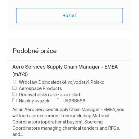
Rozjet
Podobné práce
Aero Services Supply Chain Manager - EMEA
(m/f/d)
Umístění
Wrocław, Dolnoslezské vojvodství, Polsko
Aerospace Products
Kategorie
Dodavatelský řetězec a sklad
Typ úlohy
ID úlohy
Na plný úvazek
JR268566
As an Aero Services Supply Chain Manager - EMEA, you
will lead a procurement team including Material
Coordinators (operational buyers), Sourcing
Coordinators managing chemical tenders and RFQs,
and...