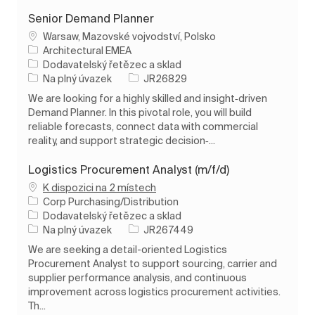
Senior Demand Planner
Umístění
Warsaw, Mazovské vojvodství, Polsko
Architectural EMEA
Kategorie
Dodavatelský řetězec a sklad
Typ úlohy
ID úlohy
Na plný úvazek
JR26829
We are looking for a highly skilled and insight‑driven
Demand Planner. In this pivotal role, you will build
reliable forecasts, connect data with commercial
reality, and support strategic decision‑...
Logistics Procurement Analyst (m/f/d)
K dispozici na 2 místech
Corp Purchasing/Distribution
Kategorie
Dodavatelský řetězec a sklad
Typ úlohy
ID úlohy
Na plný úvazek
JR267449
We are seeking a detail-oriented Logistics
Procurement Analyst to support sourcing, carrier and
supplier performance analysis, and continuous
improvement across logistics procurement activities.
Th...