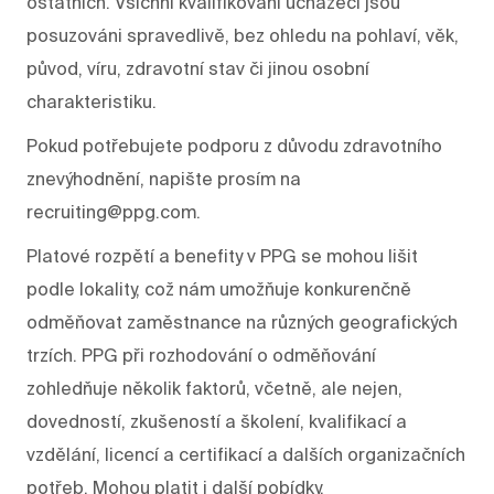
ostatních. Všichni kvalifikovaní uchazeči jsou
posuzováni spravedlivě, bez ohledu na pohlaví, věk,
původ, víru, zdravotní stav či jinou osobní
charakteristiku.
Pokud potřebujete podporu z důvodu zdravotního
znevýhodnění, napište prosím na
recruiting@ppg.com.
Platové rozpětí a benefity v PPG se mohou lišit
podle lokality, což nám umožňuje konkurenčně
odměňovat zaměstnance na různých geografických
trzích. PPG při rozhodování o odměňování
zohledňuje několik faktorů, včetně, ale nejen,
dovedností, zkušeností a školení, kvalifikací a
vzdělání, licencí a certifikací a dalších organizačních
potřeb. Mohou platit i další pobídky.