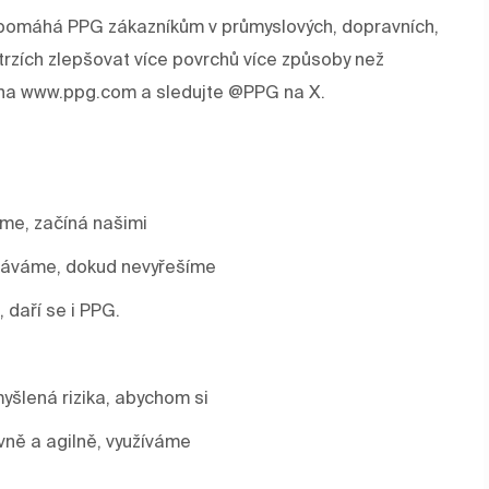
rev pomáhá PPG zákazníkům v průmyslových, dopravních,
trzích zlepšovat více povrchů více způsoby než
e na www.ppg.com a sledujte @PPG na X.
áme, začíná našimi
stáváme, dokud nevyřešíme
, daří se i PPG.
yšlená rizika, abychom si
vně a agilně, využíváme