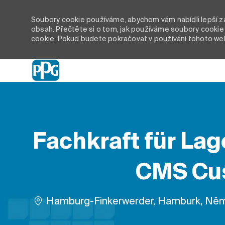
Soubory cookie používáme, abychom vám nabídli lepší záž
obsah. Přečtěte si o tom, jak používáme soubory cookie 
cookie. Pokud budete pokračovat v používání tohoto we
-
Fachkraft für Lag
CMS Cus
Umístění
Hamburg-Finkerwerder, Hamburk, Ně