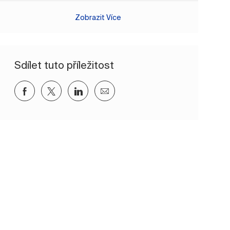
Zobrazit Více
Sdílet tuto příležitost
Sdílet přes Facebook
Sdílet přes twitter
Sdílet přes LinkedIn
Sdílet e-mailem