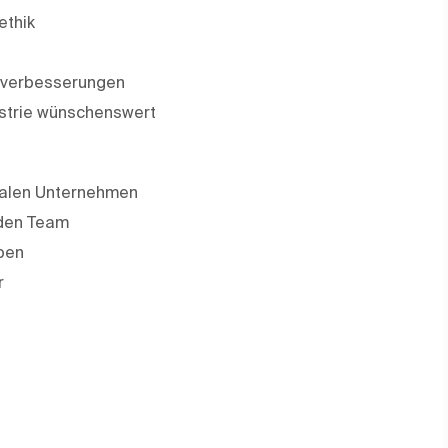
ethik
ssverbesserungen
ustrie wünschenswert
onalen Unternehmen
nden Team
ben
r