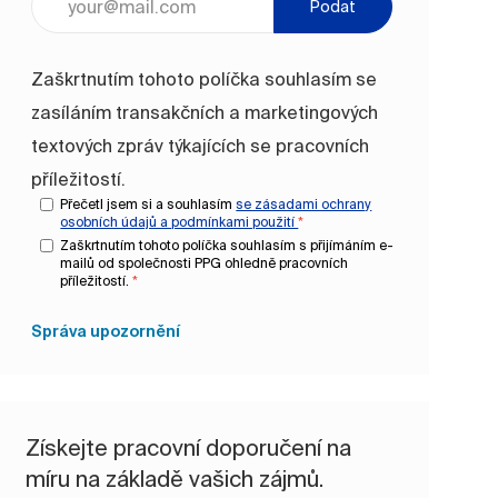
Podat
Zaškrtnutím tohoto políčka souhlasím se
zasíláním transakčních a marketingových
textových zpráv týkajících se pracovních
příležitostí.
Přečetl jsem si a souhlasím
se zásadami ochrany
osobních údajů a
podmínkami použití
*
Zaškrtnutím tohoto políčka souhlasím s přijímáním e-
mailů od společnosti PPG ohledně pracovních
příležitostí.
*
Správa upozornění
Získejte pracovní doporučení na
míru na základě vašich zájmů.