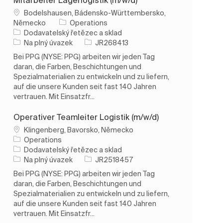
Umístění
Bodelshausen, Bádensko-Württembersko,
Německo
Operations
Kategorie
Dodavatelský řetězec a sklad
Typ úlohy
ID úlohy
Na plný úvazek
JR268413
Bei PPG (NYSE: PPG) arbeiten wir jeden Tag
daran, die Farben, Beschichtungen und
Spezialmaterialien zu entwickeln und zu liefern,
auf die unsere Kunden seit fast 140 Jahren
vertrauen. Mit Einsatzfr...
Operativer Teamleiter Logistik (m/w/d)
Umístění
Klingenberg, Bavorsko, Německo
Operations
Kategorie
Dodavatelský řetězec a sklad
Typ úlohy
ID úlohy
Na plný úvazek
JR2518457
Bei PPG (NYSE: PPG) arbeiten wir jeden Tag
daran, die Farben, Beschichtungen und
Spezialmaterialien zu entwickeln und zu liefern,
auf die unsere Kunden seit fast 140 Jahren
vertrauen. Mit Einsatzfr...