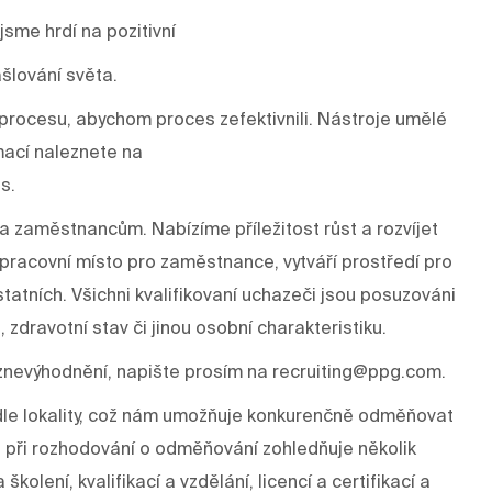
sme hrdí na pozitivní
šlování světa.
rocesu, abychom proces zefektivnili. Nástroje umělé
mací naleznete na
s.
a zaměstnancům. Nabízíme příležitost růst a rozvíjet
í pracovní místo pro zaměstnance, vytváří prostředí pro
tatních. Všichni kvalifikovaní uchazeči jsou posuzováni
, zdravotní stav či jinou osobní charakteristiku.
znevýhodnění, napište prosím na recruiting@ppg.com.
odle lokality, což nám umožňuje konkurenčně odměňovat
 při rozhodování o odměňování zohledňuje několik
kolení, kvalifikací a vzdělání, licencí a certifikací a