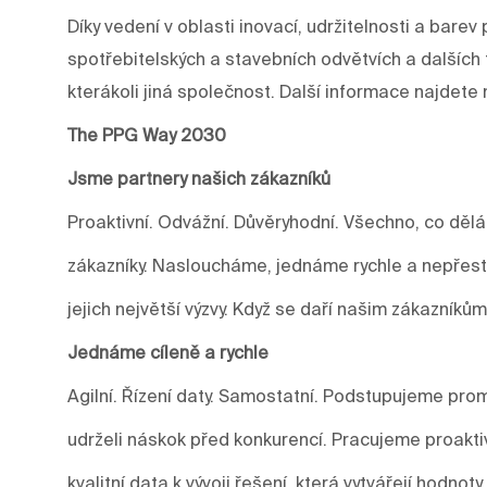
Díky vedení v oblasti inovací, udržitelnosti a ba
spotřebitelských a stavebních odvětvích a dalších 
kterákoli jiná společnost. Další informace najdet
The PPG Way 2030
Jsme partnery našich zákazníků
Proaktivní. Odvážní. Důvěryhodní. Všechno, co děl
zákazníky. Nasloucháme, jednáme rychle a nepře
jejich největší výzvy. Když se daří našim zákazníkům
Jednáme cíleně a rychle
Agilní. Řízení daty. Samostatní. Podstupujeme prom
udrželi náskok před konkurencí. Pracujeme proakti
kvalitní data k vývoji řešení, která vytvářejí hodnoty.