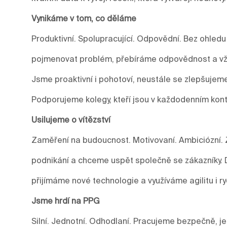
Vynikáme v tom, co děláme
Produktivní. Spolupracující. Odpovědní. Bez ohledu
pojmenovat problém, přebíráme odpovědnost a vžd
Jsme proaktivní i pohotoví, neustále se zlepšuje
Podporujeme kolegy, kteří jsou v každodenním kont
Usilujeme o vítězství
Zaměření na budoucnost. Motivovaní. Ambiciózní. 
podnikání a chceme uspět společně se zákazníky.
přijímáme nové technologie a využíváme agilitu i r
Jsme hrdí na PPG
Silní. Jednotní. Odhodlaní. Pracujeme bezpečně, j