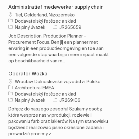
Administratief medewerker supply chain
Umístění
Tiel, Gelderland, Nizozemsko
Kategorie
Dodavatelský řetězec a sklad
Typ úlohy
ID úlohy
Na plný úvazek
JR265659
Job Description. Production Planner –
Procurement Focus. Ben jij een planner met
ervaring in een productieomgeving en toe aan
een volgende stap waarbij je meer impact maakt
op beschikbaarheid van m...
Operator Wózka
Umístění
Wrocław, Dolnoslezské vojvodství, Polsko
Architectural EMEA
Kategorie
Dodavatelský řetězec a sklad
Typ úlohy
ID úlohy
Na plný úvazek
JR269106
Dołącz do naszego zespołu! Szukamy osoby,
która wesprze nas w produkcji, rozlewie i
pakowaniu farb oraz lakierów. Na tym stanowisku
będziesz realizować jasno określone zadania i
prowadzić procesy z...