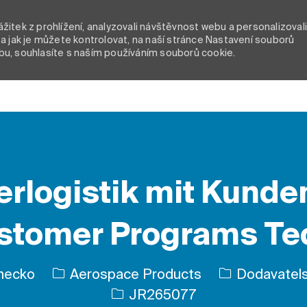
itek z prohlížení, analyzovali návštěvnost webu a personalizoval
a jak je můžete kontrolovat, na naší stránce Nastavení souborů
bu, souhlasíte s naším používáním souborů cookie.
Skip to main content
erlogistik mit Kund
tomer Programs Te
Kategorie
mecko
Aerospace Products
Dodavatelsk
ID úlohy
JR265077