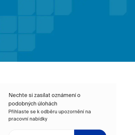
Nechte si zasílat oznámení o
podobných úlohách
Přihlaste se k odběru upozornění na
pracovní nabídky
Zadejte e-mailovou adresu (vyžadováno)