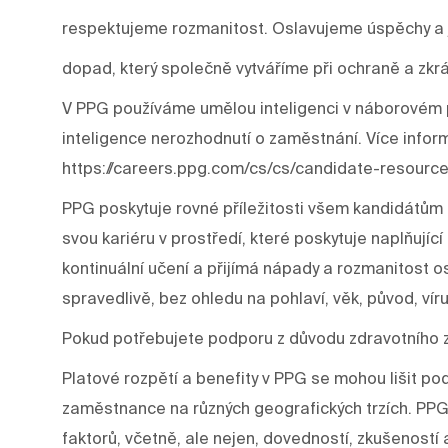
respektujeme rozmanitost. Oslavujeme úspěchy a j
dopad, který společně vytváříme při ochraně a zkrá
V PPG používáme umělou inteligenci v náborovém p
inteligence nerozhodnutí o zaměstnání. Více infor
https://careers.ppg.com/cs/cs/candidate-resource
PPG poskytuje rovné příležitosti všem kandidátům 
svou kariéru v prostředí, které poskytuje naplňujíc
kontinuální učení a přijímá nápady a rozmanitost os
spravedlivě, bez ohledu na pohlaví, věk, původ, víru
Pokud potřebujete podporu z důvodu zdravotního 
Platové rozpětí a benefity v PPG se mohou lišit p
zaměstnance na různých geografických trzích. PPG
faktorů, včetně, ale nejen, dovedností, zkušeností a š