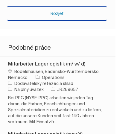
Rozjet
Podobné práce
Mitarbeiter Lagerlogistik (m/ w/ d)
Umístění
Bodelshausen, Bádensko-Württembersko,
Německo
Operations
Kategorie
Dodavatelský řetězec a sklad
Typ úlohy
ID úlohy
Na plný úvazek
JR269657
Bei PPG (NYSE: PPG) arbeiten wir jeden Tag
daran, die Farben, Beschichtungen und
Spezialmaterialien zu entwickeln und zu liefern,
auf die unsere Kunden seit fast 140 Jahren
vertrauen. Mit Einsatzfr...
Mitarbeiter Lagerlogistik (m/w/d)