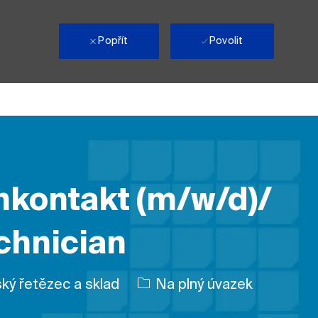
i
Popřít
Povolit
enkontakt (m/w/d)/
chnician
Typ úlohy
ý řetězec a sklad
Na plný úvazek