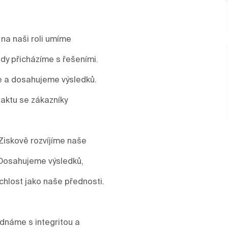
 na naši roli umíme
y přicházíme s řešeními.
me a dosahujeme výsledků.
aktu se zákazníky
Ziskově rozvíjíme naše
 Dosahujeme výsledků,
ychlost jako naše přednosti.
ednáme s integritou a