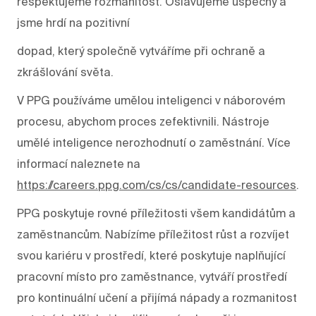
respektujeme rozmanitost. Oslavujeme úspěchy a
jsme hrdí na pozitivní
dopad, který společně vytváříme při ochraně a
zkrášlování světa.
V PPG používáme umělou inteligenci v náborovém
procesu, abychom proces zefektivnili. Nástroje
umělé inteligence nerozhodnutí o zaměstnání. Více
informací naleznete na
https://careers.ppg.com/cs/cs/candidate-resources
.
PPG poskytuje rovné příležitosti všem kandidátům a
zaměstnancům. Nabízíme příležitost růst a rozvíjet
svou kariéru v prostředí, které poskytuje naplňující
pracovní místo pro zaměstnance, vytváří prostředí
pro kontinuální učení a přijímá nápady a rozmanitost