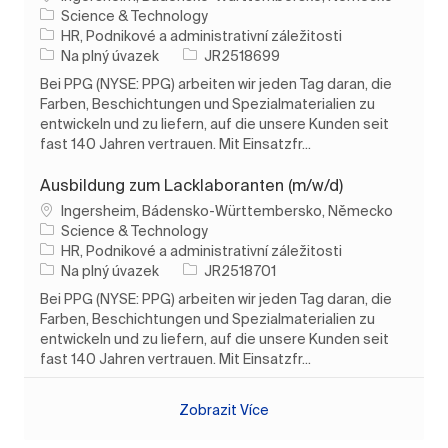
Science & Technology
Kategorie
HR, Podnikové a administrativní záležitosti
Typ úlohy
ID úlohy
Na plný úvazek
JR2518699
Bei PPG (NYSE: PPG) arbeiten wir jeden Tag daran, die
Farben, Beschichtungen und Spezialmaterialien zu
entwickeln und zu liefern, auf die unsere Kunden seit
fast 140 Jahren vertrauen. Mit Einsatzfr...
Ausbildung zum Lacklaboranten (m/w/d)
Umístění
Ingersheim, Bádensko-Württembersko, Německo
Science & Technology
Kategorie
HR, Podnikové a administrativní záležitosti
Typ úlohy
ID úlohy
Na plný úvazek
JR2518701
Bei PPG (NYSE: PPG) arbeiten wir jeden Tag daran, die
Farben, Beschichtungen und Spezialmaterialien zu
entwickeln und zu liefern, auf die unsere Kunden seit
fast 140 Jahren vertrauen. Mit Einsatzfr...
Zobrazit Více