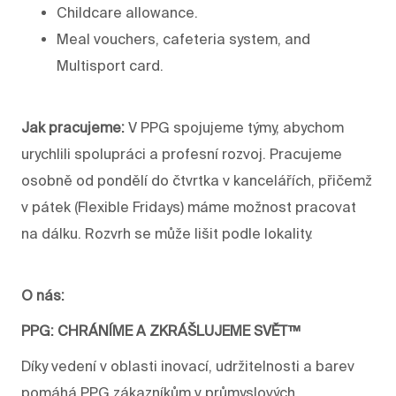
Childcare allowance.
Meal vouchers, cafeteria system, and
Multisport card.
Jak pracujeme:
V PPG spojujeme týmy, abychom
urychlili spolupráci a profesní rozvoj. Pracujeme
osobně od pondělí do čtvrtka v kancelářích, přičemž
v pátek (Flexible Fridays) máme možnost pracovat
na dálku. Rozvrh se může lišit podle lokality.
O nás:
PPG: CHRÁNÍME A ZKRÁŠLUJEME SVĚT™
Díky vedení v oblasti inovací, udržitelnosti a barev
pomáhá PPG zákazníkům v průmyslových,