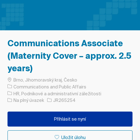
Communications Associate
(Maternity Cover – approx. 2.5
years)
Umístění
Brno, Jihomoravský kraj, Česko
Communications and Public Affairs
Kategorie
HR, Podnikové a administrativní záležitosti
Typ úlohy
ID úlohy
Na plný úvazek
JR265254
Přihlásit se nyní
Uložit úlohu