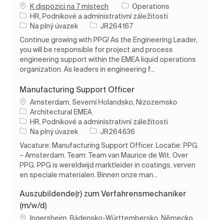
K dispozici na 7 místech
Operations
Kategorie
HR, Podnikové a administrativní záležitosti
Typ úlohy
ID úlohy
Na plný úvazek
JR264167
Continue growing with PPG! As the Engineering Leader,
you will be responsible for project and process
engineering support within the EMEA liquid operations
organization. As leaders in engineering f...
Manufacturing Support Officer
Umístění
Amsterdam, Severní Holandsko, Nizozemsko
Architectural EMEA
Kategorie
HR, Podnikové a administrativní záležitosti
Typ úlohy
ID úlohy
Na plný úvazek
JR264636
Vacature: Manufacturing Support Officer. Locatie: PPG
– Amsterdam. Team: Team van Maurice de Wit. Over
PPG. PPG is wereldwijd marktleider in coatings, verven
en speciale materialen. Binnen onze man...
Auszubildende(r) zum Verfahrensmechaniker
(m/w/d)
Umístění
Ingersheim, Bádensko-Württembersko, Německo