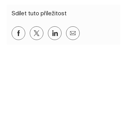
Sdílet tuto příležitost
Sdílet přes Facebook
Sdílet přes twitter
Sdílet přes LinkedIn
Sdílet e-mailem