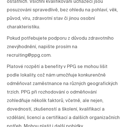
ostatních. Všichni kvalifikovaní uchazeči jsou
posuzováni spravedlivě, bez ohledu na pohlaví, věk,
původ, víru, zdravotní stav či jinou osobní
charakteristiku.
Pokud potřebujete podporu z důvodu zdravotního
znevýhodnění, napište prosím na
recruiting@ppg.com.
Platové rozpětí a benefity v PPG se mohou lišit
podle lokality, což nám umožňuje konkurenčně
odměňovat zaměstnance na různých geografických
trzích. PPG při rozhodování o odměňování
zohledňuje několik faktorů, včetně, ale nejen,
dovedností, zkušeností a školení, kvalifikací a
vzdělání, licencí a certifikací a dalších organizačních
potřeb. Mohou platit i další pobídky.