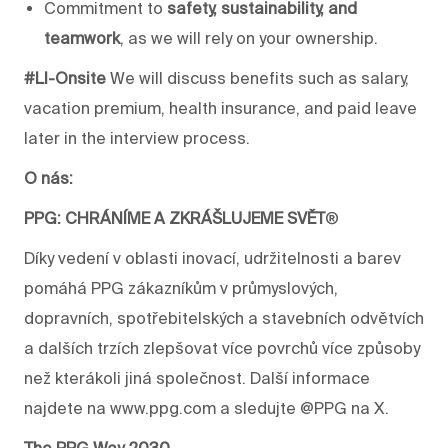
Commitment to
safety, sustainability, and
teamwork
, as
we will
rely on your ownership.
#LI-Onsite
We will
discuss benefits such as salary,
vacation premium,
health insurance
, and
paid leave
later in the interview process.
O nás:
PPG: CHRÁNÍME A ZKRÁŠLUJEME SVĚT
®
Díky vedení v oblasti inovací, udržitelnosti a barev
pomáhá PPG zákazníkům v průmyslových,
dopravních, spotřebitelských a stavebních odvětvích
a dalších trzích zlepšovat více povrchů více způsoby
než kterákoli jiná společnost. Další informace
najdete na www.ppg.com a sledujte @PPG na X.
The PPG Way 2030