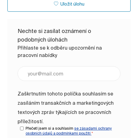
Uložit úlohu
Nechte si zasílat oznámení o
podobných úlohách
Přihlaste se k odběru upozornění na
pracovní nabídky
Zadejte e-mailovou adresu (vyžadováno)
Zaškrtnutím tohoto políčka souhlasím se
zasíláním transakčních a marketingových
textových zpráv týkajících se pracovních
příležitostí.
Přečetl jsem si a souhlasím
se zásadami ochrany
osobních údajů a
podmínkami použití
*