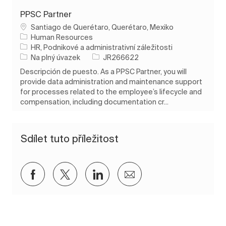
PPSC Partner
Umístění
Santiago de Querétaro, Querétaro, Mexiko
Human Resources
Kategorie
HR, Podnikové a administrativní záležitosti
Typ úlohy
ID úlohy
Na plný úvazek
JR266622
Descripción de puesto. As a PPSC Partner, you will
provide data administration and maintenance support
for processes related to the employee’s lifecycle and
compensation, including documentation cr...
Sdílet tuto příležitost
Sdílet přes Facebook
Sdílet přes twitter
Sdílet přes LinkedIn
Sdílet e-mailem