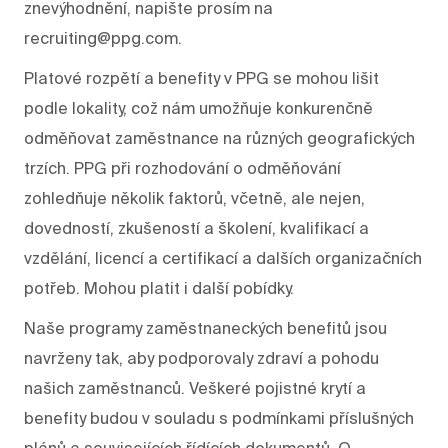
znevýhodnění, napište prosím na
recruiting@ppg.com.
Platové rozpětí a benefity v PPG se mohou lišit
podle lokality, což nám umožňuje konkurenčně
odměňovat zaměstnance na různých geografických
trzích. PPG při rozhodování o odměňování
zohledňuje několik faktorů, včetně, ale nejen,
dovedností, zkušeností a školení, kvalifikací a
vzdělání, licencí a certifikací a dalších organizačních
potřeb. Mohou platit i další pobídky.
Naše programy zaměstnaneckých benefitů jsou
navrženy tak, aby podporovaly zdraví a pohodu
našich zaměstnanců. Veškeré pojistné krytí a
benefity budou v souladu s podmínkami příslušných
plánů a souvisejících řídících dokumentů. O