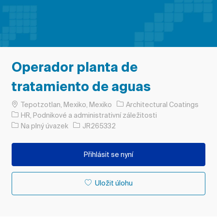
Operador planta de
tratamiento de aguas
Umístění
Tepotzotlan, Mexiko, Mexiko
Architectural Coatings
Kategorie
HR, Podnikové a administrativní záležitosti
Typ úlohy
ID úlohy
Na plný úvazek
JR265332
Přihlásit se nyní
Uložit úlohu