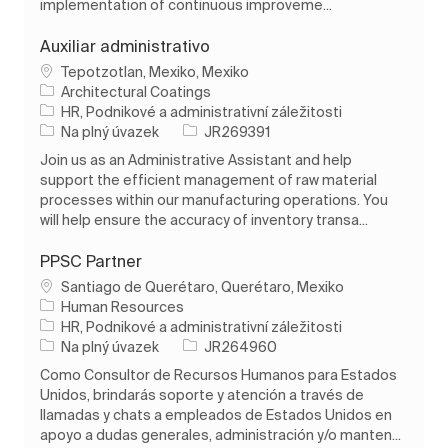
implementation of continuous improveme...
Auxiliar administrativo
Umístění
Tepotzotlan, Mexiko, Mexiko
Architectural Coatings
Kategorie
HR, Podnikové a administrativní záležitosti
Typ úlohy
ID úlohy
Na plný úvazek
JR269391
Join us as an Administrative Assistant and help
support the efficient management of raw material
processes within our manufacturing operations. You
will help ensure the accuracy of inventory transa...
PPSC Partner
Umístění
Santiago de Querétaro, Querétaro, Mexiko
Human Resources
Kategorie
HR, Podnikové a administrativní záležitosti
Typ úlohy
ID úlohy
Na plný úvazek
JR264960
Como Consultor de Recursos Humanos para Estados
Unidos, brindarás soporte y atención a través de
llamadas y chats a empleados de Estados Unidos en
apoyo a dudas generales, administración y/o manten...