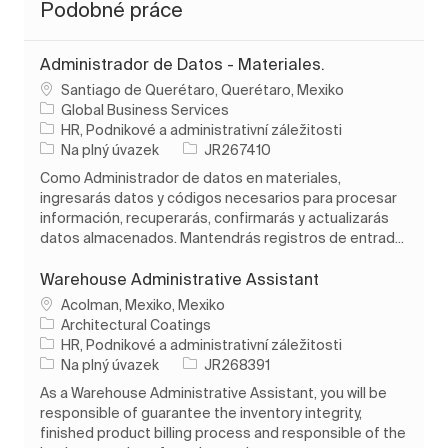
Podobné práce
Administrador de Datos - Materiales.
Umístění
Santiago de Querétaro, Querétaro, Mexiko
Global Business Services
Kategorie
HR, Podnikové a administrativní záležitosti
Typ úlohy
ID úlohy
Na plný úvazek
JR267410
Como Administrador de datos en materiales,
ingresarás datos y códigos necesarios para procesar
información, recuperarás, confirmarás y actualizarás
datos almacenados. Mantendrás registros de entrad...
Warehouse Administrative Assistant
Umístění
Acolman, Mexiko, Mexiko
Architectural Coatings
Kategorie
HR, Podnikové a administrativní záležitosti
Typ úlohy
ID úlohy
Na plný úvazek
JR268391
As a Warehouse Administrative Assistant, you will be
responsible of guarantee the inventory integrity,
finished product billing process and responsible of the