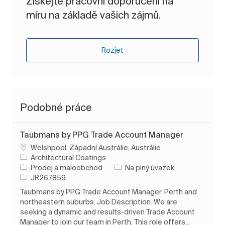
Získejte pracovní doporučení na
míru na základě vašich zájmů.
Rozjet
Podobné práce
Taubmans by PPG Trade Account Manager
Umístění
Welshpool, Západní Austrálie, Austrálie
Architectural Coatings
Kategorie
Typ úlohy
Prodej a maloobchod
Na plný úvazek
ID úlohy
JR267859
Taubmans by PPG Trade Account Manager. Perth and
northeastern suburbs. Job Description. We are
seeking a dynamic and results-driven Trade Account
Manager to join our team in Perth. This role offers...