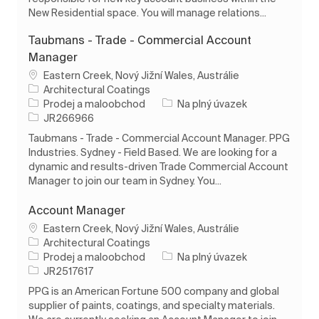
New Residential space. You will manage relations...
Taubmans - Trade - Commercial Account
Manager
Umístění
Eastern Creek, Nový Jižní Wales, Austrálie
Architectural Coatings
Kategorie
Typ úlohy
Prodej a maloobchod
Na plný úvazek
ID úlohy
JR266966
Taubmans - Trade - Commercial Account Manager. PPG
Industries. Sydney - Field Based. We are looking for a
dynamic and results-driven Trade Commercial Account
Manager to join our team in Sydney. You...
Account Manager
Umístění
Eastern Creek, Nový Jižní Wales, Austrálie
Architectural Coatings
Kategorie
Typ úlohy
Prodej a maloobchod
Na plný úvazek
ID úlohy
JR2517617
PPG is an American Fortune 500 company and global
supplier of paints, coatings, and specialty materials.