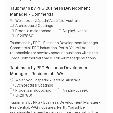
Taubmans by PPG Business Development
Manager - Commercial
Umístění
Welshpool, Západní Austrálie, Austrálie
Architectural Coatings
Kategorie
Typ úlohy
Prodej a maloobchod
Na plný úvazek
ID úlohy
JR267860
Taubmans by PPG - Business Development Manager -
Commercial. PPG Industries. Perth. You will be
responsible for new key account business within the
Trade Commercial space. You will manage relations...
Taubmans by PPG Business Development
Manager - Residential - WA
Umístění
Welshpool, Západní Austrálie, Austrálie
Architectural Coatings
Kategorie
Typ úlohy
Prodej a maloobchod
Na plný úvazek
ID úlohy
JR267861
Taubmans by PPG - Business Development Manager -
Residential. PPG Industries. Perth. You will be
responsible for new key account business within the