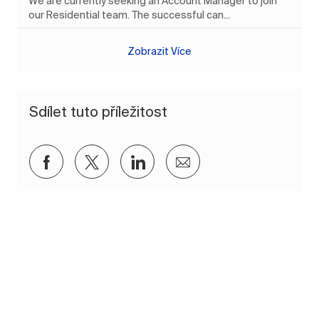
We are currently seeking an Account Manager to join
our Residential team. The successful can...
Zobrazit Více
Sdílet tuto příležitost
Sdílet přes Facebook
Sdílet přes twitter
Sdílet přes LinkedIn
Sdílet e-mailem