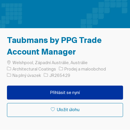
Taubmans by PPG Trade
Account Manager
Umístění
Welshpool, Západní Austrálie, Austrálie
Kategorie
Architectural Coatings
Prodej a maloobchod
Typ úlohy
ID úlohy
Na plný úvazek
JR265429
Přihlásit se nyní
Uložit úlohu