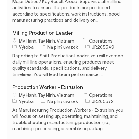
Major Duties / Key Result Areas . Supervise all mill line
activities to ensure the products are produced
according to specifications, work instructions, good
manufacturing practices and delivery on...
Milling Production Leader
Umístění
My Hanh, Tay Ninh, Vietnam
Operations
Kategorie
Typ úlohy
ID úlohy
Výroba
Na plný úvazek
JR265549
Reporting to Shift Production Leader, you will oversee
daily mill line operations, ensuring products meet
quality standards, specifications, and delivery
timelines. You will lead team performance, ...
Production Worker - Extrusion
Umístění
My Hanh, Tay Ninh, Vietnam
Operations
Kategorie
Typ úlohy
ID úlohy
Výroba
Na plný úvazek
JR265572
As Manufacturing Production Workers - Extrusion, you
will focus on setting up, operating, maintaining, and
troubleshooting manufacturing production (i.e.,
machining, processing, assembly, or packag...