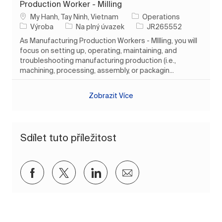
Production Worker - Milling
Umístění
My Hanh, Tay Ninh, Vietnam
Operations
Kategorie
Typ úlohy
ID úlohy
Výroba
Na plný úvazek
JR265552
As Manufacturing Production Workers - MIlling, you will
focus on setting up, operating, maintaining, and
troubleshooting manufacturing production (i.e.,
machining, processing, assembly, or packagin...
Zobrazit Více
Sdílet tuto příležitost
Sdílet přes Facebook
Sdílet přes twitter
Sdílet přes LinkedIn
Sdílet e-mailem