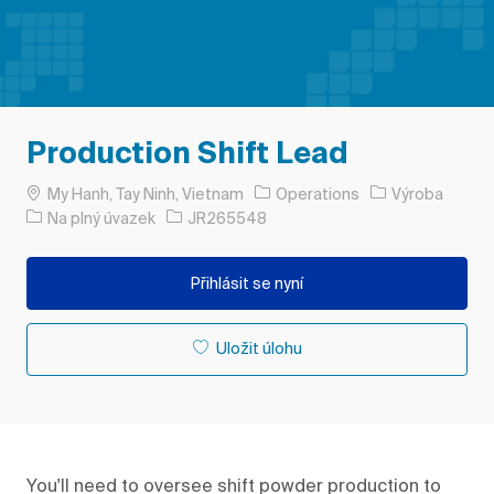
Production Shift Lead
Umístění
Kategorie
My Hanh, Tay Ninh, Vietnam
Operations
Výroba
Typ úlohy
ID úlohy
Na plný úvazek
JR265548
Přihlásit se nyní
Uložit úlohu
You'll need to oversee shift powder production to