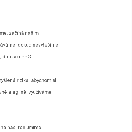
áme, začíná našimi
stáváme, dokud nevyřešíme
, daří se i PPG.
yšlená rizika, abychom si
vně a agilně, využíváme
 na naši roli umíme