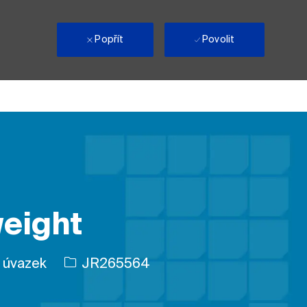
i
Popřít
Povolit
weight
ID úlohy
 úvazek
JR265564