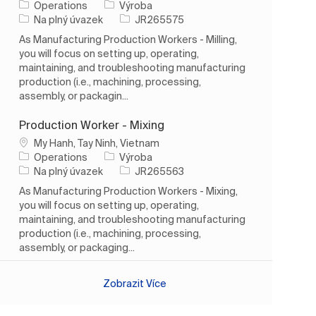
Kategorie
Operations
Výroba
Typ úlohy
ID úlohy
Na plný úvazek
JR265575
As Manufacturing Production Workers - Milling,
you will focus on setting up, operating,
maintaining, and troubleshooting manufacturing
production (i.e., machining, processing,
assembly, or packagin...
Production Worker - Mixing
Umístění
My Hanh, Tay Ninh, Vietnam
Kategorie
Operations
Výroba
Typ úlohy
ID úlohy
Na plný úvazek
JR265563
As Manufacturing Production Workers - Mixing,
you will focus on setting up, operating,
maintaining, and troubleshooting manufacturing
production (i.e., machining, processing,
assembly, or packaging...
Zobrazit Více