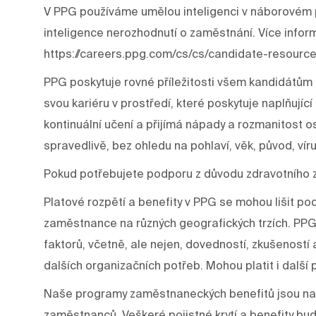
V PPG používáme umělou inteligenci v náborovém p
inteligence nerozhodnutí o zaměstnání. Více infor
https://careers.ppg.com/cs/cs/candidate-resource
PPG poskytuje rovné příležitosti všem kandidátům 
svou kariéru v prostředí, které poskytuje naplňujíc
kontinuální učení a přijímá nápady a rozmanitost os
spravedlivě, bez ohledu na pohlaví, věk, původ, víru
Pokud potřebujete podporu z důvodu zdravotního 
Platové rozpětí a benefity v PPG se mohou lišit p
zaměstnance na různých geografických trzích. PPG
faktorů, včetně, ale nejen, dovedností, zkušeností a š
dalších organizačních potřeb. Mohou platit i další 
Naše programy zaměstnaneckých benefitů jsou nav
zaměstnanců. Veškeré pojistné krytí a benefity bu