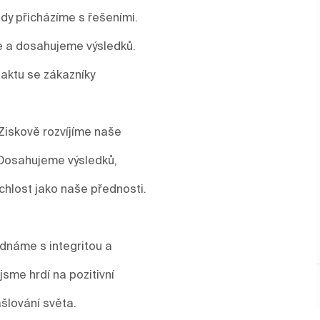
y přicházíme s řešeními.
me a dosahujeme výsledků.
aktu se zákazníky
Ziskově rozvíjíme naše
 Dosahujeme výsledků,
ychlost jako naše přednosti.
ednáme s integritou a
sme hrdí na pozitivní
šlování světa.