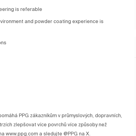
ering is referable
nvironment and powder coating experience is
ons
rev pomáhá PPG zákazníkům v průmyslových, dopravních,
trzích zlepšovat více povrchů více způsoby než
e na www.ppg.com a sledujte @PPG na X.