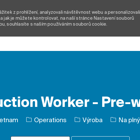
itek z prohlížení, analyzovali návštěvnost webu a personalizoval
a jak je můžete kontrolovat, na naší stránce Nastavení souborů
bu, souhlasíte s naším používáním souborů cookie.
Skip to main content
ction Worker - Pre-
Kategorie
Typ úlohy
ietnam
Operations
Výroba
Na plný