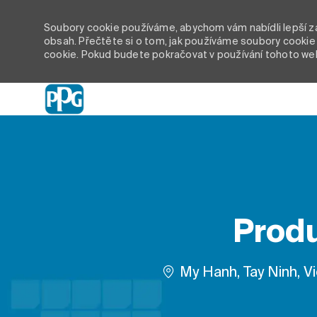
Soubory cookie používáme, abychom vám nabídli lepší záž
obsah. Přečtěte si o tom, jak používáme soubory cookie 
cookie. Pokud budete pokračovat v používání tohoto we
-
Produ
Umístění
My Hanh, Tay Ninh, V