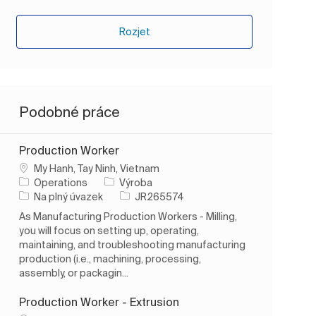
Rozjet
Podobné práce
Production Worker
Umístění
My Hanh, Tay Ninh, Vietnam
Kategorie
Operations
Výroba
Typ úlohy
ID úlohy
Na plný úvazek
JR265574
As Manufacturing Production Workers - Milling,
you will focus on setting up, operating,
maintaining, and troubleshooting manufacturing
production (i.e., machining, processing,
assembly, or packagin...
Production Worker - Extrusion