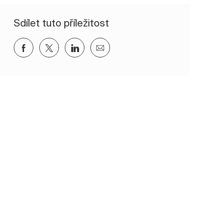
Sdílet tuto příležitost
Sdílet přes Facebook
Sdílet přes twitter
Sdílet přes LinkedIn
Sdílet e-mailem