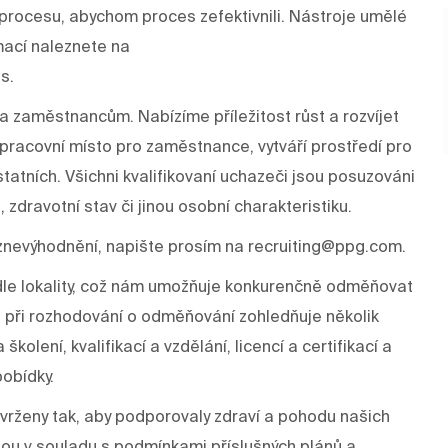
rocesu, abychom proces zefektivnili. Nástroje umělé
mací naleznete na
s.
a zaměstnancům. Nabízíme příležitost růst a rozvíjet
í pracovní místo pro zaměstnance, vytváří prostředí pro
tatních. Všichni kvalifikovaní uchazeči jsou posuzováni
, zdravotní stav či jinou osobní charakteristiku.
znevýhodnění, napište prosím na recruiting@ppg.com.
odle lokality, což nám umožňuje konkurenčně odměňovat
 při rozhodování o odměňování zohledňuje několik
kolení, kvalifikací a vzdělání, licencí a certifikací a
pobídky.
rženy tak, aby podporovaly zdraví a pohodu našich
dou v souladu s podmínkami příslušných plánů a