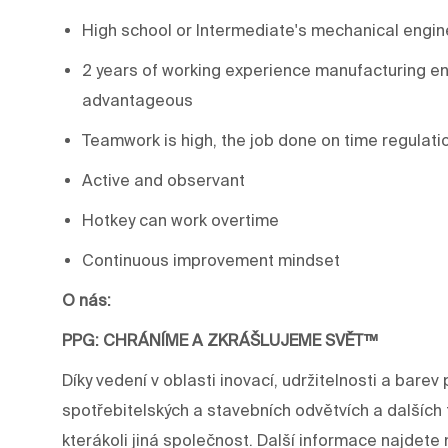
High school or Intermediate's mechanical engine
2 years of working experience manufacturing e
advantageous
Teamwork is high, the job done on time regulati
Active and observant
Hotkey can work overtime
Continuous improvement mindset
O nás:
PPG: CHRÁNÍME A ZKRÁŠLUJEME SVĚT™
Díky vedení v oblasti inovací, udržitelnosti a ba
spotřebitelských a stavebních odvětvích a dalších 
kterákoli jiná společnost. Další informace najdet