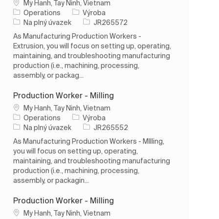
Umístění
My Hanh, Tay Ninh, Vietnam
Kategorie
Operations
Výroba
Typ úlohy
ID úlohy
Na plný úvazek
JR265572
As Manufacturing Production Workers -
Extrusion, you will focus on setting up, operating,
maintaining, and troubleshooting manufacturing
production (i.e., machining, processing,
assembly, or packag...
Production Worker - Milling
Umístění
My Hanh, Tay Ninh, Vietnam
Kategorie
Operations
Výroba
Typ úlohy
ID úlohy
Na plný úvazek
JR265552
As Manufacturing Production Workers - MIlling,
you will focus on setting up, operating,
maintaining, and troubleshooting manufacturing
production (i.e., machining, processing,
assembly, or packagin...
Production Worker - Milling
Umístění
My Hanh, Tay Ninh, Vietnam