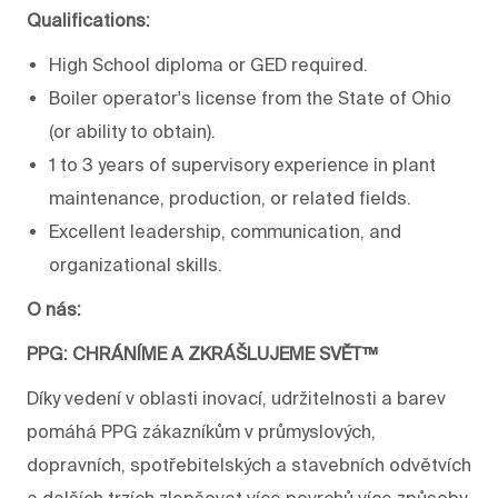
Qualifications:
High School diploma or GED required.
Boiler operator's license from the State of Ohio
(or ability to obtain).
1 to 3 years of supervisory experience in plant
maintenance, production, or related fields.
Excellent leadership, communication, and
organizational skills.
O nás:
PPG: CHRÁNÍME A ZKRÁŠLUJEME SVĚT™
Díky vedení v oblasti inovací, udržitelnosti a barev
pomáhá PPG zákazníkům v průmyslových,
dopravních, spotřebitelských a stavebních odvětvích
a dalších trzích zlepšovat více povrchů více způsoby