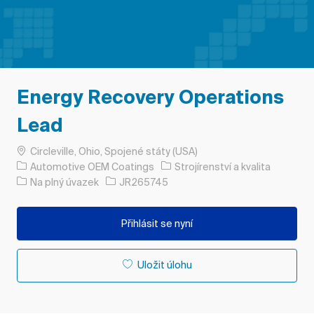
Energy Recovery Operations
Lead
Umístění
Circleville, Ohio, Spojené státy (USA)
Kategorie
Automotive OEM Coatings
Strojírenství a kvalita
Typ úlohy
ID úlohy
Na plný úvazek
JR265745
Přihlásit se nyní
Uložit úlohu