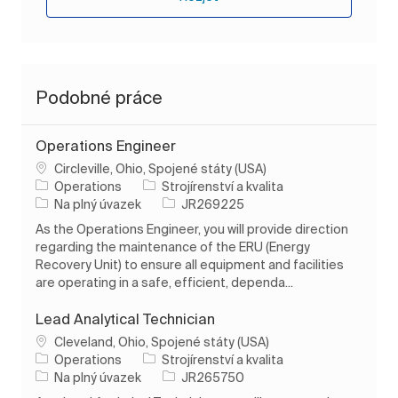
Podobné práce
Operations Engineer
Umístění
Circleville, Ohio, Spojené státy (USA)
Kategorie
Operations
Strojírenství a kvalita
Typ úlohy
ID úlohy
Na plný úvazek
JR269225
As the Operations Engineer, you will provide direction
regarding the maintenance of the ERU (Energy
Recovery Unit) to ensure all equipment and facilities
are operating in a safe, efficient, dependa...
Lead Analytical Technician
Umístění
Cleveland, Ohio, Spojené státy (USA)
Kategorie
Operations
Strojírenství a kvalita
Typ úlohy
ID úlohy
Na plný úvazek
JR265750