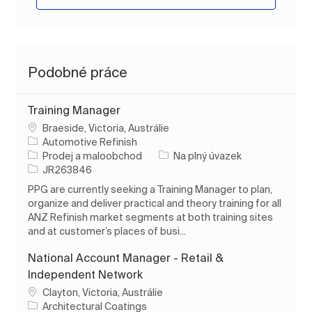
Podobné práce
Training Manager
Umístění
Braeside, Victoria, Austrálie
Automotive Refinish
Kategorie
Typ úlohy
Prodej a maloobchod
Na plný úvazek
ID úlohy
JR263846
PPG are currently seeking a Training Manager to plan,
organize and deliver practical and theory training for all
ANZ Refinish market segments at both training sites
and at customer’s places of busi...
National Account Manager - Retail &
Independent Network
Umístění
Clayton, Victoria, Austrálie
Architectural Coatings