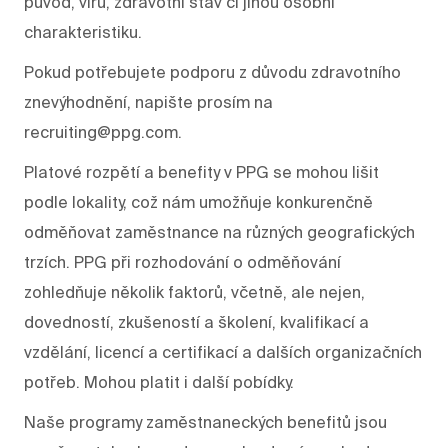
původ, víru, zdravotní stav či jinou osobní
charakteristiku.
Pokud potřebujete podporu z důvodu zdravotního
znevýhodnění, napište prosím na
recruiting@ppg.com.
Platové rozpětí a benefity v PPG se mohou lišit
podle lokality, což nám umožňuje konkurenčně
odměňovat zaměstnance na různých geografických
trzích. PPG při rozhodování o odměňování
zohledňuje několik faktorů, včetně, ale nejen,
dovedností, zkušeností a školení, kvalifikací a
vzdělání, licencí a certifikací a dalších organizačních
potřeb. Mohou platit i další pobídky.
Naše programy zaměstnaneckých benefitů jsou