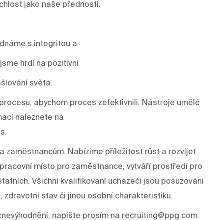
ychlost jako naše přednosti.
ednáme s integritou a
sme hrdí na pozitivní
šlování světa.
rocesu, abychom proces zefektivnili. Nástroje umělé
mací naleznete na
s.
a zaměstnancům. Nabízíme příležitost růst a rozvíjet
í pracovní místo pro zaměstnance, vytváří prostředí pro
tatních. Všichni kvalifikovaní uchazeči jsou posuzováni
, zdravotní stav či jinou osobní charakteristiku.
znevýhodnění, napište prosím na recruiting@ppg.com.