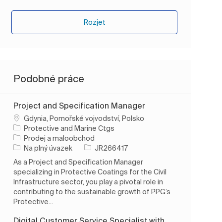
Rozjet
Podobné práce
Project and Specification Manager
Umístění
Gdynia, Pomořské vojvodství, Polsko
Protective and Marine Ctgs
Kategorie
Prodej a maloobchod
Typ úlohy
ID úlohy
Na plný úvazek
JR266417
As a Project and Specification Manager
specializing in Protective Coatings for the Civil
Infrastructure sector, you play a pivotal role in
contributing to the sustainable growth of PPG’s
Protective...
Digital Customer Service Specialist with