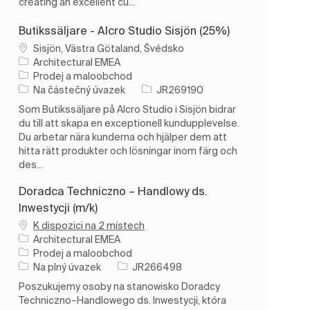
creating an excellent cu...
Butikssäljare - Alcro Studio Sisjön (25%)
Umístění
Sisjön, Västra Götaland, Švédsko
Architectural EMEA
Kategorie
Prodej a maloobchod
Typ úlohy
ID úlohy
Na částečný úvazek
JR269190
Som Butikssäljare på Alcro Studio i Sisjön bidrar
du till att skapa en exceptionell kundupplevelse.
Du arbetar nära kunderna och hjälper dem att
hitta rätt produkter och lösningar inom färg och
des...
Doradca Techniczno – Handlowy ds.
Inwestycji (m/k)
K dispozici na 2 místech
Architectural EMEA
Kategorie
Prodej a maloobchod
Typ úlohy
ID úlohy
Na plný úvazek
JR266498
Poszukujemy osoby na stanowisko Doradcy
Techniczno–Handlowego ds. Inwestycji, która