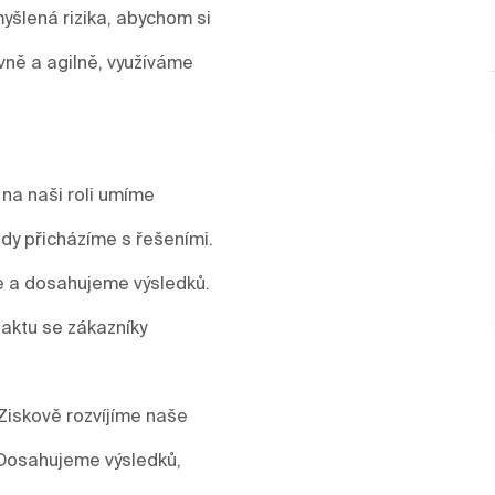
yšlená rizika, abychom si
vně a agilně, využíváme
 na naši roli umíme
y přicházíme s řešeními.
me a dosahujeme výsledků.
aktu se zákazníky
Ziskově rozvíjíme naše
 Dosahujeme výsledků,