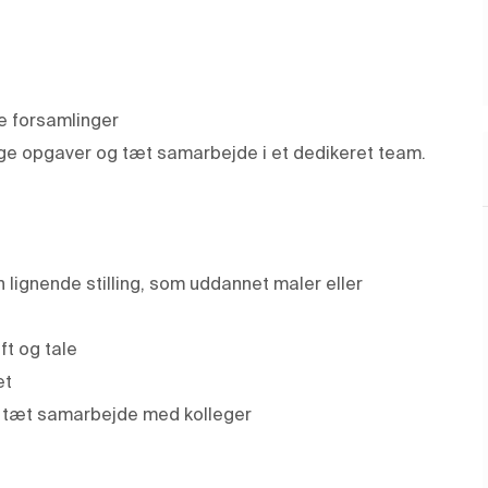
e forsamlinger
ge opgaver og tæt samarbejde i et dedikeret team.
n lignende stilling, som uddannet maler eller
ft og tale
et
i tæt samarbejde med kolleger