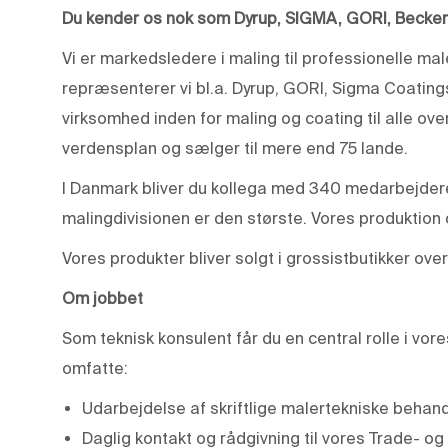
Du kender os nok som Dyrup, SIGMA, GORI, Beckers
Vi er markedsledere i maling til professionelle ma
repræsenterer vi bl.a. Dyrup, GORI, Sigma Coatin
virksomhed inden for maling og coating til alle o
verdensplan og sælger til mere end 75 lande.
I Danmark bliver du kollega med 340 medarbejdere 
malingdivisionen er den største. Vores produktion 
Vores produkter bliver solgt i grossistbutikker ove
Om jobbet
Som teknisk konsulent får du en central rolle i vore
omfatte:
Udarbejdelse af skriftlige malertekniske behan
Daglig kontakt og rådgivning til vores Trade- og