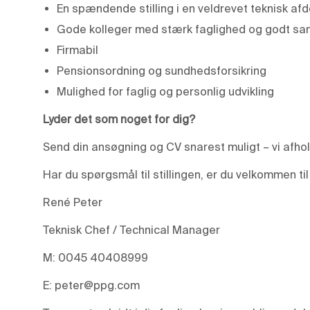
En spændende stilling i en veldrevet teknisk afd
Gode kolleger med stærk faglighed og godt s
Firmabil
Pensionsordning og sundhedsforsikring
Mulighed for faglig og personlig udvikling
Lyder det som noget for dig?
Send din ansøgning og CV snarest muligt – vi afho
Har du spørgsmål til stillingen, er du velkommen til
René Peter
Teknisk Chef / Technical Manager
M: 0045 40408999
E: peter@ppg.com