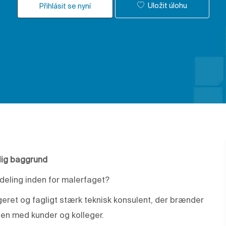
Uložit úlohu
Přihlásit se nyní
lig baggrund
fdeling inden for malerfaget?
geret og fagligt stærk teknisk konsulent, der brænder
ogen med kunder og kolleger.