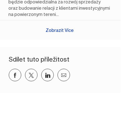
będzie odpowiedzialna za rozwój sprzedaży
oraz budowanie relacji z klientami inwestycyjnymi
na powierzonym tereni...
Zobrazit Více
Sdílet tuto příležitost
Sdílet přes Facebook
Sdílet přes twitter
Sdílet přes LinkedIn
Sdílet e-mailem