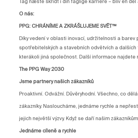
Tag næste skridt i din faglige karriere – bliv en de
O nás:
PPG: CHRÁNÍME A ZKRÁŠLUJEME SVĚT™
Díky vedení v oblasti inovací, udržitelnosti a ba
spotřebitelských a stavebních odvětvích a dalších 
kterákoli jiná společnost. Další informace najdet
The PPG Way 2030
Jsme partnery našich zákazníků
Proaktivní. Odvážní. Důvěryhodní. Všechno, co děl
zákazníky. Nasloucháme, jednáme rychle a nepře
jejich největší výzvy. Když se daří našim zákazníkům
Jednáme cíleně a rychle