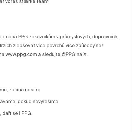
l af vores stærke team!
rev pomáhá PPG zákazníkům v průmyslových, dopravních,
trzích zlepšovat více povrchů více způsoby než
e na www.ppg.com a sledujte @PPG na X.
áme, začíná našimi
stáváme, dokud nevyřešíme
, daří se i PPG.