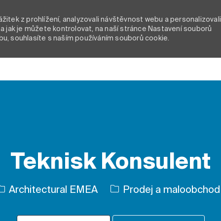
itek z prohlížení, analyzovali návštěvnost webu a personalizoval
a jak je můžete kontrolovat, na naší stránce Nastavení souborů
bu, souhlasíte s naším používáním souborů cookie.
Skip to main content
Teknisk Konsulent
Kategorie
Architectural EMEA
Prodej a maloobchod