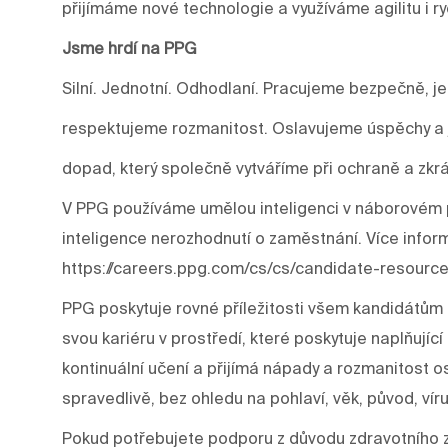
přijímáme nové technologie a využíváme agilitu i r
Jsme hrdí na PPG
Silní. Jednotní. Odhodlaní. Pracujeme bezpečně, j
respektujeme rozmanitost. Oslavujeme úspěchy a j
dopad, který společně vytváříme při ochraně a zkrá
V PPG používáme umělou inteligenci v náborovém p
inteligence nerozhodnutí o zaměstnání. Více infor
https://careers.ppg.com/cs/cs/candidate-resource
PPG poskytuje rovné příležitosti všem kandidátům 
svou kariéru v prostředí, které poskytuje naplňujíc
kontinuální učení a přijímá nápady a rozmanitost os
spravedlivě, bez ohledu na pohlaví, věk, původ, víru
Pokud potřebujete podporu z důvodu zdravotního 