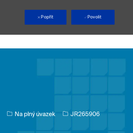
i
Popřít
Povolit
Typ úlohy
ID úlohy
Na plný úvazek
JR265906