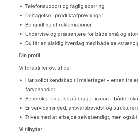
Telefonsupport og faglig sparring
Deltagelse i produktafprøvninger
Behandling af reklamationer
Undervise og præsentere for både små og stor
Du får en alsidig hverdag med både selvstændi
Din profil
Vi forestiller os, at du:
Har solidt kendskab til malerfaget – enten fra e
farvehandler
Behersker engelsk på brugerniveau – både i skri
Er serviceminded, ansvarsbevidst og strukturer
Trives med at arbejde selvstændigt, men også 
Vi tilbyder