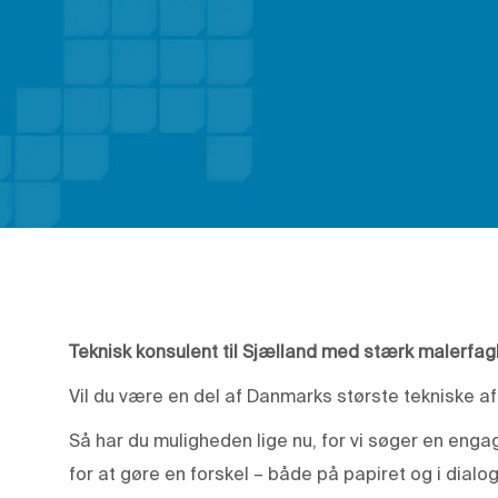
Teknisk konsulent til Sjælland med stærk malerfag
Vil du være en del af Danmarks største tekniske a
Så har du muligheden lige nu, for vi søger en enga
for at gøre en forskel – både på papiret og i dial