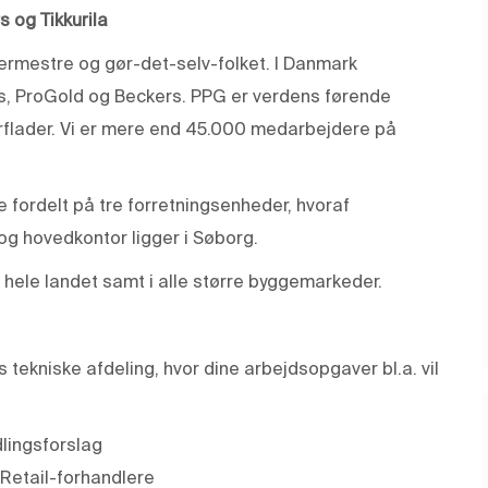
 og Tikkurila
lermestre og gør-det-selv-folket. I Danmark
gs, ProGold og Beckers. PPG er verdens førende
verflader. Vi er mere end 45.000 medarbejdere på
fordelt på tre forretningsenheder, hvoraf
og hovedkontor ligger i Søborg.
r hele landet samt i alle større byggemarkeder.
s tekniske afdeling, hvor dine arbejdsopgaver bl.a. vil
dlingsforslag
 Retail-forhandlere