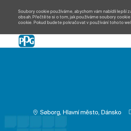
Soubory cookie používáme, abychom vám nabídli lepší záž
obsah. Přečtěte si o tom, jak používáme soubory cookie 
cookie. Pokud budete pokračovat v používání tohoto we
-
Umístění
Søborg, Hlavní město, Dánsko