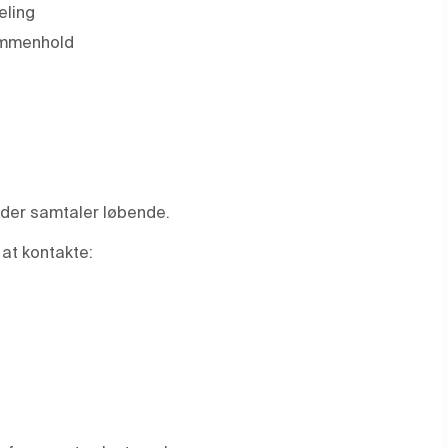
eling
ammenhold
lder samtaler løbende.
 at kontakte: