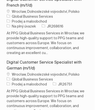
French (m/f/d)
Umístění
Wrocław, Dolnoslezské vojvodství, Polsko
Global Business Services
Kategorie
Prodej a maloobchod
Typ úlohy
ID úlohy
Na plný úvazek
JR268616
At PPG Global Business Services in Wrocław, we
provide high‑quality support to PPG teams and
customers across Europe. We focus on
continuous improvement, collaboration, and
creating an excellent cu...
Digital Customer Service Specialist with
German (m/f/d)
Umístění
Wrocław, Dolnoslezské vojvodství, Polsko
Global Business Services
Kategorie
ID úlohy
Prodej a maloobchod
JR26751
At PPG Global Business Services in Wrocław, we
provide high‑quality support to PPG teams and
customers across Europe. We focus on
continuous improvement, collaboration, and