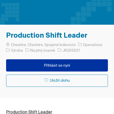
Production Shift Leader
Umístění
Cheshire, Cheshire, Spojené království
Operations
Kategorie
Typ úlohy
ID úlohy
Výroba
Na plný úvazek
JR265921
Přihlásit se nyní
Uložit úlohu
Production Shift Leader