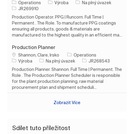
Kategorie
Typ úlohy
Operations
Výroba
Na plný úvazek
ID úlohy
JR269910
Production Operator. PPG | Runcorn. Full Time |
Permanent . The Role. To manufacture PPG coatings
ensuring all products, goods & materials are
manufactured to the highest quality in an efficient ma...
Production Planner
Umístění
Shannon, Clare, Irsko
Operations
Kategorie
Typ úlohy
ID úlohy
Výroba
Na plný úvazek
JR268543
Production Planner. Shannon. Full Time | Permanent. The
Role . The Production Planner Scheduler is responsible
for the plant production planning, raw material
procurement plan and shipment scheduli...
Zobrazit Více
Sdílet tuto příležitost