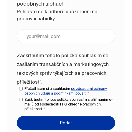
podobných úlohách
Přihlaste se k odběru upozornění na
pracovní nabídky
Zadejte e-mailovou adresu (vyžadováno)
Zaškrtnutím tohoto políčka souhlasím se
zasíláním transakčních a marketingových
textových zpráv týkajících se pracovních
příležitostí.
Přečetl jsem si a souhlasím
se zásadami ochrany
osobních údajů a
podmínkami použití
*
Zaškrtnutím tohoto políčka souhlasím s přijímáním e-
mailů od společnosti PPG ohledně pracovních
příležitostí.
*
Podat