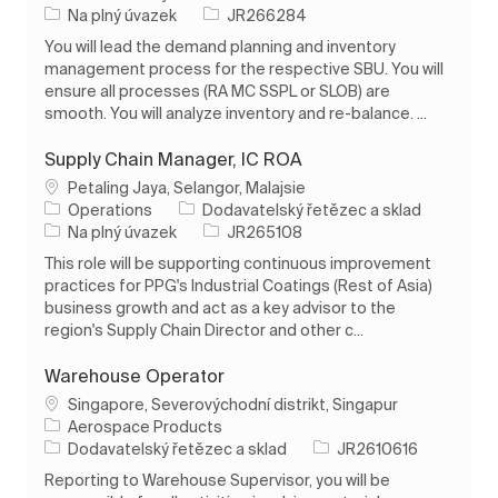
Typ úlohy
ID úlohy
Na plný úvazek
JR266284
You will lead the demand planning and inventory
management process for the respective SBU. You will
ensure all processes (RA MC SSPL or SLOB) are
smooth. You will analyze inventory and re-balance. ...
Supply Chain Manager, IC ROA
Umístění
Petaling Jaya, Selangor, Malajsie
Kategorie
Operations
Dodavatelský řetězec a sklad
Typ úlohy
ID úlohy
Na plný úvazek
JR265108
This role will be supporting continuous improvement
practices for PPG's Industrial Coatings (Rest of Asia)
business growth and act as a key advisor to the
region's Supply Chain Director and other c...
Warehouse Operator
Umístění
Singapore, Severovýchodní distrikt, Singapur
Aerospace Products
Kategorie
ID úlohy
Dodavatelský řetězec a sklad
JR2610616
Reporting to Warehouse Supervisor, you will be