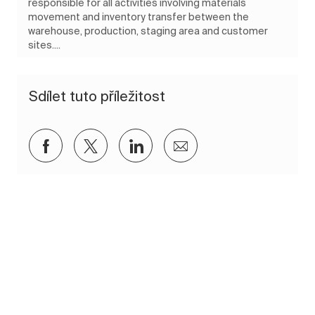
responsible for all activities involving materials
movement and inventory transfer between the
warehouse, production, staging area and customer
sites....
Sdílet tuto příležitost
Sdílet přes Facebook
Sdílet přes twitter
Sdílet přes LinkedIn
Sdílet e-mailem