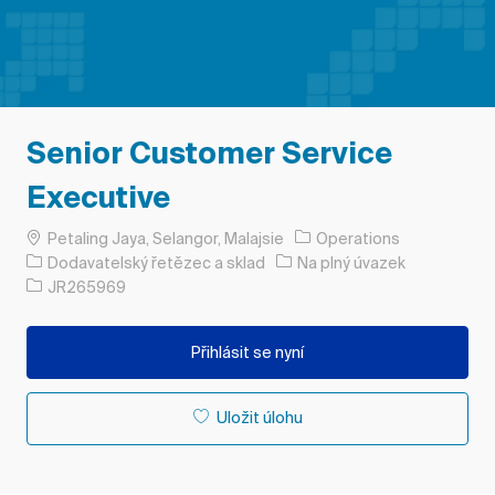
Senior Customer Service
Executive
Umístění
Petaling Jaya, Selangor, Malajsie
Operations
Kategorie
Typ úlohy
Dodavatelský řetězec a sklad
Na plný úvazek
ID úlohy
JR265969
Přihlásit se nyní
Uložit úlohu