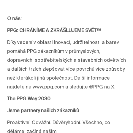
O nás:
PPG: CHRÁNÍME A ZKRÁŠLUJEME SVĚT™
Díky vedení v oblasti inovací, udržitelnosti a barev
pomáhá PPG zákazníkům v průmyslových,
dopravních, spotřebitelských a stavebních odvětvích
a dalších trzích zlepšovat více povrchů více způsoby
než kterákoli jiná společnost. Další informace
najdete na www.ppg.com a sledujte @PPG na X.
The PPG Way 2030
Jsme partnery našich zákazníků
Proaktivní. Odvážní. Důvěryhodní. Všechno, co
děláme, začíná našimi