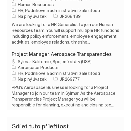
Human Resources
Kategorie
HR, Podnikové a administrativní záležitosti
Typ úlohy
ID úlohy
Na plný úvazek
JR268489
We are looking for a HR Generalist to join our Human
Resources team. You will support multiple HR functions
including policy enforcement, employee engagement
activities, employee relations, timeshe...
Project Manager, Aerospace Transparencies
Umístění
Sylmar, Kalifornie, Spojené státy (USA)
Aerospace Products
Kategorie
HR, Podnikové a administrativní záležitosti
Typ úlohy
ID úlohy
Na plný úvazek
JR269777
PPG's Aerospace Business is looking for a Project
Manager to join our team in Sylmar! As the Aerospace
Transparencies Project Manager you will be
responsible for planning, executing and closing tec...
Sdílet tuto příležitost