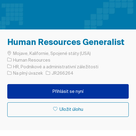
Human Resources Generalist
Umístění
Mojave, Kalifornie, Spojené státy (USA)
Human Resources
Kategorie
HR, Podnikové a administrativní záležitosti
Typ úlohy
ID úlohy
Na plný úvazek
JR266264
Přihlásit se nyní
Uložit úlohu