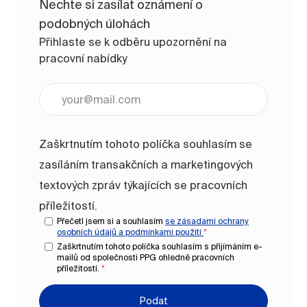
Nechte si zasílat oznámení o
podobných úlohách
Přihlaste se k odběru upozornění na
pracovní nabídky
Zadejte e-mailovou adresu (vyžadováno)
Zaškrtnutím tohoto políčka souhlasím se
zasíláním transakčních a marketingových
textových zpráv týkajících se pracovních
příležitostí.
Přečetl jsem si a souhlasím
se zásadami ochrany
osobních údajů a
podmínkami použití
*
Zaškrtnutím tohoto políčka souhlasím s přijímáním e-
mailů od společnosti PPG ohledně pracovních
příležitostí.
*
Podat