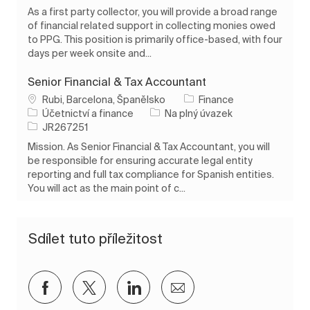
As a first party collector, you will provide a broad range
of financial related support in collecting monies owed
to PPG. This position is primarily office-based, with four
days per week onsite and...
Senior Financial & Tax Accountant
Umístění
Rubi, Barcelona, Španělsko
Finance
Kategorie
Typ úlohy
Účetnictví a finance
Na plný úvazek
ID úlohy
JR267251
Mission. As Senior Financial & Tax Accountant, you will
be responsible for ensuring accurate legal entity
reporting and full tax compliance for Spanish entities.
You will act as the main point of c...
Sdílet tuto příležitost
Sdílet přes Facebook
Sdílet přes twitter
Sdílet přes LinkedIn
Sdílet e-mailem