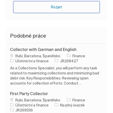
Rozjet
Podobné práce
Collector with German and English
Umístění
Rubi, Barcelona, Španělsko
Finance
Kategorie
ID úlohy
Účetnictví a finance
JR268427
As a Collections Specialist, you will perform any task
related to maximizing collections and minimizing bad
debt risk. Key Responsibilities. Reviewing open
accounts for collection efforts. Conduct ...
First Party Collector
Umístění
Rubi, Barcelona, Španělsko
Finance
Kategorie
Typ úlohy
Účetnictví a finance
Na plný úvazek
ID úlohy
JR269336