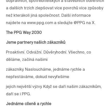
dopravních, spotřebitelských a stavebních odvětvích
a dalších trzích zlepšovat více povrchů více způsoby
než kterákoli jiná společnost. Další informace
najdete na www.ppg.com a sledujte @PPG na X.
The PPG Way 2030
Jsme partnery našich zákazníků
Proaktivní. Odvážní. Důvěryhodní. Všechno, co
děláme, začíná našimi
zákazníky. Nasloucháme, jednáme rychle a
nepřestáváme, dokud nevyřešíme
jejich největší výzvy. Když se daří našim zákazníkům,
daří se i PPG.
Jednáme cíleně a rychle