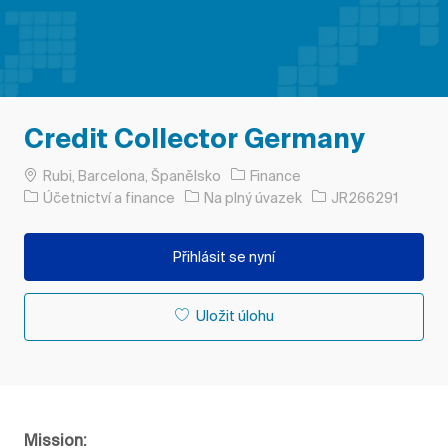
Credit Collector Germany
Umístění
Rubi, Barcelona, Španělsko
Finance
Kategorie
Typ úlohy
ID úlohy
Účetnictví a finance
Na plný úvazek
JR266291
Přihlásit se nyní
Uložit úlohu
Mission: