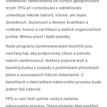
odměňovat zaměstnance na různých geografických
trzích. PPG při rozhodování o odměňování
zohledňuje několik faktorů, včetně, ale nejen,
dovedností, zkušeností a školení, kvalifikací a
vzdělání, licencí a certifikací a dalších organizačních
potřeb. Mohou platit i další pobídky.
Naše programy zaměstnaneckých benefitů jsou
navrženy tak, aby podporovaly zdraví a pohodu
našich zaměstnanců. Veškeré pojistné krytí a
benefity budou v souladu s podmínkami příslušných
plánů a souvisejících řídících dokumentů. O
benefitech s Vámi během náborového procesu bude
jednat Váš náborář.
PPG si cení Vaší zpětné vazby k našemu
náborovému procesu. Doporučujeme Vám navštívit