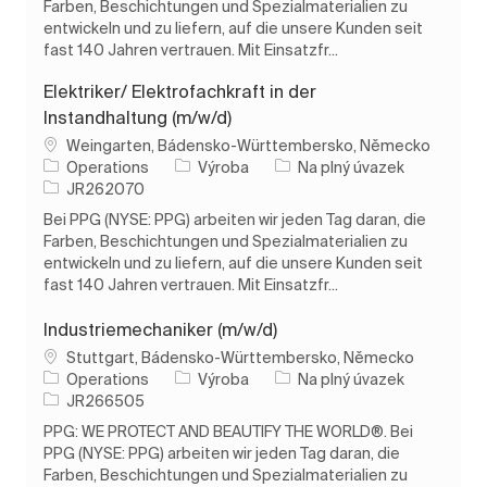
Farben, Beschichtungen und Spezialmaterialien zu
entwickeln und zu liefern, auf die unsere Kunden seit
fast 140 Jahren vertrauen. Mit Einsatzfr...
Elektriker/ Elektrofachkraft in der
Instandhaltung (m/w/d)
Umístění
Weingarten, Bádensko-Württembersko, Německo
Kategorie
Typ úlohy
Operations
Výroba
Na plný úvazek
ID úlohy
JR262070
Bei PPG (NYSE: PPG) arbeiten wir jeden Tag daran, die
Farben, Beschichtungen und Spezialmaterialien zu
entwickeln und zu liefern, auf die unsere Kunden seit
fast 140 Jahren vertrauen. Mit Einsatzfr...
Industriemechaniker (m/w/d)
Umístění
Stuttgart, Bádensko-Württembersko, Německo
Kategorie
Typ úlohy
Operations
Výroba
Na plný úvazek
ID úlohy
JR266505
PPG: WE PROTECT AND BEAUTIFY THE WORLD®. Bei
PPG (NYSE: PPG) arbeiten wir jeden Tag daran, die
Farben, Beschichtungen und Spezialmaterialien zu