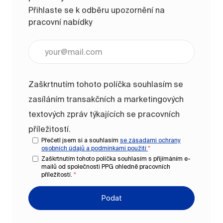
Přihlaste se k odběru upozornění na
pracovní nabídky
Zadejte e-mailovou adresu (vyžadováno)
Zaškrtnutím tohoto políčka souhlasím se
zasíláním transakčních a marketingových
textových zpráv týkajících se pracovních
příležitostí.
Přečetl jsem si a souhlasím
se zásadami ochrany
osobních údajů a
podmínkami použití
*
Zaškrtnutím tohoto políčka souhlasím s přijímáním e-
mailů od společnosti PPG ohledně pracovních
příležitostí.
*
Podat