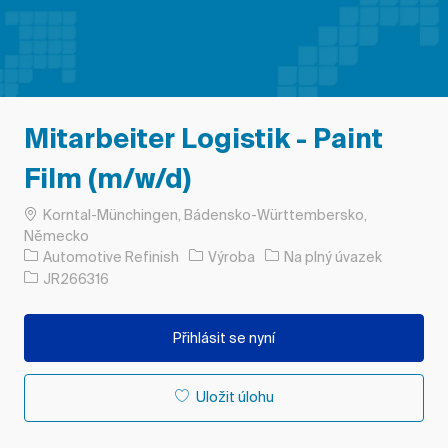
Mitarbeiter Logistik - Paint
Film (m/w/d)
Umístění
Korntal-Münchingen, Bádensko-Württembersko,
Německo
Kategorie
Typ úlohy
Automotive Refinish
Výroba
Na plný úvazek
ID úlohy
JR266316
Přihlásit se nyní
Uložit úlohu