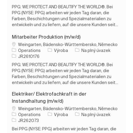
PPG: WE PROTECT AND BEAUTIFY THE WORLD®. Bei
PPG (NYSE: PPG) arbeiten wir jeden Tag daran, die
Farben, Beschichtungen und Spezialmaterialien zu
entwickeln und zu liefern, auf die unsere Kunden seit...
Mitarbeiter Produktion (m/w/d)
Umístění
Weingarten, Bádensko-Württembersko, Německo
Kategorie
Typ úlohy
Operations
Výroba
Na plný úvazek
ID úlohy
JR2610176
PPG: WE PROTECT AND BEAUTIFY THE WORLD®. Bei
PPG (NYSE: PPG) arbeiten wir jeden Tag daran, die
Farben, Beschichtungen und Spezialmaterialien zu
entwickeln und zu liefern, auf die unsere Kunden seit...
Elektriker/ Elektrofachkraft in der
Instandhaltung (m/w/d)
Umístění
Weingarten, Bádensko-Württembersko, Německo
Kategorie
Typ úlohy
Operations
Výroba
Na plný úvazek
ID úlohy
JR262073
Bei PPG (NYSE: PPG) arbeiten wir jeden Tag daran, die